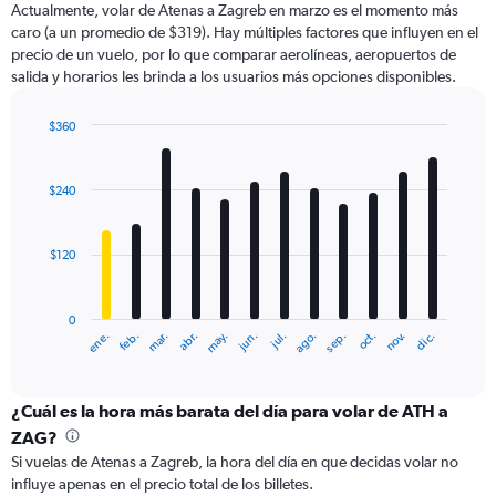
Actualmente, volar de Atenas a Zagreb en marzo es el momento más
caro (a un promedio de $319). Hay múltiples factores que influyen en el
precio de un vuelo, por lo que comparar aerolíneas, aeropuertos de
salida y horarios les brinda a los usuarios más opciones disponibles.
$360
Bar
Chart
graphic.
chart
with
$240
12
bars.
$120
The
chart
has
0
1
ene.
feb.
mar.
abr.
may.
jun.
jul.
ago.
sep.
oct.
nov.
dic.
X
End
of
axis
interactive
displaying
chart
categories.
¿Cuál es la hora más barata del día para volar de ATH a
Range:
ZAG?
12
Si vuelas de Atenas a Zagreb, la hora del día en que decidas volar no
categories.
influye apenas en el precio total de los billetes.
The