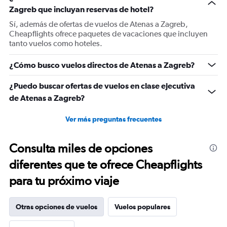
Y
Zagreb que incluyan reservas de hotel?
axis
displaying
Sí, además de ofertas de vuelos de Atenas a Zagreb,
Number
Cheapflights ofrece paquetes de vacaciones que incluyen
of
tanto vuelos como hoteles.
flights.
Range:
¿Cómo busco vuelos directos de Atenas a Zagreb?
0
to
¿Puedo buscar ofertas de vuelos en clase ejecutiva
7.5.
de Atenas a Zagreb?
Ver más preguntas frecuentes
Consulta miles de opciones
diferentes que te ofrece Cheapflights
para tu próximo viaje
Otras opciones de vuelos
Vuelos populares