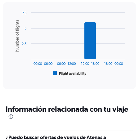
chart
has
7.5
1
Bar
Chart
Number of flights
Y
graphic.
chart
axis
5
with
6
displaying
bars.
values.
2.5
Range:
The
0
chart
to
has
360.
00:00 - 06:00
06:00 - 12:00
12:00 - 18:00
18:00 - 00:00
1
Flight availability
X
End
of
axis
interactive
displaying
chart
categories.
Range:
6
Información relacionada con tu viaje
categories.
The
chart
has
1
¿Puedo buscar ofertas de vuelos de Atenas a