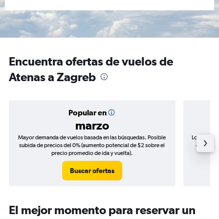
Encuentra ofertas de vuelos de
Atenas a Zagreb
Popular en
marzo
Mayor demanda de vuelos basada en las búsquedas. Posible
Los precio
subida de precios del 0% (aumento potencial de $2 sobre el
de precio
precio promedio de ida y vuelta).
Buscar ofertas
El mejor momento para reservar un