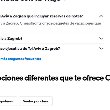
has
1
Y
l Aviv a Zagreb que incluyan reservas de hotel?
axis
displaying
viv a Zagreb, Cheapflights ofrece paquetes de vacaciones que
values.
Range:
0
viv a Zagreb?
to
750.
se ejecutiva de Tel Aviv a Zagreb?
 más preguntas frecuentes
ciones diferentes que te ofrece 
opulares
Vuelos por clase