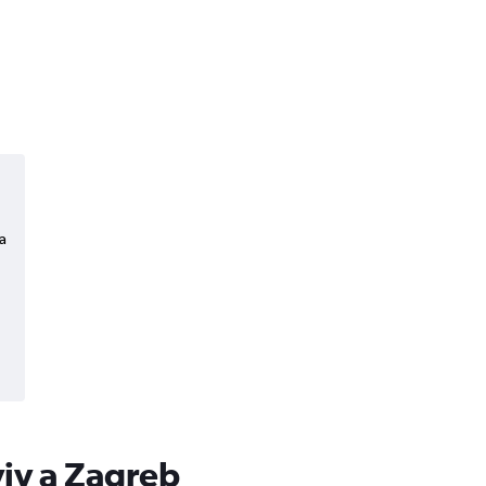
a
viv a Zagreb