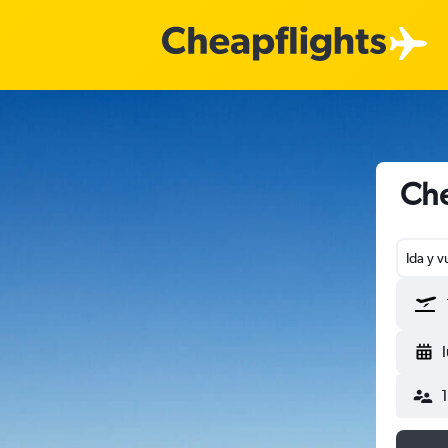
Che
Ida y v