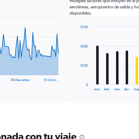
múltiples factores que influyen en el
aerolíneas, aeropuertos de salida y ho
disponibles.
$750
Bar
Chart
graphic.
chart
with
$500
12
bars.
The
$250
chart
has
30 días antes
El mism…
1
0
X
End
ene.
feb.
mar.
abr.
may
of
axis
interactive
displaying
chart
categories.
Range:
12
categories.
The
nada con tu viaje
chart