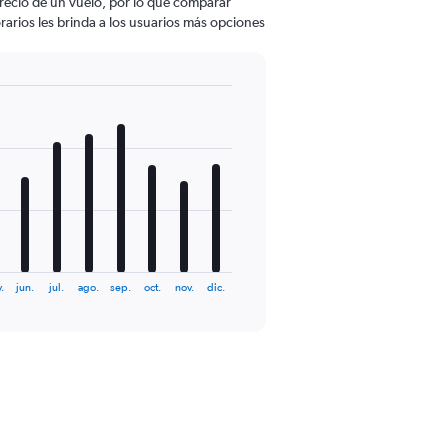
 precio de un vuelo, por lo que comparar
rarios les brinda a los usuarios más opciones
.
jun.
jul.
ago.
sep.
oct.
nov.
dic.