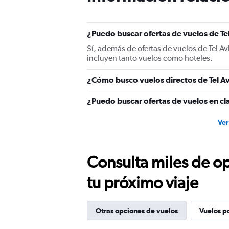
Y
axis
displaying
¿Puedo buscar ofertas de vuelos de Te
values.
Range:
Sí, además de ofertas de vuelos de Tel A
0
incluyen tanto vuelos como hoteles.
to
1200.
¿Cómo busco vuelos directos de Tel A
¿Puedo buscar ofertas de vuelos en cla
Ver
Consulta miles de op
tu próximo viaje
Otras opciones de vuelos
Vuelos p