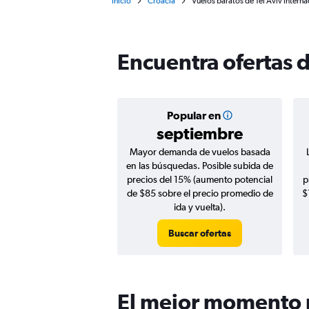
Inicio
Croacia
Vuelos baratos de Tel Aviv Intern
Encuentra ofertas d
Popular en
septiembre
Mayor demanda de vuelos basada
en las búsquedas. Posible subida de
precios del 15% (aumento potencial
p
de $85 sobre el precio promedio de
$
ida y vuelta).
Buscar ofertas
El mejor momento p