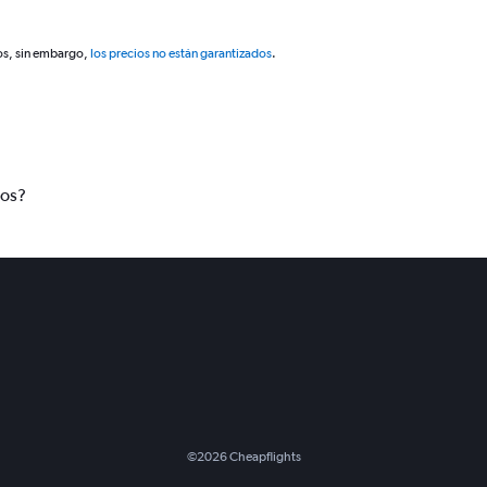
os, sin embargo,
los precios no están garantizados
.
tos?
©
2026
Cheapflights