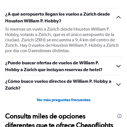
has
1
¿A qué aeropuerto llegan los vuelos a Zúrich desde
Y
Houston William P. Hobby?
axis
displaying
Si reservas un vuelo a Zúrich desde Houston William P.
values.
Hobby, volarás a Zúrich, que es el único aeropuerto de la
Range:
ciudad. Zúrich (ZRH) se encuentra a 9,4 km del centro de
0
Zúrich. Hay 0 vuelos de Houston William P. Hobby a Zúrich
to
por día con 0 aerolíneas distintas.
1500.
¿Puedo buscar ofertas de vuelos de William P.
Hobby a Zúrich que incluyan reservas de hotel?
¿Cómo busco vuelos directos de William P. Hobby a
Zúrich?
Ver más preguntas frecuentes
Consulta miles de opciones
diferentes que te ofrece Cheapflights