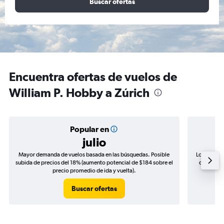
Buscar ofertas
Encuentra ofertas de vuelos de
William P. Hobby a Zúrich
Popular en
julio
Mayor demanda de vuelos basada en las búsquedas. Posible
Los precio
subida de precios del 18% (aumento potencial de $184 sobre el
de precios
precio promedio de ida y vuelta).
Buscar ofertas