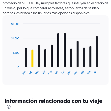
promedio de $1.199). Hay múltiples factores que influyen en el precio de
1
un vuelo, por lo que comparar aerolíneas, aeropuertos de salida y
Y
horarios les brinda a los usuarios más opciones disponibles.
axis
displaying
values.
$1.500
Range:
Bar
Chart
0
graphic.
chart
with
to
$1.000
12
6000.
bars.
$500
The
chart
has
0
1
ene.
feb.
mar.
abr.
may.
jun.
jul.
ago.
sep.
oct.
nov.
dic.
X
End
of
axis
interactive
displaying
chart
categories.
Range:
12
Información relacionada con tu viaje
categories.
The
chart