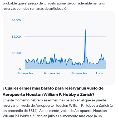
probable que el precio de tu vuelo aumente considerablemente si
reservas con dos semanas de anticipación.
$6.000
Chart
Chart
graphic.
with
91
$4.000
data
points.
The
$2.000
chart
has
1
0
X
End
90 días antes
60 días antes
30 días antes
El mis…
of
axis
interactive
displaying
chart
categories.
¿Cuál es el mes más barato para reservar un vuelo de
Range:
Aeropuerto Houston William P. Hobby a Zúrich?
91
En este momento, febrero es el mes más barato en el que se puede
categories.
reservar un vuelo de Aeropuerto Houston William P. Hobby a Zúrich (a
The
un promedio de $614). Actualmente, volar de Aeropuerto Houston
chart
William P. Hobby a Zúrich en julio es el momento más caro (a un
has