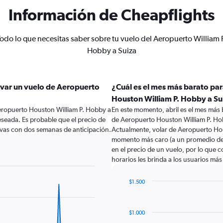
Información de Cheapflights
odo lo que necesitas saber sobre tu vuelo del Aeropuerto William 
Hobby a Suiza
rvar un vuelo de Aeropuerto
¿Cuál es el mes más barato pa
Houston William P. Hobby a Su
eropuerto Houston William P. Hobby a
En este momento, abril es el mes más 
deseada. Es probable que el precio de
de Aeropuerto Houston William P. Ho
rvas con dos semanas de anticipación.
Actualmente, volar de Aeropuerto Hous
momento más caro (a un promedio de $
en el precio de un vuelo, por lo que 
horarios les brinda a los usuarios má
$1.500
Bar
Chart
graphic.
chart
with
$1.000
12
bars.