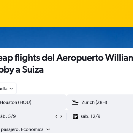
ap flights del Aeropuerto William
by a Suiza
uelta
sáb. 5/9
sáb. 12/9
1 pasajero, Económica