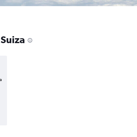
 Suiza
a