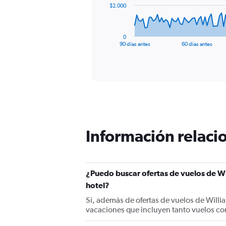
The
$2.000
chart
has
1
0
X
End
90 días antes
60 días antes
of
axis
interactive
displaying
chart
categories.
Range:
91
categories.
The
chart
has
Información relacio
1
Y
axis
displaying
¿Puedo buscar ofertas de vuelos de Wi
values.
hotel?
Range:
0
Sí, además de ofertas de vuelos de Willi
to
vacaciones que incluyen tanto vuelos co
6000.