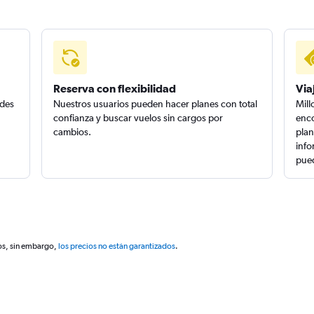
Reserva con flexibilidad
Via
edes
Nuestros usuarios pueden hacer planes con total
Mill
confianza y buscar vuelos sin cargos por
enco
cambios.
plan
info
pued
os, sin embargo,
los precios no están garantizados
.