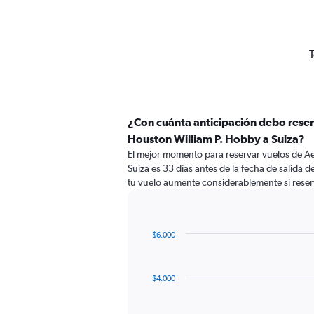
T
¿Con cuánta anticipación debo rese
Houston William P. Hobby a Suiza?
El mejor momento para reservar vuelos de A
Suiza es 33 días antes de la fecha de salida 
tu vuelo aumente considerablemente si rese
$6.000
Chart
Chart
graphic.
with
91
$4.000
data
points.