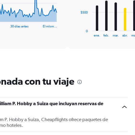
The
$500
chart
has
30 días antes
El mism…
1
0
X
End
ene.
feb.
mar.
abr.
ma
of
axis
interactive
displaying
chart
categories.
Range:
12
categories.
The
nada con tu viaje
chart
has
1
Y
lliam P. Hobby a Suiza que incluyan reservas de
axis
displaying
values.
am P. Hobby a Suiza, Cheapflights ofrece paquetes de
Range:
mo hoteles.
0
to