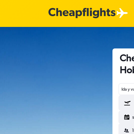
Che
Hob
Ida y v