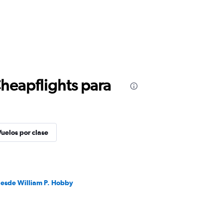
Cheapflights para
Vuelos por clase
desde William P. Hobby