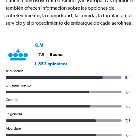
Y
Zúrich, como KLM,United AirlinesyAir Europa. Las opiniones
axis
también ofrecen información sobre las opciones de
displaying
entretenimiento, la comodidad, la comida, la tripulación, el
values.
servicio y el procedimiento de embarque de cada aerolínea.
Range:
0
to
2400.
KLM
Bueno
7,8
1.553 opiniones
Tripulación
8,4
Entretenimiento
7,2
Comida
7,3
En general
7,8
Abordaje
7,8