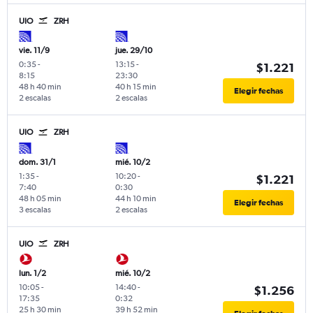
UIO
ZRH
vie. 11/9
jue. 29/10
0:35
-
13:15
-
$1.221
8:15
23:30
48 h 40 min
40 h 15 min
Elegir fechas
2 escalas
2 escalas
UIO
ZRH
dom. 31/1
mié. 10/2
1:35
-
10:20
-
$1.221
7:40
0:30
48 h 05 min
44 h 10 min
Elegir fechas
3 escalas
2 escalas
UIO
ZRH
lun. 1/2
mié. 10/2
10:05
-
14:40
-
$1.256
17:35
0:32
25 h 30 min
39 h 52 min