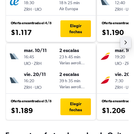
18:30
18 h 25 min
12:40
-
Air Europa
-
ZRH
UIO
ZRH
UIO
Oferta encontrada el 4/8
Oferta encontrada e
Elegir
$1.117
$1.190
fechas
mar. 10/11
2 escalas
mar. 10/
16:45
23 h 45 min
19:20
-
Varias aerolíneas
-
UIO
ZRH
UIO
ZRH
vie. 20/11
2 escalas
vie. 20/
16:20
39 h 35 min
7:30
-
Varias aerolíneas
-
ZRH
UIO
ZRH
UIO
Oferta encontrada el 5/8
Oferta encontrada 
Elegir
$1.189
$1.206
fechas