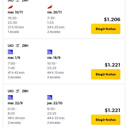
UIO
ZRH
mar. 10/11
vie. 20/11
19:20
-
7:30
-
$1.206
22:30
1:55
21 h 10 min
24 h 25 min
Elegir fechas
1 escala
2 escalas
UIO
ZRH
mar. 1/9
vie. 18/9
7:00
-
10:10
-
$1.221
7:45
23:25
41 h 45 min
44 h 15 min
Elegir fechas
2 escalas
2 escalas
UIO
ZRH
mar. 22/9
jue. 22/10
0:35
-
9:50
-
$1.221
8:05
23:25
48 h 30 min
44 h 35 min
Elegir fechas
2 escalas
2 escalas