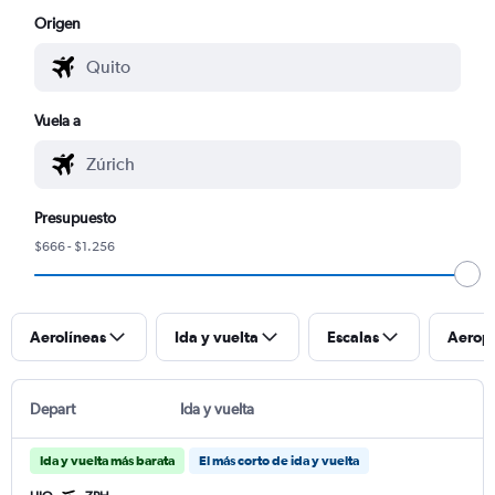
Origen
Vuela a
Presupuesto
$666 - $1.256
Aerolíneas
Ida y vuelta
Escalas
Aerop
Depart
Ida y vuelta
Ida y vuelta más barata
El más corto de ida y vuelta