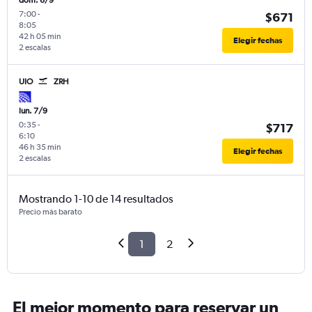
dom. 6/9
7:00
-
$671
8:05
42 h 05 min
Elegir fechas
2 escalas
UIO
ZRH
lun. 7/9
0:35
-
$717
6:10
46 h 35 min
Elegir fechas
2 escalas
Mostrando 1-10 de 14 resultados
Precio más barato
1
2
El mejor momento para reservar un