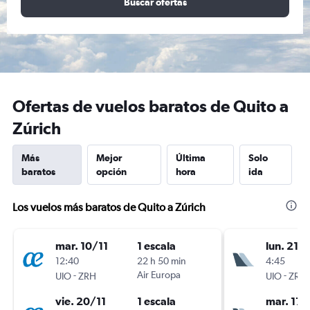
Buscar ofertas
Ofertas de vuelos baratos de Quito a
Zúrich
Más
Mejor
Última
Solo
baratos
opción
hora
ida
Los vuelos más baratos de Quito a Zúrich
mar. 10/11
1 escala
lun. 21/
12:40
22 h 50 min
4:45
-
Air Europa
-
UIO
ZRH
UIO
ZRH
vie. 20/11
1 escala
mar. 17/