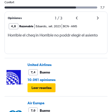
Confort
7,7
1
/
3
Opiniones
4,0
Razonable
Eduardo
,
set. 2023
BCN
-
AMS
Horrible el cheq in Horrible no poddr elegir el asiento
United Airlines
Bueno
7,4
10.061 opiniones
Leer reseñas
Air Europa
Bueno
7,0