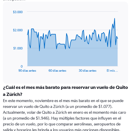
$3.000
Chart
Chart
graphic.
with
91
$2.000
data
points.
The
$1.000
chart
has
1
0
X
End
90 días antes
60 días antes
30 días antes
El mis…
of
axis
interactive
displaying
chart
categories.
¿Cuál es el mes más barato para reservar un vuelo de Quito
Range:
a Zúrich?
91
En este momento, noviembre es el mes más barato en el que se puede
categories.
reservar un vuelo de Quito a Zúrich (a un promedio de $1.077).
The
Actualmente, volar de Quito a Zúrich en enero es el momento más caro
chart
(a un promedio de $1.946). Hay múltiples factores que influyen en el
has
precio de un vuelo, por lo que comparar aerolíneas, aeropuertos de
1
salida y horarios les brinda a los usuarios más opciones disponibles.