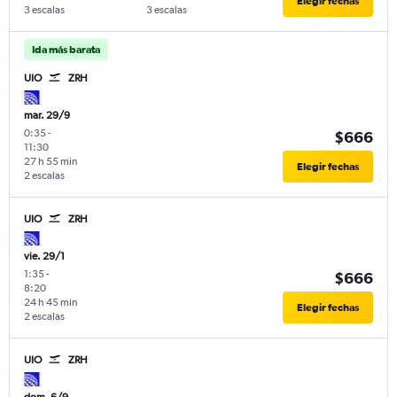
Elegir fechas
3 escalas
3 escalas
Ida más barata
UIO
ZRH
mar. 29/9
0:35
-
$666
11:30
27 h 55 min
Elegir fechas
2 escalas
UIO
ZRH
vie. 29/1
1:35
-
$666
8:20
24 h 45 min
Elegir fechas
2 escalas
UIO
ZRH