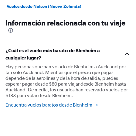
Vuelos desde Nelson (Nueva Zelanda)
Vuelos desde Palmerston Norte
Información relacionada con tu viaje
Vuelos desde Rotorua
Vuelos desde Whanganui
Vuelos desde Whakatane
Vuelos desde Wellington
¿Cuál es el vuelo más barato de Blenheim a
cualquier lugar?
Vuelos desde Whangarei
Hay personas que han volado de Blenheim a Auckland por
tan solo Auckland. Mientras que el precio que pagas
depende de la aerolínea y de la hora de salida, puedes
esperar pagar desde $80 para viajar desde Blenheim hasta
Auckland. De media, los usuarios han reservado vuelos por
$183 para volar desde Blenheim.
Encuentra vuelos baratos desde Blenheim