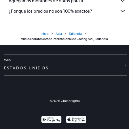
Agregamos montones de datos para ti
¿Por qué los precios no son 100% exactos?
Inicio
Asia
Tailandia
Vuelos baratos desde Internacional de Chiang Mai, Tailandia
Web
ESTADOS UNIDOS
©
2026
Cheapflights