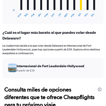
chart
has
0
1
ene.
feb.
mar.
abr.
may.
jun.
jul.
ago.
sep.
oct.
nov.
dic.
X
End
of
axis
interactive
displaying
chart
categories.
¿Cuál es el lugar más barato al que puedes volar desde
Range:
Delaware?
12
categories.
La ciudad más barata a la que volar desde Delaware es Internacional de Fort
The
Lauderdale-Hollywood, pues hay opciones a partir de $39. Explora otros destinos
chart
asequibles a continuación.
has
1
Y
Internacional de Fort Lauderdale-Hollywood
axis
A partir de $39
displaying
values.
Range:
0
Consulta miles de opciones
to
diferentes que te ofrece Cheapflights
600.
para tu próximo viaje