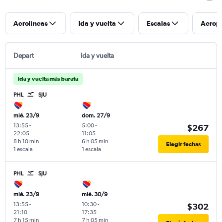
Aerolíneas
Ida y vuelta
Escalas
Aerop
Depart
Ida y vuelta
Ida y vuelta más barata
PHL
SJU
mié. 23/9
dom. 27/9
13:55
-
5:00
-
$267
22:05
11:05
8 h 10 min
6 h 05 min
Elegir fechas
1 escala
1 escala
PHL
SJU
mié. 23/9
mié. 30/9
13:55
-
10:30
-
$302
21:10
17:35
7 h 15 min
7 h 05 min