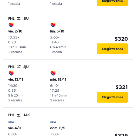
Elegir fechas
1 escala
1 escala
PHL
SJU
vie. 2/10
lun. 5/10
13:55
-
5:00
-
$320
0:20
11:40
10 h 25 min
6 h 40 min
Elegir fechas
2 escalas
1 escala
PHL
SJU
vie. 13/11
mié. 18/11
14:30
-
6:40
-
$321
0:55
17:25
9 h 25 min
11 h 45 min
Elegir fechas
2 escalas
2 escalas
PHL
AUS
vie. 4/9
dom. 6/9
6:00
-
7:00
-
$329