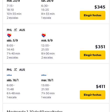
mié. 23/9
lun. 28/9
7:15
-
6:30
-
$345
18:10
15:25
10 h 55 min
8 h 55 min
Elegir fechas
2 escalas
1 escala
PHL
AUS
sáb. 5/9
mié. 9/9
8:05
-
12:55
-
$351
14:45
21:55
7 h 40 min
8 h 00 min
Elegir fechas
2 escalas
2 escalas
PHL
AUS
sáb. 16/1
mar. 19/1
6:00
-
13:00
-
$411
11:48
21:50
6 h 48 min
7 h 50 min
Elegir fechas
1 escala
1 escala
Mostrando 1-10 de 60 resultados