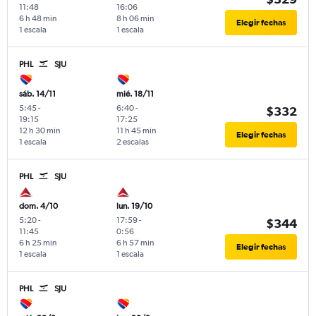
11:48
16:06
6 h 48 min
8 h 06 min
Elegir fechas
1 escala
1 escala
PHL
SJU
sáb. 14/11
mié. 18/11
5:45
-
6:40
-
$332
19:15
17:25
12 h 30 min
11 h 45 min
Elegir fechas
1 escala
2 escalas
PHL
SJU
dom. 4/10
lun. 19/10
5:20
-
17:59
-
$344
11:45
0:56
6 h 25 min
6 h 57 min
Elegir fechas
1 escala
1 escala
PHL
SJU