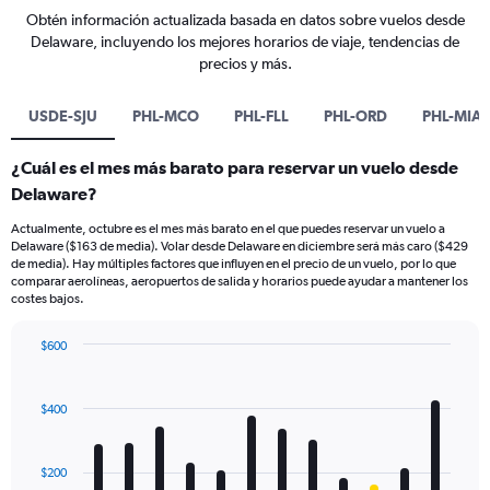
Obtén información actualizada basada en datos sobre vuelos desde
Delaware, incluyendo los mejores horarios de viaje, tendencias de
precios y más.
USDE-SJU
PHL-MCO
PHL-FLL
PHL-ORD
PHL-MIA
¿Cuál es el mes más barato para reservar un vuelo desde
Delaware?
Actualmente, octubre es el mes más barato en el que puedes reservar un vuelo a
Delaware ($163 de media). Volar desde Delaware en diciembre será más caro ($429
de media). Hay múltiples factores que influyen en el precio de un vuelo, por lo que
comparar aerolíneas, aeropuertos de salida y horarios puede ayudar a mantener los
costes bajos.
$600
Bar
Chart
graphic.
chart
with
$400
12
bars.
$200
The