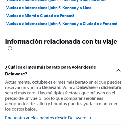
Vuelos de Internacional John F. Kennedy a Lima
Vuelos de Miami a Ciudad de Panamá
Vuelos de Internacional John F. Kennedy a Ciudad de Panamá
Vuelos de San Francisco a San Salvador
Información relacionada con tu viaje
Vuelos de Boston a Santo Domingo
Vuelos de Miami a Managua
Vuelos de Miami a Madrid
Vuelos de Miami a Bogotá
¿Cuál es el mes más barato para volar desde
Vuelos de Internacional John F. Kennedy a Bogotá
Delaware?
Vuelos de Miami a Lima
Actualmente,
octubre
es el mes más barato en el que puedes
reservar un vuelo a
Vuelos de Miami a San Salvador
Delaware
. Volar a
Delaware
en
diciembre
será el más caro. Hay múltiples factores que influyen en el
precio de un vuelo, por lo que comparar aerolíneas,
aeropuertos de salida y horarios puede ayudar a mantener
los costes bajos.
Encuentra vuelos baratos desde Delaware