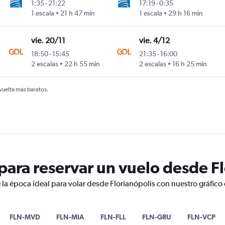
1:35
-
21:22
17:19
-
0:35
1 escala
21 h 47 min
1 escala
29 h 16 min
vie. 20/11
vie. 4/12
18:50
-
15:45
21:35
-
16:00
2 escalas
22 h 55 min
2 escalas
16 h 25 min
 vuelta más baratos.
ara reservar un vuelo desde Fl
 la época ideal para volar desde Florianópolis con nuestro gráfico
FLN-MVD
FLN-MIA
FLN-FLL
FLN-GRU
FLN-VCP