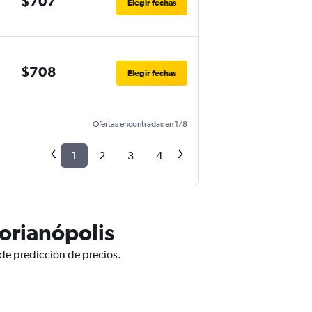
$707
Elegir fechas
$708
Elegir fechas
Ofertas encontradas en 1/8
1
2
3
4
orianópolis
 de predicción de precios.