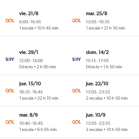
vie. 21/8
mar. 25/8
6:00
-
16:45
13:05
-
10:35
1 escala
10 h 45 min
1 escala
21 h 30 min
vie. 29/1
dom. 14/2
12:00
-
14:00
15:15
-
17:05
Directo
2 h 00 min
Directo
1 h 50 min
jue. 15/10
jue. 22/10
18:35
-
16:45
13:05
-
23:55
1 escala
22 h 10 min
2 escalas
10 h 50 min
mar. 8/9
jue. 10/9
10:40
-
16:45
13:05
-
23:55
1 escala
6 h 05 min
2 escalas
10 h 50 min