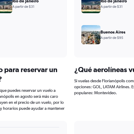
Río de Janeiro
Río de Janeiro
A partir de $31
A partir de $31
Buenos Aires
A partir de $95
o para reservar un
¿Qué aerolíneas v
?
Si vuelas desde Florianópolis comp
opciones: GOL, LATAM Airlines. Es
 que puedes reservar un vuelo a
populares: Montevideo.
ianópolis en agosto será más caro
uyen en el precio de un vuelo, por lo
 y horarios puede ayudar a mantener