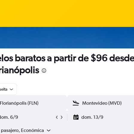
los baratos a partir de $96 desd
rianópolis
uelta
dom. 6/9
dom. 13/9
1 pasajero, Económica