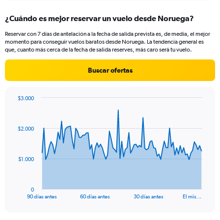
2400.
¿Cuándo es mejor reservar un vuelo desde Noruega?
Reservar con 7 días de antelación a la fecha de salida prevista es, de media, el mejor
momento para conseguir vuelos baratos desde Noruega. La tendencia general es
que, cuanto más cerca de la fecha de salida reserves, más caro será tu vuelo.
Buscar ofertas
$3.000
Chart
Chart
graphic.
with
91
$2.000
data
points.
The
$1.000
chart
has
1
0
X
End
90 días antes
60 días antes
30 días antes
El mis…
of
axis
interactive
displaying
chart