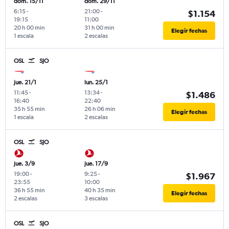
dom. 15/11
dom. 29/11
6:15
-
21:00
-
$1.154
19:15
11:00
20 h 00 min
31 h 00 min
Elegir fechas
1 escala
2 escalas
OSL
SJO
jue. 21/1
lun. 25/1
11:45
-
13:34
-
$1.486
16:40
22:40
35 h 55 min
26 h 06 min
Elegir fechas
1 escala
2 escalas
OSL
SJO
jue. 3/9
jue. 17/9
19:00
-
9:25
-
$1.967
23:55
10:00
36 h 55 min
40 h 35 min
Elegir fechas
2 escalas
3 escalas
OSL
SJO