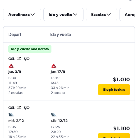
Aerolíneas
Ida y vuelta
Escalas
Aerop
Depart
Ida y vuelta
Ida y vuelta más barata
OSL
SJO
jue. 3/9
jue. 17/9
6:30
-
13:19
-
$1.010
11:49
6:45
37 h 19 min
33 h 26 min
Elegir fechas
2 escalas
2 escalas
OSL
SJO
mié. 2/12
sáb. 12/12
6:05
-
17:25
-
$1.100
17:30
23:20
18 h 25 min
22 h 55 min