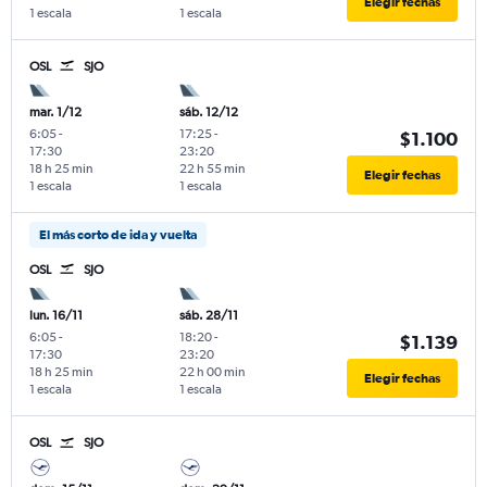
Elegir fechas
1 escala
1 escala
OSL
SJO
mar. 1/12
sáb. 12/12
6:05
-
17:25
-
$1.100
17:30
23:20
18 h 25 min
22 h 55 min
Elegir fechas
1 escala
1 escala
El más corto de ida y vuelta
OSL
SJO
lun. 16/11
sáb. 28/11
6:05
-
18:20
-
$1.139
17:30
23:20
18 h 25 min
22 h 00 min
Elegir fechas
1 escala
1 escala
OSL
SJO