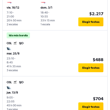
vie. 18/12
dom. 3/1
7:10
-
18:40
-
$2.217
21:00
10:55
20 h 50 min
33 h 15 min
Elegir fechas
2 escalas
1 escala
Ida más barata
OSL
SJO
mar. 25/8
23:10
-
$488
8:45
41 h 35 min
Elegir fechas
3 escalas
OSL
SJO
jue. 13/8
9:05
-
$704
22:05
45 h 00 min
Elegir fechas
3 escalas