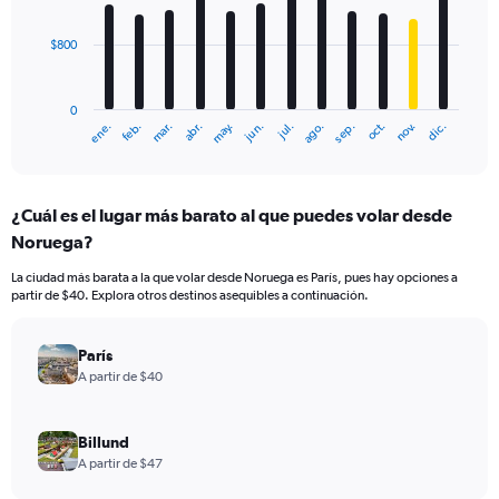
bars.
$800
The
chart
has
0
1
mar.
jun.
sep.
dic.
ene.
abr.
jul.
oct.
feb.
may.
ago.
nov.
X
End
of
axis
interactive
displaying
chart
categories.
¿Cuál es el lugar más barato al que puedes volar desde
Range:
Noruega?
12
categories.
La ciudad más barata a la que volar desde Noruega es París, pues hay opciones a
The
partir de $40. Explora otros destinos asequibles a continuación.
chart
has
1
París
Y
A partir de $40
axis
displaying
values.
Billund
Range:
A partir de $47
0
to