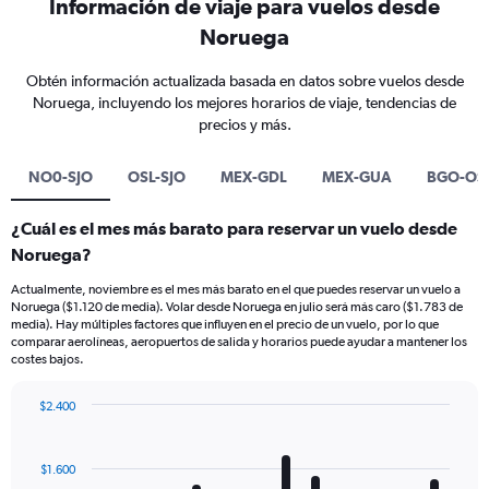
Información de viaje para vuelos desde
Noruega
Obtén información actualizada basada en datos sobre vuelos desde
Noruega, incluyendo los mejores horarios de viaje, tendencias de
precios y más.
NO0-SJO
OSL-SJO
MEX-GDL
MEX-GUA
BGO-OS
¿Cuál es el mes más barato para reservar un vuelo desde
Noruega?
Actualmente, noviembre es el mes más barato en el que puedes reservar un vuelo a
Noruega ($1.120 de media). Volar desde Noruega en julio será más caro ($1.783 de
media). Hay múltiples factores que influyen en el precio de un vuelo, por lo que
comparar aerolíneas, aeropuertos de salida y horarios puede ayudar a mantener los
costes bajos.
$2.400
Bar
Chart
graphic.
chart
with
$1.600
12