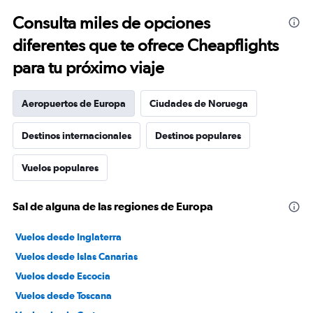
categories.
Range:
Consulta miles de opciones
91
diferentes que te ofrece Cheapflights
categories.
The
para tu próximo viaje
chart
has
1
Aeropuertos de Europa
Ciudades de Noruega
Y
axis
Destinos internacionales
Destinos populares
displaying
values.
Range:
Vuelos populares
0
to
3000.
Sal de alguna de las regiones de Europa
Vuelos desde Inglaterra
Vuelos desde Islas Canarias
Vuelos desde Escocia
Vuelos desde Toscana