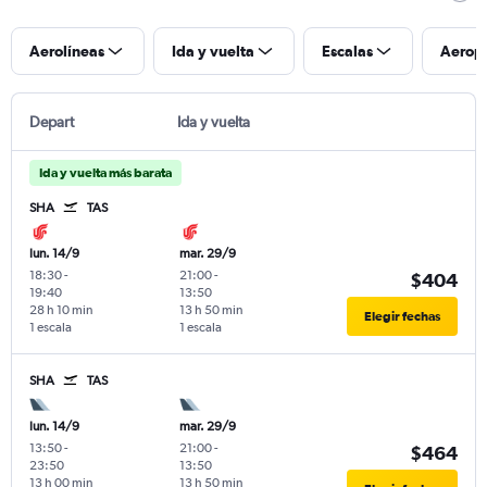
Aerolíneas
Ida y vuelta
Escalas
Aerop
Depart
Ida y vuelta
Ida y vuelta más barata
SHA
TAS
lun. 14/9
mar. 29/9
18:30
-
21:00
-
$404
19:40
13:50
28 h 10 min
13 h 50 min
Elegir fechas
1 escala
1 escala
SHA
TAS
lun. 14/9
mar. 29/9
13:50
-
21:00
-
$464
23:50
13:50
13 h 00 min
13 h 50 min