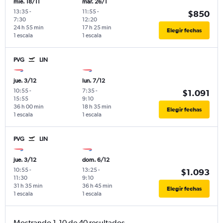
mié. 18/11
mar. 26/1
13:35
-
11:55
-
$850
7:30
12:20
24 h 55 min
17 h 25 min
Elegir fechas
1 escala
1 escala
PVG
LIN
jue. 3/12
lun. 7/12
10:55
-
7:35
-
$1.091
15:55
9:10
36 h 00 min
18 h 35 min
Elegir fechas
1 escala
1 escala
PVG
LIN
jue. 3/12
dom. 6/12
10:55
-
13:25
-
$1.093
11:30
9:10
31 h 35 min
36 h 45 min
Elegir fechas
1 escala
1 escala
Mostrando 1-10 de 40 resultados