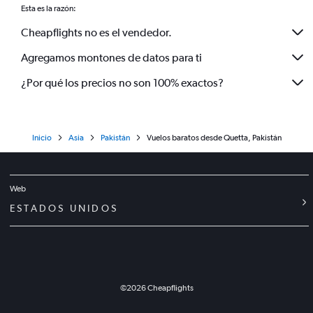
Esta es la razón:
Cheapflights no es el vendedor.
Agregamos montones de datos para ti
¿Por qué los precios no son 100% exactos?
Inicio
Asia
Pakistán
Vuelos baratos desde Quetta, Pakistán
Web
ESTADOS UNIDOS
©
2026
Cheapflights