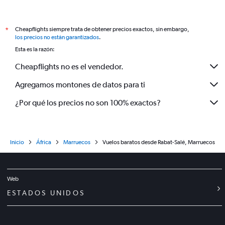
Cheapflights siempre trata de obtener precios exactos, sin embargo,
*
los precios no están garantizados
.
Esta es la razón:
Cheapflights no es el vendedor.
Agregamos montones de datos para ti
¿Por qué los precios no son 100% exactos?
Inicio
África
Marruecos
Vuelos baratos desde Rabat-Salé, Marruecos
Web
ESTADOS UNIDOS