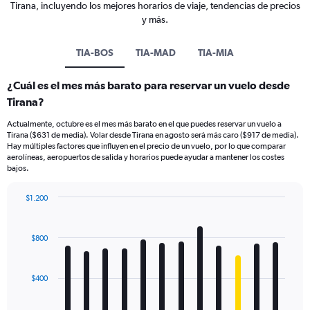
Tirana, incluyendo los mejores horarios de viaje, tendencias de precios
y más.
TIA-BOS
TIA-MAD
TIA-MIA
¿Cuál es el mes más barato para reservar un vuelo desde
Tirana?
Actualmente, octubre es el mes más barato en el que puedes reservar un vuelo a
Tirana ($631 de media). Volar desde Tirana en agosto será más caro ($917 de media).
Hay múltiples factores que influyen en el precio de un vuelo, por lo que comparar
aerolíneas, aeropuertos de salida y horarios puede ayudar a mantener los costes
bajos.
$1.200
Bar
Chart
graphic.
chart
with
$800
12
bars.
$400
The
chart
has