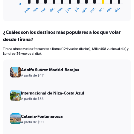
0
1
mar.
jun.
sep.
dic.
ene.
abr.
jul.
oct.
feb.
may.
ago.
nov.
X
End
of
axis
interactive
displaying
chart
categories.
¿Cuáles son los destinos más populares a los que volar
Range:
desde Tirana?
12
categories.
Tirana ofrece vuelos frecuentes a Roma (124 vuelos diarios), Milán (58 vuelos al día) y
The
Londres (56 vuelos al día).
chart
has
1
Adolfo Suárez Madrid-Barajas
Y
A partir de $47
axis
displaying
values.
Internacional de Niza-Costa Azul
Range:
A partir de $83
0
to
1200.
Catania-Fontanarossa
A partir de $99