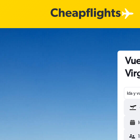
Vue
Vir
Ida y v