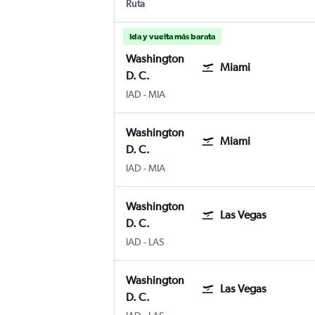
Ruta
Ida y vuelta más barata
Washington
Miami
D. C.
Washington D. C. Internacional de Washi
Internacional de Miami
IAD
-
MIA
Washington
Miami
D. C.
Washington D. C. Internacional de Washi
Internacional de Miami
IAD
-
MIA
Washington
Las Vegas
D. C.
Washington D. C. Internacional de Washi
Las Vegas Internacional Harry Reid
IAD
-
LAS
Washington
Las Vegas
D. C.
Washington D. C. Internacional de Washi
Las Vegas Internacional Harry Reid