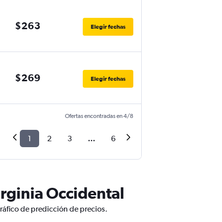
$263
Elegir fechas
$269
Elegir fechas
Ofertas encontradas en 4/8
1
2
3
...
6
rginia Occidental
ráfico de predicción de precios.