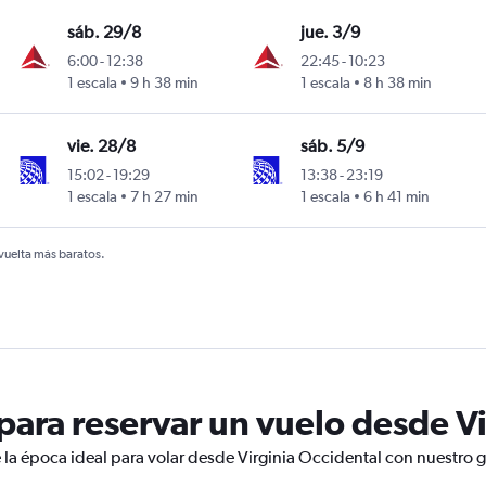
sáb. 29/8
jue. 3/9
6:00
-
12:38
22:45
-
10:23
1 escala
9 h 38 min
1 escala
8 h 38 min
ngton-Dulles
vie. 28/8
sáb. 5/9
15:02
-
19:29
13:38
-
23:19
1 escala
7 h 27 min
1 escala
6 h 41 min
ngton-Dulles
 vuelta más baratos.
ara reservar un vuelo desde Vi
 la época ideal para volar desde Virginia Occidental con nuestro g