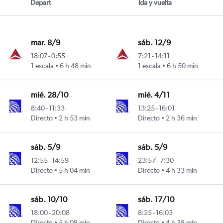
Depart
Ida y vuelta
mar. 8/9
sáb. 12/9
18:07
-
0:55
7:21
-
14:11
1 escala
6 h 48 min
1 escala
6 h 50 min
ngton-Dulles
mié. 28/10
mié. 4/11
8:40
-
11:33
13:25
-
16:01
Directo
2 h 53 min
Directo
2 h 36 min
ngton-Dulles
sáb. 5/9
sáb. 5/9
12:55
-
14:59
23:57
-
7:30
Directo
5 h 04 min
Directo
4 h 33 min
ngton-Dulles
sáb. 10/10
sáb. 17/10
18:00
-
20:08
8:25
-
16:03
Directo
5 h 08 min
Directo
4 h 38 min
ngton-Dulles