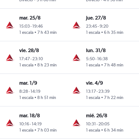
mar. 25/8
jue. 27/8
15:03
-
19:46
23:45
-
9:20
1 escala
7 h 43 min
1 escala
6 h 35 min
ngton-Dulles
vie. 28/8
lun. 31/8
17:47
-
23:10
5:50
-
16:38
1 escala
8 h 23 min
1 escala
7 h 48 min
ngton-Dulles
mar. 1/9
vie. 4/9
8:28
-
14:19
13:17
-
23:39
1 escala
8 h 51 min
1 escala
7 h 22 min
ngton-Dulles
mar. 18/8
mié. 26/8
10:16
-
14:19
10:31
-
20:05
1 escala
7 h 03 min
1 escala
6 h 34 min
ngton-Dulles