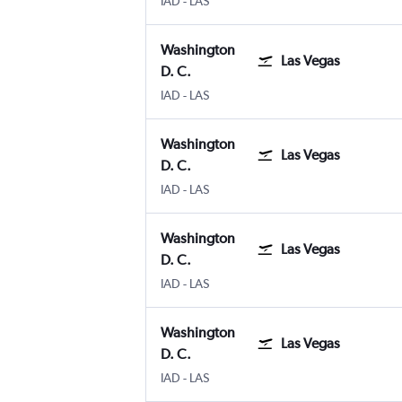
IAD
-
LAS
Washington
Las Vegas
D. C.
Washington D. C. Internacional de Washi
Las Vegas Internacional Harry Reid
IAD
-
LAS
Washington
Las Vegas
D. C.
Washington D. C. Internacional de Washi
Las Vegas Internacional Harry Reid
IAD
-
LAS
Washington
Las Vegas
D. C.
Washington D. C. Internacional de Washi
Las Vegas Internacional Harry Reid
IAD
-
LAS
Washington
Las Vegas
D. C.
Washington D. C. Internacional de Washi
Las Vegas Internacional Harry Reid
IAD
-
LAS