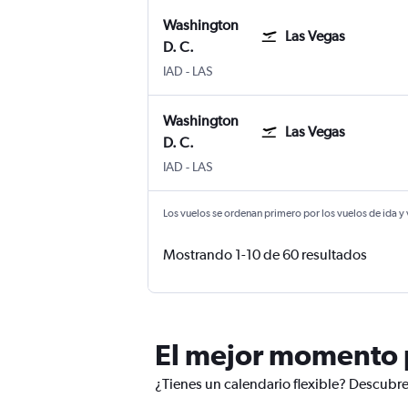
Washington
Las Vegas
D. C.
Washington D. C. Internacional de Washi
Las Vegas Internacional Harry Reid
IAD
-
LAS
Washington
Las Vegas
D. C.
Washington D. C. Internacional de Washi
Las Vegas Internacional Harry Reid
IAD
-
LAS
Los vuelos se ordenan primero por los vuelos de ida y
Mostrando 1-10 de 60 resultados
El mejor momento p
¿Tienes un calendario flexible? Descubre