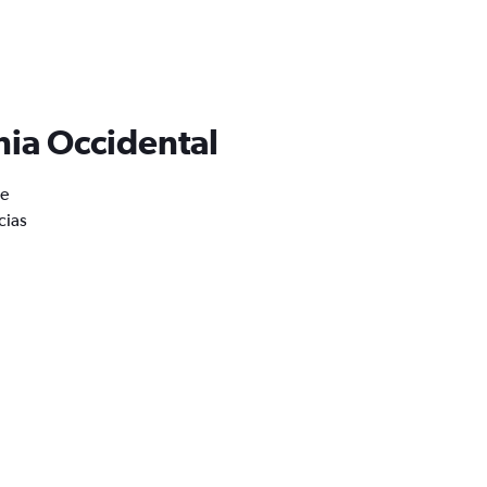
nia Occidental
de
cias