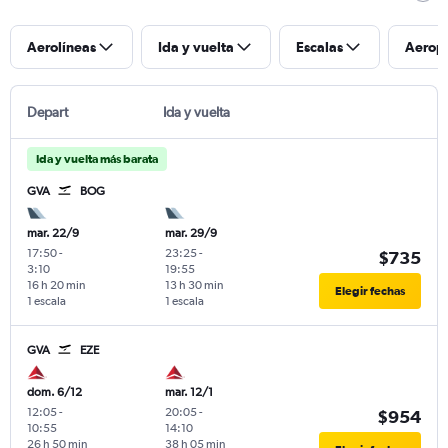
Aerolíneas
Ida y vuelta
Escalas
Aerop
Depart
Ida y vuelta
Ida y vuelta más barata
GVA
BOG
mar. 22/9
mar. 29/9
17:50
-
23:25
-
$735
3:10
19:55
16 h 20 min
13 h 30 min
Elegir fechas
1 escala
1 escala
GVA
EZE
dom. 6/12
mar. 12/1
12:05
-
20:05
-
$954
10:55
14:10
26 h 50 min
38 h 05 min