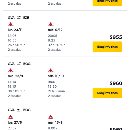
Elegir fechas
2 escalas
2 escalas
GVA
EZE
lun. 23/11
mié. 9/12
12:05
-
20:05
-
$955
10:55
8:25
26 h 50 min
32 h 20 min
Elegir fechas
2 escalas
2 escalas
GVA
BOG
mié. 23/9
sáb. 10/10
14:10
-
9:00
-
$960
19:15
13:50
36 h 05 min
21 h 50 min
Elegir fechas
2 escalas
2 escalas
GVA
BOG
jue. 27/8
mar. 15/9
7:15
-
9:00
-
$960