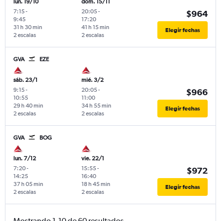
lun. 19/10
dom. 15/11
7:15
-
20:05
-
$964
9:45
17:20
31 h 30 min
41 h 15 min
Elegir fechas
2 escalas
2 escalas
GVA
EZE
sáb. 23/1
mié. 3/2
9:15
-
20:05
-
$966
10:55
11:00
29 h 40 min
34 h 55 min
Elegir fechas
2 escalas
2 escalas
GVA
BOG
lun. 7/12
vie. 22/1
7:20
-
15:55
-
$972
14:25
16:40
37 h 05 min
18 h 45 min
Elegir fechas
2 escalas
2 escalas
Mostrando 1-10 de 60 resultados