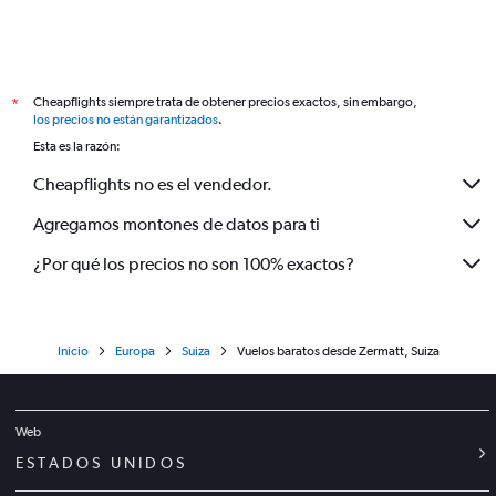
Cheapflights siempre trata de obtener precios exactos, sin embargo,
*
los precios no están garantizados
.
Esta es la razón:
Cheapflights no es el vendedor.
Agregamos montones de datos para ti
¿Por qué los precios no son 100% exactos?
Inicio
Europa
Suiza
Vuelos baratos desde Zermatt, Suiza
Web
ESTADOS UNIDOS