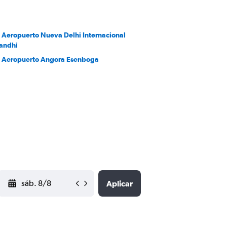
a Aeropuerto Nueva Delhi Internacional
Gandhi
a Aeropuerto Angora Esenboga
YYYY-MM-DD
Aplicar