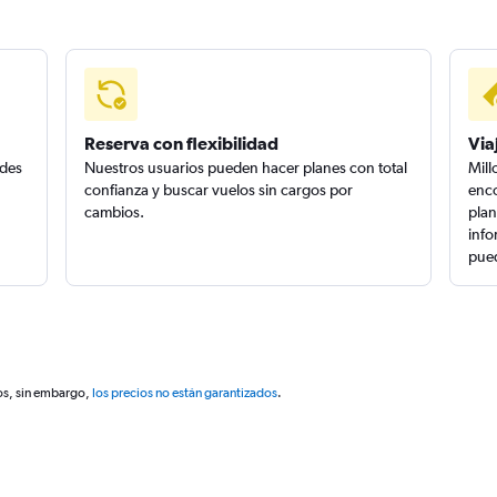
Reserva con flexibilidad
Via
edes
Nuestros usuarios pueden hacer planes con total
Mill
confianza y buscar vuelos sin cargos por
enco
cambios.
plan
info
pued
os, sin embargo,
los precios no están garantizados
.