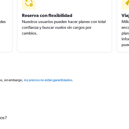
Reserva con flexibilidad
Via
edes
Nuestros usuarios pueden hacer planes con total
Mill
confianza y buscar vuelos sin cargos por
enco
cambios.
plan
info
pued
os, sin embargo,
los precios no están garantizados
.
tos?