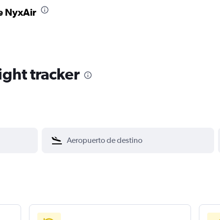
e NyxAir
ight tracker