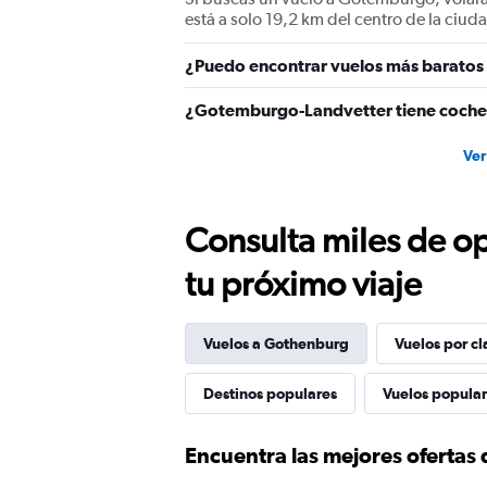
values.
está a solo 19,2 km del centro de la ciud
Range:
0
¿Puedo encontrar vuelos más baratos
to
900.
¿Gotemburgo-Landvetter tiene coches
Ver
Consulta miles de op
tu próximo viaje
Vuelos a Gothenburg
Vuelos por cl
Destinos populares
Vuelos popula
Encuentra las mejores ofertas