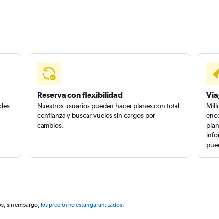
Reserva con flexibilidad
Via
edes
Nuestros usuarios pueden hacer planes con total
Mill
confianza y buscar vuelos sin cargos por
enco
cambios.
plan
info
pued
os, sin embargo,
los precios no están garantizados
.