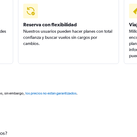
Reserva con flexibilidad
Via
edes
Nuestros usuarios pueden hacer planes con total
Mill
confianza y buscar vuelos sin cargos por
enco
cambios.
plan
info
pued
os, sin embargo,
los precios no están garantizados
.
tos?