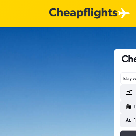
Che
Ida y v