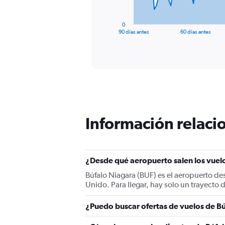
chart
has
1
0
X
End
90 días antes
60 días antes
of
axis
interactive
displaying
chart
categories.
Range:
91
categories.
The
chart
has
Información relacio
1
Y
axis
displaying
¿Desde qué aeropuerto salen los vuelo
values.
Range:
Búfalo Niagara (BUF) es el aeropuerto des
0
Unido. Para llegar, hay solo un trayecto 
to
2400.
¿Puedo buscar ofertas de vuelos de Bú