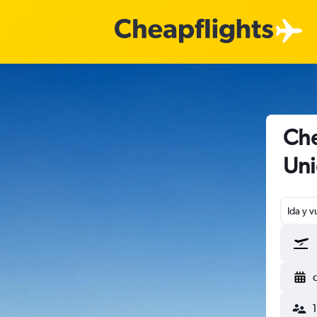
Che
Un
Ida y v