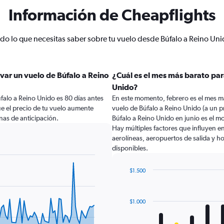
Información de Cheapflights
do lo que necesitas saber sobre tu vuelo desde Búfalo a Reino Un
var un vuelo de Búfalo a Reino
¿Cuál es el mes más barato par
Unido?
falo a Reino Unido es 80 días antes
En este momento, febrero es el mes m
ue el precio de tu vuelo aumente
vuelo de Búfalo a Reino Unido (a un 
as de anticipación.
Búfalo a Reino Unido en junio es el 
Hay múltiples factores que influyen e
aerolíneas, aeropuertos de salida y ho
disponibles.
$1.500
Bar
Chart
graphic.
chart
with
$1.000
12
bars.