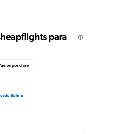
Cheapflights para
Vuelos por clase
desde Búfalo