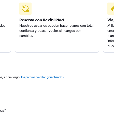
Reserva con flexibilidad
Via
edes
Nuestros usuarios pueden hacer planes con total
Mill
confianza y buscar vuelos sin cargos por
enco
cambios.
plan
info
pued
os, sin embargo,
los precios no están garantizados
.
tos?