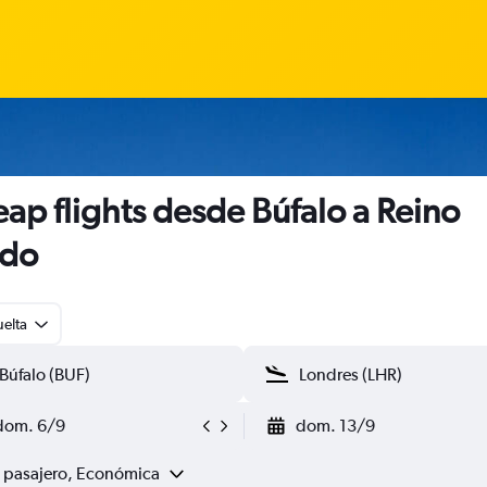
ap flights desde Búfalo a Reino
ido
uelta
dom. 6/9
dom. 13/9
1 pasajero, Económica