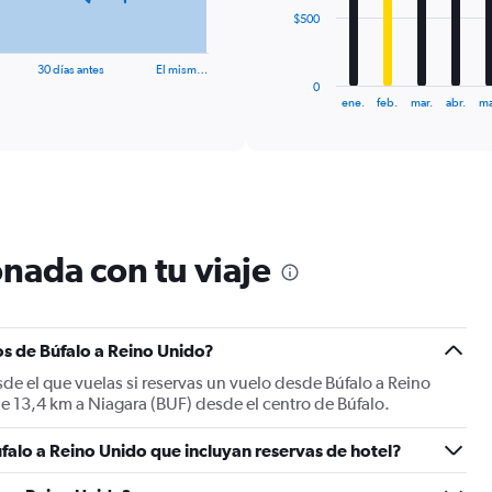
The
$500
chart
has
30 días antes
El mism…
1
0
X
End
ene.
feb.
mar.
abr.
ma
of
axis
interactive
displaying
chart
categories.
Range:
12
categories.
The
nada con tu viaje
chart
has
1
Y
s de Búfalo a Reino Unido?
axis
displaying
de el que vuelas si reservas un vuelo desde Búfalo a Reino
values.
de 13,4 km a Niagara (BUF) desde el centro de Búfalo.
Range:
0
falo a Reino Unido que incluyan reservas de hotel?
to
1500.