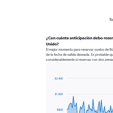
To
¿Con cuánta anticipación debo reser
Unido?
El mejor momento para reservar vuelos de Bú
de la fecha de salida deseada. Es probable q
considerablemente si reservas con dos seman
$2.400
Chart
Chart
graphic.
with
91
$1.600
data
points.
The
$800