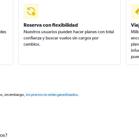
Reserva con flexibilidad
Via
edes
Nuestros usuarios pueden hacer planes con total
Mill
confianza y buscar vuelos sin cargos por
enco
cambios.
plan
info
pued
os, sin embargo,
los precios no están garantizados
.
tos?