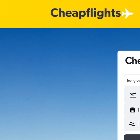
Che
Ida y v