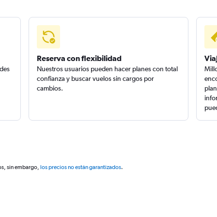
Reserva con flexibilidad
Via
edes
Nuestros usuarios pueden hacer planes con total
Mill
confianza y buscar vuelos sin cargos por
enco
cambios.
plan
info
pued
os, sin embargo,
los precios no están garantizados
.