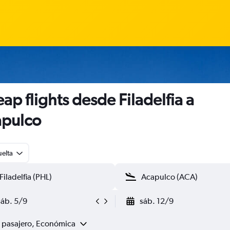
ap flights desde Filadelfia a
pulco
uelta
sáb. 5/9
sáb. 12/9
1 pasajero, Económica