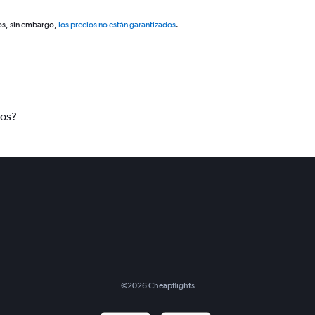
os, sin embargo,
los precios no están garantizados
.
tos?
©
2026
Cheapflights