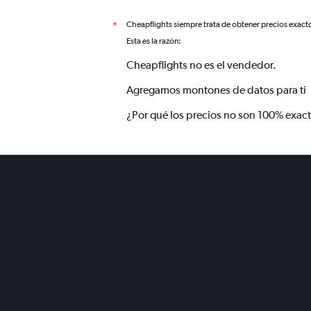
Cheapflights siempre trata de obtener precios exact
*
Esta es la razón:
Cheapflights no es el vendedor.
Agregamos montones de datos para ti
¿Por qué los precios no son 100% exac