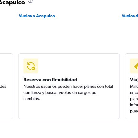
 Acapulco
Vuelos a Acapulco
Vuelos 
Reserva con flexibilidad
Via
edes
Nuestros usuarios pueden hacer planes con total
Mill
confianza y buscar vuelos sin cargos por
enco
cambios.
plan
info
pued