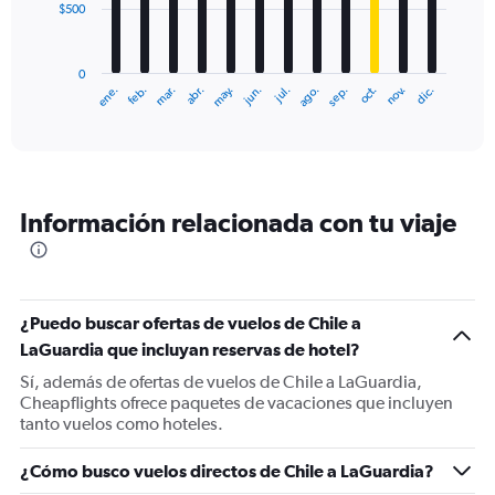
$500
The
chart
has
0
1
ene.
feb.
mar.
abr.
may.
jun.
jul.
ago.
sep.
oct.
nov.
dic.
X
End
of
axis
interactive
displaying
chart
categories.
Range:
12
Información relacionada con tu viaje
categories.
The
chart
has
1
¿Puedo buscar ofertas de vuelos de Chile a
Y
LaGuardia que incluyan reservas de hotel?
axis
displaying
Sí, además de ofertas de vuelos de Chile a LaGuardia,
values.
Cheapflights ofrece paquetes de vacaciones que incluyen
Range:
tanto vuelos como hoteles.
0
to
¿Cómo busco vuelos directos de Chile a LaGuardia?
1500.