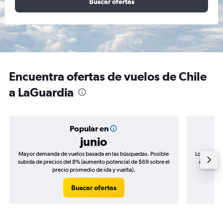
Buscar ofertas
Encuentra ofertas de vuelos de Chile
a LaGuardia
Popular en
junio
Mayor demanda de vuelos basada en las búsquedas. Posible
Los precio
subida de precios del 8% (aumento potencial de $69 sobre el
de precio
precio promedio de ida y vuelta).
Buscar ofertas