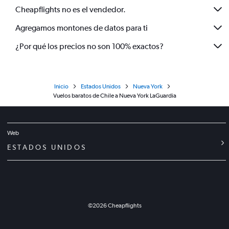
Cheapflights no es el vendedor.
Agregamos montones de datos para ti
¿Por qué los precios no son 100% exactos?
Inicio
Estados Unidos
Nueva York
Vuelos baratos de Chile a Nueva York LaGuardia
Web
ESTADOS UNIDOS
©
2026
Cheapflights