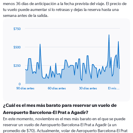
menos 36 días de anticipación a la fecha prevista del viaje. El precio de
tu vuelo puede aumentar si lo retrasas y dejas la reserva hasta una
semana antes de la salida.
$750
Chart
Chart
graphic.
with
91
$500
data
points.
The
$250
chart
has
1
0
X
End
90 días antes
60 días antes
30 días antes
El mis…
of
axis
interactive
displaying
chart
categories.
¿Cuál es el mes más barato para reservar un vuelo de
Range:
Aeropuerto Barcelona-El Prat a Agadir?
91
En este momento, noviembre es el mes más barato en el que se puede
categories.
reservar un vuelo de Aeropuerto Barcelona-El Prat a Agadir (a un
The
promedio de $70). Actualmente, volar de Aeropuerto Barcelona-El Prat
chart