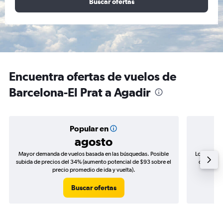
Buscar ofertas
Encuentra ofertas de vuelos de
Barcelona-El Prat a Agadir
Popular en
agosto
Mayor demanda de vuelos basada en las búsquedas. Posible
Los precio
subida de precios del 34% (aumento potencial de $93 sobre el
de precio
precio promedio de ida y vuelta).
Buscar ofertas