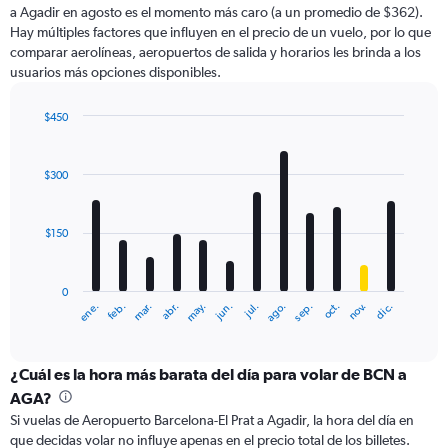
a Agadir en agosto es el momento más caro (a un promedio de $362).
has
Hay múltiples factores que influyen en el precio de un vuelo, por lo que
1
comparar aerolíneas, aeropuertos de salida y horarios les brinda a los
Y
usuarios más opciones disponibles.
axis
displaying
values.
$450
Range:
Bar
Chart
0
graphic.
chart
with
to
$300
12
750.
bars.
$150
The
chart
has
0
1
ene.
feb.
mar.
abr.
may.
jun.
jul.
ago.
sep.
oct.
nov.
dic.
X
End
of
axis
interactive
displaying
chart
categories.
¿Cuál es la hora más barata del día para volar de BCN a
Range:
AGA?
12
Si vuelas de Aeropuerto Barcelona-El Prat a Agadir, la hora del día en
categories.
que decidas volar no influye apenas en el precio total de los billetes.