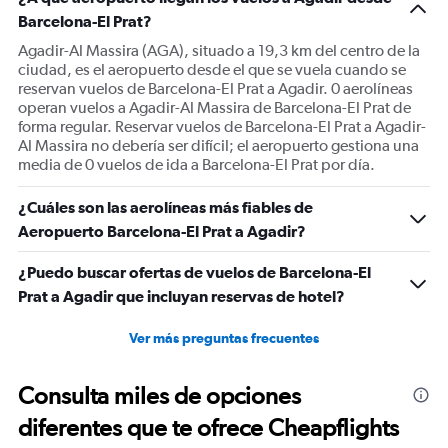
Y
Barcelona-El Prat?
axis
displaying
Agadir-Al Massira (AGA), situado a 19,3 km del centro de la
Number
ciudad, es el aeropuerto desde el que se vuela cuando se
of
reservan vuelos de Barcelona-El Prat a Agadir. 0 aerolíneas
flights.
operan vuelos a Agadir-Al Massira de Barcelona-El Prat de
Range:
forma regular. Reservar vuelos de Barcelona-El Prat a Agadir-
0
Al Massira no debería ser difícil; el aeropuerto gestiona una
to
media de 0 vuelos de ida a Barcelona-El Prat por día.
3.6.
¿Cuáles son las aerolíneas más fiables de
Aeropuerto Barcelona-El Prat a Agadir?
¿Puedo buscar ofertas de vuelos de Barcelona-El
Prat a Agadir que incluyan reservas de hotel?
Ver más preguntas frecuentes
Consulta miles de opciones
diferentes que te ofrece Cheapflights