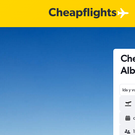
Che
Al
Ida y v