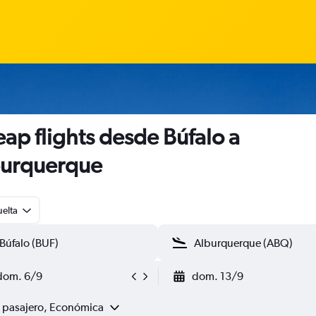
ap flights desde Búfalo a
burquerque
uelta
dom. 6/9
dom. 13/9
1 pasajero, Económica