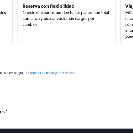
Reserva con flexibilidad
Via
edes
Nuestros usuarios pueden hacer planes con total
Mill
confianza y buscar vuelos sin cargos por
enco
cambios.
plan
info
pued
os, sin embargo,
los precios no están garantizados
.
tos?