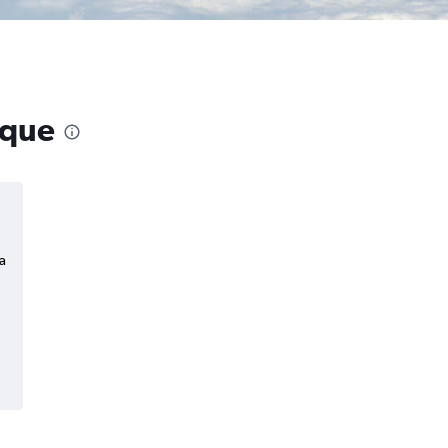
rque
a