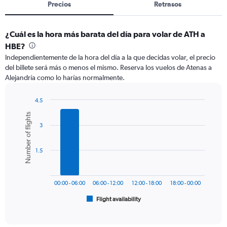
Precios
Retrasos
¿Cuál es la hora más barata del día para volar de ATH a
HBE?
Independientemente de la hora del día a la que decidas volar, el precio
del billete será más o menos el mismo. Reserva los vuelos de Atenas a
Alejandría como lo harías normalmente.
4.5
Bar
Chart
Number of flights
graphic.
chart
3
with
6
bars.
1.5
The
chart
has
00:00 - 06:00
06:00 - 12:00
12:00 - 18:00
18:00 - 00:00
1
Flight availability
X
End
of
axis
interactive
displaying
chart