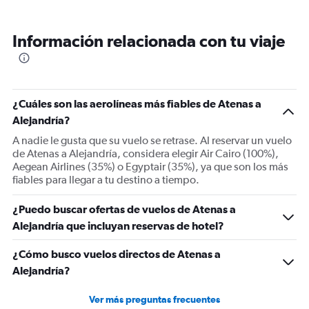
categories.
Range:
6
Información relacionada con tu viaje
categories.
The
chart
has
1
¿Cuáles son las aerolíneas más fiables de Atenas a
Y
Alejandría?
axis
displaying
A nadie le gusta que su vuelo se retrase. Al reservar un vuelo
Number
de Atenas a Alejandría, considera elegir Air Cairo (100%),
of
Aegean Airlines (35%) o Egyptair (35%), ya que son los más
flights.
fiables para llegar a tu destino a tiempo.
Range:
0
¿Puedo buscar ofertas de vuelos de Atenas a
to
Alejandría que incluyan reservas de hotel?
4.5.
¿Cómo busco vuelos directos de Atenas a
Alejandría?
Ver más preguntas frecuentes