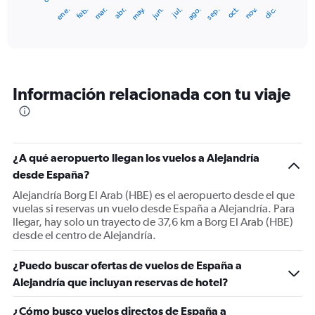
1
ene.
abr.
jul.
oct.
mar.
jun.
sep.
dic.
feb.
may.
ago.
nov.
X
End
of
axis
interactive
displaying
chart
categories.
Range:
12
Información relacionada con tu viaje
categories.
The
chart
has
1
¿A qué aeropuerto llegan los vuelos a Alejandría
Y
desde España?
axis
displaying
Alejandría Borg El Arab (HBE) es el aeropuerto desde el que
values.
vuelas si reservas un vuelo desde España a Alejandría. Para
Range:
llegar, hay solo un trayecto de 37,6 km a Borg El Arab (HBE)
0
desde el centro de Alejandría.
to
750.
¿Puedo buscar ofertas de vuelos de España a
Alejandría que incluyan reservas de hotel?
¿Cómo busco vuelos directos de España a