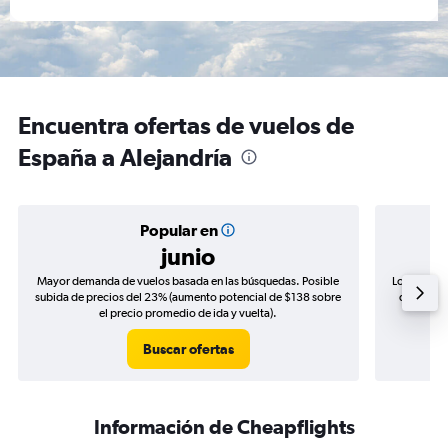
Encuentra ofertas de vuelos de
España a Alejandría
Popular en
junio
Mayor demanda de vuelos basada en las búsquedas. Posible
Los precio
subida de precios del 23% (aumento potencial de $138 sobre
de precio
el precio promedio de ida y vuelta).
Buscar ofertas
Información de Cheapflights