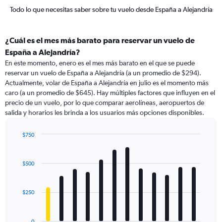
Todo lo que necesitas saber sobre tu vuelo desde España a Alejandría
¿Cuál es el mes más barato para reservar un vuelo de
España a Alejandría?
En este momento, enero es el mes más barato en el que se puede
reservar un vuelo de España a Alejandría (a un promedio de $294).
Actualmente, volar de España a Alejandría en julio es el momento más
caro (a un promedio de $645). Hay múltiples factores que influyen en el
precio de un vuelo, por lo que comparar aerolíneas, aeropuertos de
salida y horarios les brinda a los usuarios más opciones disponibles.
$750
Bar
Chart
graphic.
chart
with
$500
12
bars.
$250
The
chart
has
0