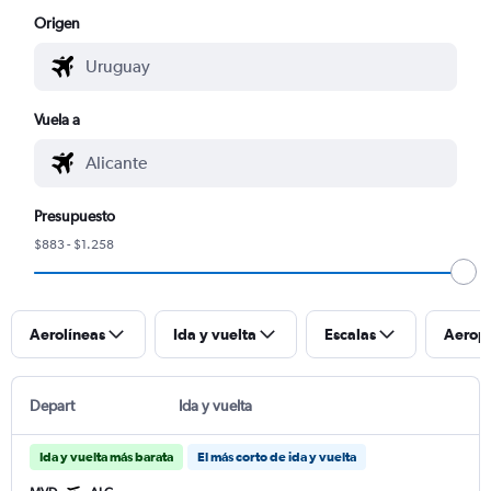
Origen
Vuela a
Presupuesto
$883 - $1.258
Aerolíneas
Ida y vuelta
Escalas
Aerop
Depart
Ida y vuelta
Ida y vuelta más barata
El más corto de ida y vuelta