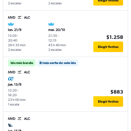
Elegir fechas
2 escalas
2 escalas
MVD
ALC
lun. 21/9
mar. 20/10
13:05
-
21:35
-
$1.258
20:40
12:15
26 h 35 min
43 h 40 min
Elegir fechas
2 escalas
2 escalas
Ida más barata
El más corto de solo ida
MVD
ALC
jue. 13/8
12:20
-
$883
16:20
23 h 00 min
Elegir fechas
1 escala
MVD
ALC