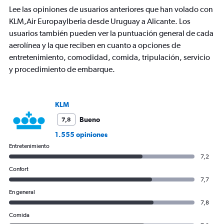
chart
Lee las opiniones de usuarios anteriores que han volado con
has
KLM,Air EuropayIberia desde Uruguay a Alicante. Los
1
usuarios también pueden ver la puntuación general de cada
Y
axis
aerolínea y la que reciben en cuanto a opciones de
displaying
entretenimiento, comodidad, comida, tripulación, servicio
values.
y procedimiento de embarque.
Range:
0
to
2400.
KLM
Bueno
7,8
1.555 opiniones
Entretenimiento
7,2
Confort
7,7
En general
7,8
Comida