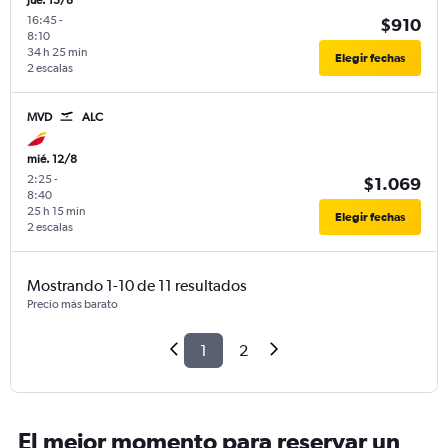
jue. 13/8
16:45
-
$910
8:10
34 h 25 min
Elegir fechas
2 escalas
MVD
ALC
mié. 12/8
2:25
-
$1.069
8:40
25 h 15 min
Elegir fechas
2 escalas
Mostrando 1-10 de 11 resultados
Precio más barato
1
2
El mejor momento para reservar un