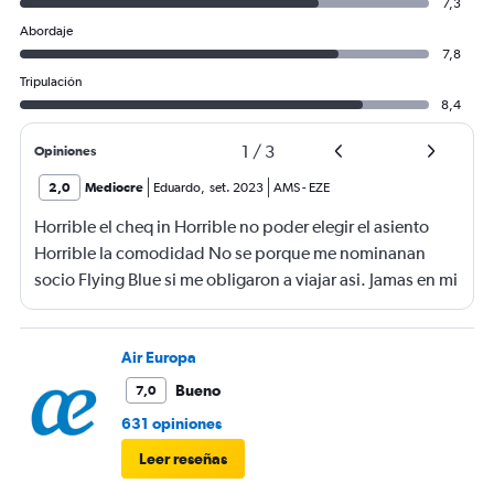
7,3
Abordaje
7,8
Tripulación
8,4
1
/
3
Opiniones
2,0
Mediocre
Eduardo
,
set. 2023
AMS
-
EZE
Horrible el cheq in Horrible no poder elegir el asiento
Horrible la comodidad No se porque me nominanan
socio Flying Blue si me obligaron a viajar asi. Jamas en mi
vida viaje tan mal
Air Europa
Bueno
7,0
631 opiniones
Leer reseñas