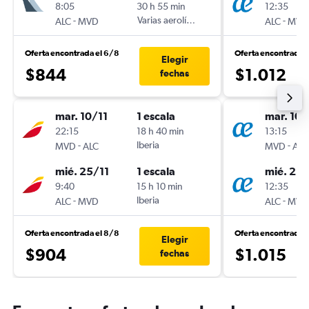
8:05
30 h 55 min
12:35
-
Varias aerolíneas
-
ALC
MVD
ALC
MVD
Oferta encontrada el 6/8
Oferta encontrada 
Elegir
$844
$1.012
fechas
mar. 10/11
1 escala
mar. 10/
22:15
18 h 40 min
13:15
-
Iberia
-
MVD
ALC
MVD
ALC
mié. 25/11
1 escala
mié. 25/
9:40
15 h 10 min
12:35
-
Iberia
-
ALC
MVD
ALC
MVD
Oferta encontrada el 8/8
Oferta encontrada 
Elegir
$904
$1.015
fechas