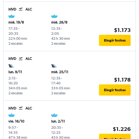
MVD
ALC
mié. 19/8
mié. 26/8
17:35
-
12:35
-
$1.173
20:35
2:05
22 h 00 min
42 h 30 min
Elegir fechas
2 escalas
2 escalas
MVD
ALC
lun. 9/11
mié. 25/11
2:15
-
12:35
-
$1.178
16:20
17:40
34 h 05 min
33 h 05 min
Elegir fechas
2 escalas
2 escalas
MVD
ALC
vie. 16/10
lun. 2/11
9:57
-
20:35
-
$1.226
14:35
12:25
47 h 38 min
43 h 50 min