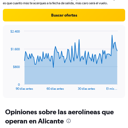
chart
es que cuanto más te acerques a la fecha de salida, más caro será el vuelo.
has
1
Buscar ofertas
Y
axis
displaying
$2.400
values.
Chart
Chart
Range:
graphic.
with
0
91
$1.600
to
data
points.
1800.
The
$800
chart
has
1
0
X
End
90 días antes
60 días antes
30 días antes
El mis…
of
axis
interactive
displaying
chart
categories.
Range:
Opiniones sobre las aerolíneas que
91
operan en Alicante
categories.
The