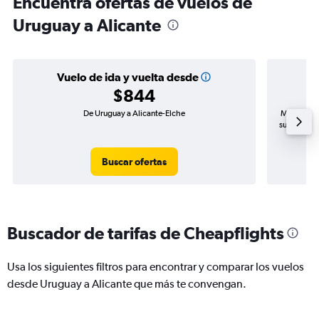
Encuentra ofertas de vuelos de
Uruguay a Alicante
Vuelo de ida y vuelta desde
$844
De Uruguay a Alicante-Elche
Mayor dema
subida de 
Buscar ofertas
Buscador de tarifas de Cheapflights
Usa los siguientes filtros para encontrar y comparar los vuelos
desde Uruguay a Alicante que más te convengan.