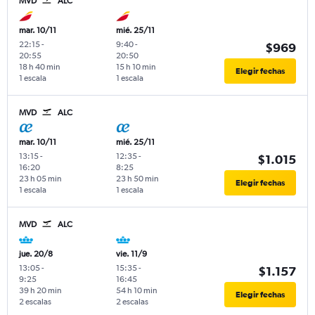
MVD
ALC
mar. 10/11
mié. 25/11
22:15
-
9:40
-
$969
20:55
20:50
18 h 40 min
15 h 10 min
Elegir fechas
1 escala
1 escala
MVD
ALC
mar. 10/11
mié. 25/11
13:15
-
12:35
-
$1.015
16:20
8:25
23 h 05 min
23 h 50 min
Elegir fechas
1 escala
1 escala
MVD
ALC
jue. 20/8
vie. 11/9
13:05
-
15:35
-
$1.157
9:25
16:45
39 h 20 min
54 h 10 min
Elegir fechas
2 escalas
2 escalas