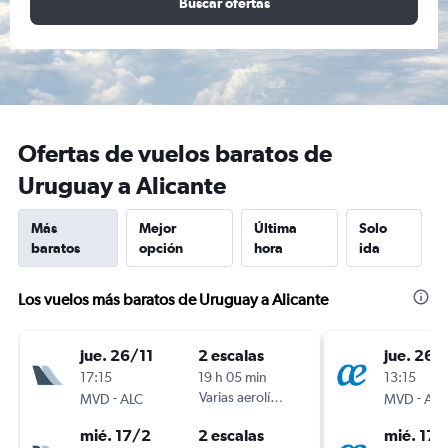
Buscar ofertas
Ofertas de vuelos baratos de
Uruguay a Alicante
Más
Mejor
Última
Solo
baratos
opción
hora
ida
Los vuelos más baratos de Uruguay a Alicante
jue. 26/11
2 escalas
jue. 26/
17:15
19 h 05 min
13:15
-
Varias aerolíneas
-
MVD
ALC
MVD
ALC
mié. 17/2
2 escalas
mié. 17/