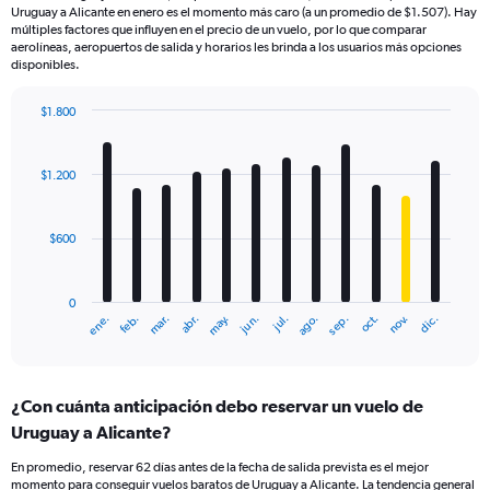
Uruguay a Alicante en enero es el momento más caro (a un promedio de $1.507). Hay
múltiples factores que influyen en el precio de un vuelo, por lo que comparar
aerolíneas, aeropuertos de salida y horarios les brinda a los usuarios más opciones
disponibles.
$1.800
Bar
Chart
graphic.
chart
with
$1.200
12
bars.
$600
The
chart
has
0
1
mar.
jun.
sep.
dic.
ene.
abr.
jul.
oct.
feb.
may.
ago.
nov.
X
End
of
axis
interactive
displaying
chart
categories.
¿Con cuánta anticipación debo reservar un vuelo de
Range:
Uruguay a Alicante?
12
categories.
En promedio, reservar 62 días antes de la fecha de salida prevista es el mejor
The
momento para conseguir vuelos baratos de Uruguay a Alicante. La tendencia general