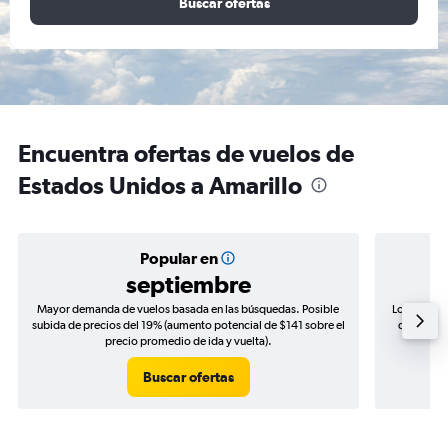
Buscar ofertas
Encuentra ofertas de vuelos de
Estados Unidos a Amarillo
Popular en
septiembre
Mayor demanda de vuelos basada en las búsquedas. Posible
Los precio
subida de precios del 19% (aumento potencial de $141 sobre el
de precios
precio promedio de ida y vuelta).
Buscar ofertas