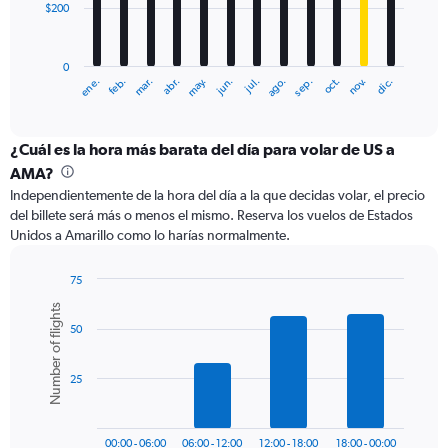
$200
The
chart
has
0
1
ene.
abr.
jul.
oct.
mar.
jun.
sep.
dic.
feb.
may.
ago.
nov.
X
End
of
axis
interactive
displaying
chart
categories.
¿Cuál es la hora más barata del día para volar de US a
Range:
AMA?
12
Independientemente de la hora del día a la que decidas volar, el precio
categories.
del billete será más o menos el mismo. Reserva los vuelos de Estados
The
Unidos a Amarillo como lo harías normalmente.
chart
has
1
75
Y
Bar
Chart
Number of flights
graphic.
chart
axis
50
with
displaying
6
values.
bars.
Range:
25
0
The
to
chart
600.
has
00:00 - 06:00
06:00 - 12:00
12:00 - 18:00
18:00 - 00:00