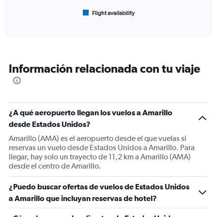
1
Flight availability
X
End
of
axis
interactive
displaying
chart
categories.
Range:
6
Información relacionada con tu viaje
categories.
The
chart
has
1
¿A qué aeropuerto llegan los vuelos a Amarillo
Y
desde Estados Unidos?
axis
displaying
Amarillo (AMA) es el aeropuerto desde el que vuelas si
Number
reservas un vuelo desde Estados Unidos a Amarillo. Para
of
llegar, hay solo un trayecto de 11,2 km a Amarillo (AMA)
flights.
desde el centro de Amarillo.
Range:
0
¿Puedo buscar ofertas de vuelos de Estados Unidos
to
a Amarillo que incluyan reservas de hotel?
75.