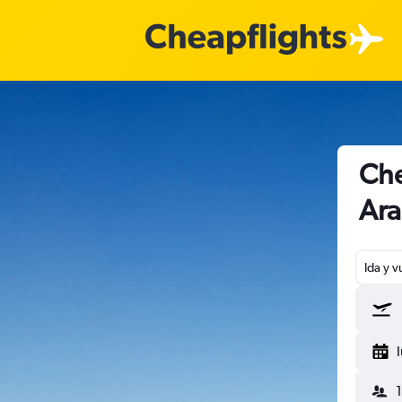
Che
Ara
Ida y v