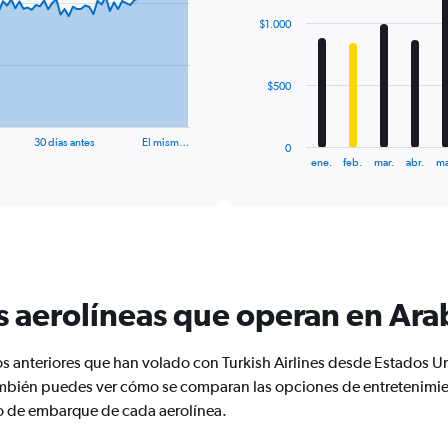
with
$1.000
12
bars.
The
$500
chart
has
1
30 días antes
El mism…
0
X
End
ene.
feb.
mar.
abr.
ma
of
axis
interactive
displaying
chart
categories.
Range:
12
categories.
The
s aerolíneas que operan en Ara
chart
has
1
os anteriores que han volado con Turkish Airlines desde Estados U
Y
mbién puedes ver cómo se comparan las opciones de entretenimie
axis
displaying
nto de embarque de cada aerolínea.
values.
Range: