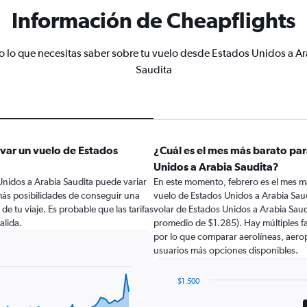
Información de Cheapflights
o lo que necesitas saber sobre tu vuelo desde Estados Unidos a Ar
Saudita
var un vuelo de Estados
¿Cuál es el mes más barato par
Unidos a Arabia Saudita?
Unidos a Arabia Saudita puede variar
En este momento, febrero es el mes m
más posibilidades de conseguir una
vuelo de Estados Unidos a Arabia Sau
 de tu viaje. Es probable que las tarifas
volar de Estados Unidos a Arabia Sau
alida.
promedio de $1.285). Hay múltiples fa
por lo que comparar aerolíneas, aeropu
usuarios más opciones disponibles.
$1.500
Bar
Chart
graphic.
chart