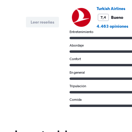
0
Turkish Airlines
to
1500.
Bueno
7,4
Leer reseñas
4.463 opiniones
Entretenimiento
Abordaje
Confort
En general
Tripulación
Comida