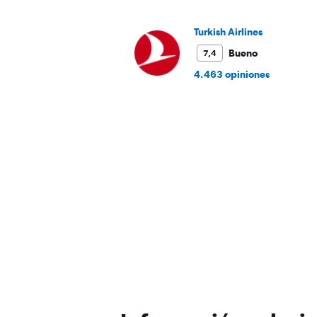
to
1500.
Turkish Airlines
Bueno
7,4
4.463 opiniones