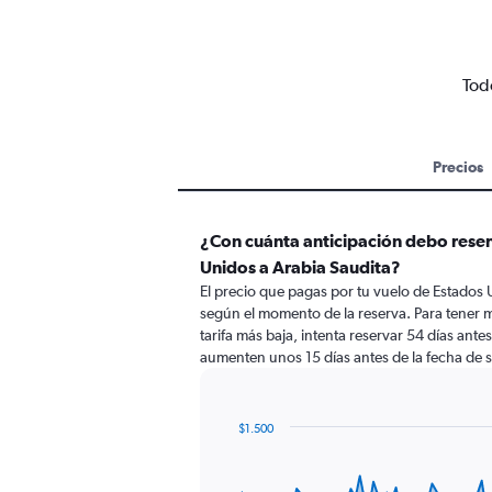
Tod
Precios
¿Con cuánta anticipación debo reser
Unidos a Arabia Saudita?
El precio que pagas por tu vuelo de Estados 
según el momento de la reserva. Para tener 
tarifa más baja, intenta reservar 54 días antes
aumenten unos 15 días antes de la fecha de s
$1.500
Chart
Chart
graphic.
with
91