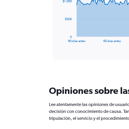
$1.000
data
points.
The
$500
chart
has
1
0
X
End
90 días antes
60 días antes
of
axis
interactive
displaying
chart
categories.
Range:
91
categories.
The
chart
Opiniones sobre la
has
1
Y
Lee atentamente las opiniones de usuari
axis
decisión con conocimiento de causa. Ta
displaying
values.
tripulación, el servicio y el procedimie
Range:
0