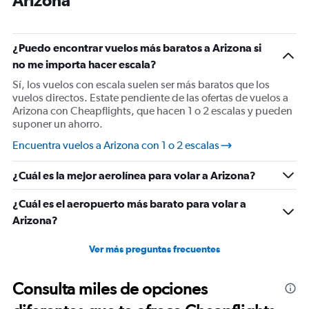
Arizona
has
1
Y
¿Puedo encontrar vuelos más baratos a Arizona si
axis
displaying
no me importa hacer escala?
%
Sí, los vuelos con escala suelen ser más baratos que los
de
vuelos directos. Estate pendiente de las ofertas de vuelos a
popularidad.
Arizona con Cheapflights, que hacen 1 o 2 escalas y pueden
Range:
suponer un ahorro.
0
to
Encuentra vuelos a Arizona con 1 o 2 escalas
120.
¿Cuál es la mejor aerolínea para volar a Arizona?
¿Cuál es el aeropuerto más barato para volar a
Arizona?
Ver más preguntas frecuentes
Consulta miles de opciones