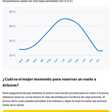
temperaturas suelen ser más bajas (alrededor de 13.0 C).
has
1
Y
40 °C
axis
Line
Chart
graphic.
displaying
chart
with
values.
30 °C
14
Range:
data
0
points.
to
20 °C
30.
The
chart
has
10 °C
ene.
abr.
jul.
oct.
mar.
jun.
sep.
dic.
feb.
may.
ago.
nov.
1
End
of
X
interactive
axis
chart
displaying
¿Cuál es el mejor momento para reservar un vuelo a
categories.
Range:
Arizona?
14
Para asegurarte de que obtienes el precio más barato posible para un vuelo a Arizona,
categories.
deberías reservar con al menos 61 días de antelación a la fecha de viaje prevista. El
The
precio de tu vuelo puede aumentar si te retrasas y dejas la reserva hasta una semana
chart
antes de la salida.
has