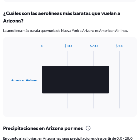
¿Cuáles son las aerolíneas más baratas que vuelan a
Arizona?
La aerolínea más barata que vuela de Nueva York a Arizona es American Airlines.
0
$100
$200
$300
Bar
Chart
graphic.
chart
with
1
bar.
American Airlines
The
chart
has
1
X
End
of
axis
interactive
displaying
chart
categories.
Precipitaciones en Arizona por mes
Range:
1
En cuanto a las lluvias, en Arizona hay unas precipitaciones de a partir de 0.0 - 28.0