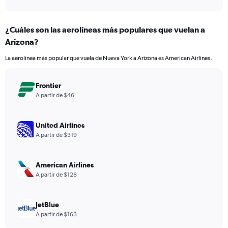
axis
interactive
displaying
chart
categories.
¿Cuáles son las aerolíneas más populares que vuelan a
Range:
Arizona?
7
categories.
La aerolínea más popular que vuela de Nueva York a Arizona es American Airlines.
The
chart
has
Frontier
1
A partir de $46
Y
axis
displaying
United Airlines
values.
A partir de $319
Range:
0
to
American Airlines
60.
A partir de $128
JetBlue
A partir de $163