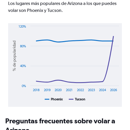
Los lugares más populares de Arizona a los que puedes
1
Y
volar son Phoenix y Tucson.
axis
displaying
values.
120%
Range:
Line
Chart
0
graphic.
chart
with
to
% de popularidad
2
80%
750.
lines.
The
40%
chart
has
1
X
0%
axis
2018
2019
2020
2021
2022
2023
2024
2026
displaying
Phoenix
Tucson
End
categories.
of
Range:
interactive
8
chart
categories.
Preguntas frecuentes sobre volar a
The
chart