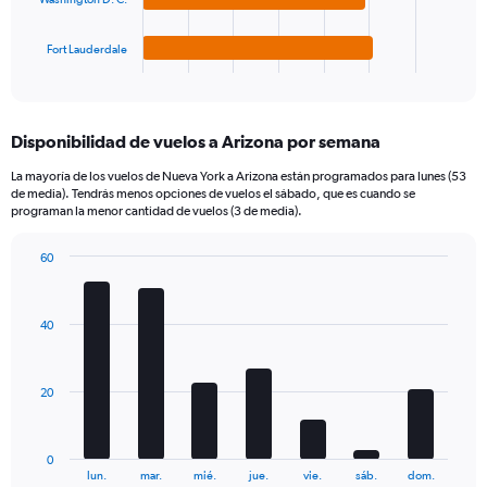
chart
has
1
Fort Lauderdale
X
End
of
axis
interactive
displaying
chart
categories.
Disponibilidad de vuelos a Arizona por semana
Range:
4
La mayoría de los vuelos de Nueva York a Arizona están programados para lunes (53
categories.
de media). Tendrás menos opciones de vuelos el sábado, que es cuando se
The
programan la menor cantidad de vuelos (3 de media).
chart
has
60
1
Bar
Chart
Y
graphic.
chart
axis
with
40
7
displaying
bars.
values.
Range:
The
0
20
chart
to
has
360.
1
0
X
End
lun.
mar.
mié.
jue.
vie.
sáb.
dom.
of