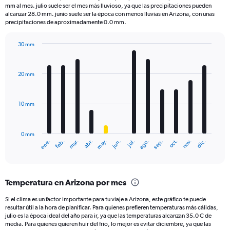
categories.
mm al mes. julio suele ser el mes más lluvioso, ya que las precipitaciones pueden
The
alcanzar 28.0 mm. junio suele ser la época con menos lluvias en Arizona, con unas
chart
precipitaciones de aproximadamente 0.0 mm.
has
1
30 mm
Y
Bar
Chart
axis
graphic.
chart
displaying
with
20 mm
12
values.
bars.
Range:
0
10 mm
The
to
chart
300.
has
0 mm
1
ene.
feb.
mar.
abr.
may.
jun.
jul.
ago.
sep.
oct.
nov.
dic.
X
End
of
axis
interactive
displaying
chart
categories.
Temperatura en Arizona por mes
Range:
12
Si el clima es un factor importante para tu viaje a Arizona, este gráfico te puede
categories.
resultar útil a la hora de planificar. Para quienes prefieren temperaturas más cálidas,
The
julio es la época ideal del año para ir, ya que las temperaturas alcanzan 35.0 C de
chart
media. Para quienes quieren huir del frío, lo mejor es evitar diciembre, ya que las