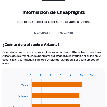
Información de Cheapflights
Todo lo que necesitas saber sobre tu vuelo a Arizona
NYC-USAZ
EWR-PHX
¿Cuánto dura el vuelo a Arizona?
De media, un vuelo de Nueva York a Arizona tarda 5 horas 18 minutos. Los vuelos a
Arizona desde otras ciudades populares en Estados Unidos variarán en duración. A
continuación, se muestran algunos ejemplos de rutas populares y sus tiempos de
vuelo.
0 h
1 h
2 h
3 h
4 h
5 h
6 h
Bar
Chart
graphic.
chart
Miami
with
4
bars.
Orlando
The
Washington D. C.