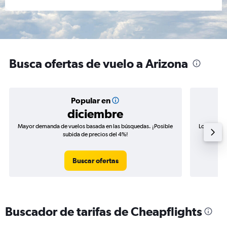
Busca ofertas de vuelo a Arizona
Popular en
diciembre
Mayor demanda de vuelos basada en las búsquedas. ¡Posible
Los precio
subida de precios del 4%!
de precio
Buscar ofertas
Buscador de tarifas de Cheapflights