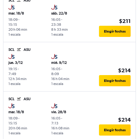
SCL
ASU
mar. 18/8
sáb. 22/8
18:09
-
16:05
-
$211
15:15
23:38
20 h 06 min
8 h 33 min
Elegir fechas
1 escala
1 escala
SCL
ASU
jue. 3/12
mié. 9/12
19:15
-
16:05
-
$214
7:49
8:09
12 h 34 min
16 h 04 min
Elegir fechas
1 escala
1 escala
SCL
ASU
mar. 18/8
vie. 28/8
18:09
-
16:05
-
$214
15:15
7:13
20 h 06 min
16 h 08 min
Elegir fechas
1 escala
1 escala