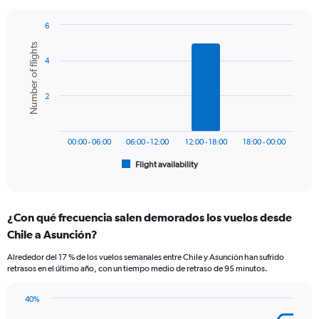
chart
has
6
1
Bar
Chart
Y
Number of flights
graphic.
chart
axis
4
with
displaying
6
values.
bars.
Range:
2
0
The
to
chart
450.
has
00:00 - 06:00
06:00 - 12:00
12:00 - 18:00
18:00 - 00:00
1
Flight availability
X
End
of
axis
interactive
displaying
chart
categories.
¿Con qué frecuencia salen demorados los vuelos desde
Range:
Chile a Asunción?
6
categories.
Alrededor del 17 % de los vuelos semanales entre Chile y Asunción han sufrido
The
retrasos en el último año, con un tiempo medio de retraso de 95 minutos.
chart
has
40%
1
Line
Chart
Y