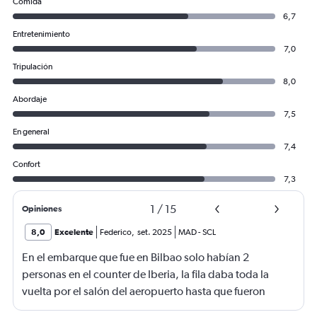
Comida
6,7
Entretenimiento
7,0
Tripulación
8,0
Abordaje
7,5
En general
7,4
Confort
7,3
1
/
15
Opiniones
8,0
Excelente
Federico
,
set. 2025
MAD
-
SCL
En el embarque que fue en Bilbao solo habían 2
personas en el counter de Iberia, la fila daba toda la
vuelta por el salón del aeropuerto hasta que fueron
agregando de a poco y fueron 5 en total, pero estuvimos