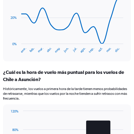
graphic.
chart
axis
with
displaying
14
Number
data
20%
of
points.
flights.
Range:
The
0
chart
to
has
0%
ene.
abr.
jul.
oct.
mar.
jun.
sep.
dic.
feb.
may.
ago.
nov.
6.
1
End
of
X
interactive
axis
chart
displaying
¿Cuál es la hora de vuelo más puntual para los vuelos de
categories.
Range:
Chile a Asunción?
14
Históricamente, los vuelos a primera hora de la tarde tienen menos probabilidades
categories.
de retrasarse, mientras que los vuelos por la noche tienden a sufrir retrasos con más
The
frecuencia.
chart
has
120%
1
Bar
Chart
Y
graphic.
chart
axis
with
displaying
80%
2