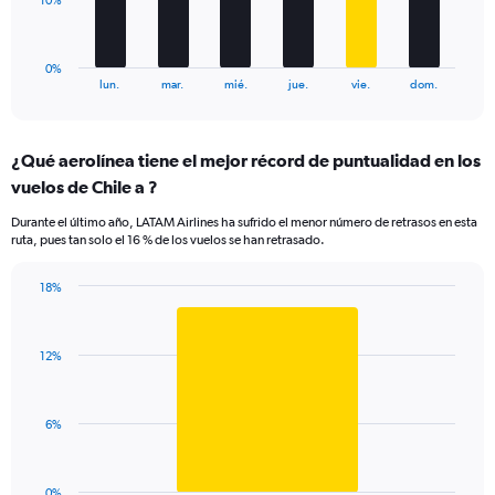
10%
120.
chart
has
1
0%
X
End
lun.
mar.
mié.
jue.
vie.
dom.
of
axis
interactive
displaying
chart
categories.
¿Qué aerolínea tiene el mejor récord de puntualidad en los
Range:
vuelos de Chile a ?
6
categories.
Durante el último año, LATAM Airlines ha sufrido el menor número de retrasos en esta
The
ruta, pues tan solo el 16 % de los vuelos se han retrasado.
chart
has
18%
1
Bar
Chart
Y
graphic.
chart
axis
with
displaying
12%
1
values.
bar.
Range:
0
The
6%
to
chart
30.
has
1
0%