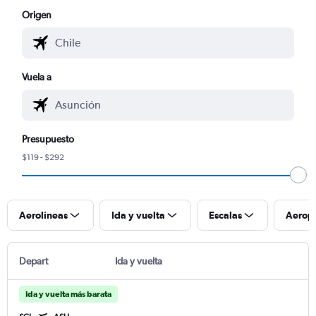
Origen
Vuela a
Presupuesto
$119 - $292
Aerolíneas
Ida y vuelta
Escalas
Aerop
Depart
Ida y vuelta
Ida y vuelta más barata