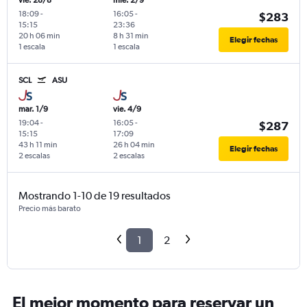
vie. 28/8
mié. 2/9
18:09
-
16:05
-
$283
15:15
23:36
20 h 06 min
8 h 31 min
Elegir fechas
1 escala
1 escala
SCL
ASU
mar. 1/9
vie. 4/9
19:04
-
16:05
-
$287
15:15
17:09
43 h 11 min
26 h 04 min
Elegir fechas
2 escalas
2 escalas
Mostrando 1-10 de 19 resultados
Precio más barato
1
2
El mejor momento para reservar un