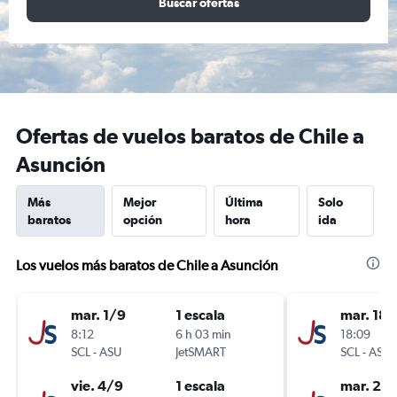
Buscar ofertas
Ofertas de vuelos baratos de Chile a
Asunción
Más
Mejor
Última
Solo
baratos
opción
hora
ida
Los vuelos más baratos de Chile a Asunción
mar. 1/9
1 escala
mar. 18/
8:12
6 h 03 min
18:09
SCL
-
ASU
JetSMART
SCL
-
ASU
vie. 4/9
1 escala
mar. 25