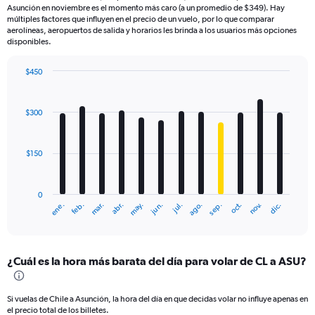
Asunción en noviembre es el momento más caro (a un promedio de $349). Hay
múltiples factores que influyen en el precio de un vuelo, por lo que comparar
aerolíneas, aeropuertos de salida y horarios les brinda a los usuarios más opciones
disponibles.
$450
Bar
Chart
graphic.
chart
with
$300
12
bars.
$150
The
chart
has
0
1
mar.
jun.
sep.
dic.
ene.
abr.
jul.
oct.
feb.
may.
ago.
nov.
X
End
of
axis
interactive
displaying
chart
categories.
¿Cuál es la hora más barata del día para volar de CL a ASU?
Range:
12
categories.
Si vuelas de Chile a Asunción, la hora del día en que decidas volar no influye apenas en
The
el precio total de los billetes.