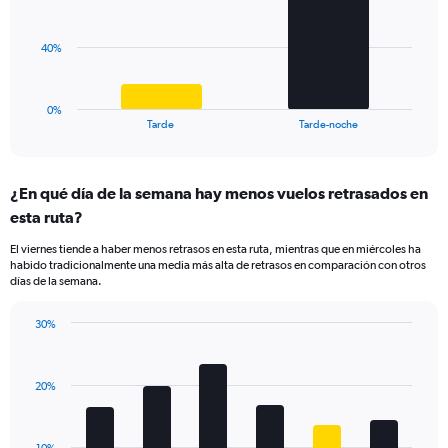
values.
bars.
Range:
0
The
40%
to
chart
40.
has
1
0%
X
End
Tarde
Tarde-noche
of
axis
interactive
displaying
chart
categories.
¿En qué día de la semana hay menos vuelos retrasados en
Range:
esta ruta?
2
categories.
El viernes tiende a haber menos retrasos en esta ruta, mientras que en miércoles ha
The
habido tradicionalmente una media más alta de retrasos en comparación con otros
chart
días de la semana.
has
1
30%
Y
Bar
Chart
axis
graphic.
chart
displaying
with
values.
20%
6
Range:
bars.
0
to
The