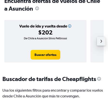
Encuentra ofertas de vuelos de Chile
a Asunción
Vuelo de ida y vuelta desde
$202
De Chile a Asunción Silvio Pettirossi
Vuel
Buscar ofertas
Buscador de tarifas de Cheapflights
Usa los siguientes filtros para encontrar y comparar los vuelos
desde Chile a Asunción que más te convengan.