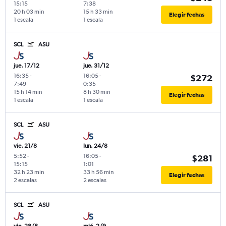
15:15
7:38
20 h 03 min
15 h 33 min
Elegir fechas
1 escala
1 escala
SCL
ASU
jue. 17/12
jue. 31/12
16:35
-
16:05
-
$272
7:49
0:35
15 h 14 min
8 h 30 min
Elegir fechas
1 escala
1 escala
SCL
ASU
vie. 21/8
lun. 24/8
5:52
-
16:05
-
$281
15:15
1:01
32 h 23 min
33 h 56 min
Elegir fechas
2 escalas
2 escalas
SCL
ASU