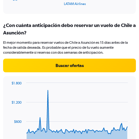
X
End
LATAM Airlines
of
axis
interactive
displaying
chart
categories.
¿Con cuánta anticipación debo reservar un vuelo de Chile a
Range:
Asunción?
1
categories.
El mejor momento para reservar vuelos de Chile a Asunción es 15 días antes de la
The
fecha de salida deseada. Es probable que el precio de tu vuelo aumente
chart
considerablemente si reservas con dos semanas de anticipación.
has
1
Buscar ofertas
Y
axis
displaying
$1.800
values.
Chart
Chart
Range:
graphic.
with
0
91
$1.200
to
data
points.
18.
The
$600
chart
has