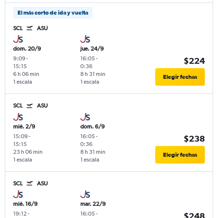
El más corto de ida y vuelta
SCL
ASU
dom. 20/9
jue. 24/9
9:09
-
16:05
-
$224
15:15
0:36
6 h 06 min
8 h 31 min
Elegir fechas
1 escala
1 escala
SCL
ASU
mié. 2/9
dom. 6/9
15:09
-
16:05
-
$238
15:15
0:36
23 h 06 min
8 h 31 min
Elegir fechas
1 escala
1 escala
SCL
ASU
mié. 16/9
mar. 22/9
19:12
-
16:05
-
$248