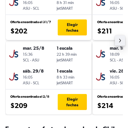
16:05
8 h 31 min
16:05
ASU
-
SCL
JetSMART
ASU
-
SCL
Oferta encontrada el 31/7
Oferta encontrada 
Elegir
$202
$211
fechas
mar. 25/8
1 escala
mar. 18/
15:36
22 h 39 min
18:09
SCL
-
ASU
JetSMART
SCL
-
ASU
sáb. 29/8
1 escala
vie. 28/
16:05
8 h 33 min
16:05
ASU
-
SCL
JetSMART
ASU
-
SCL
Oferta encontrada el 2/8
Oferta encontrada 
Elegir
$209
$214
fechas