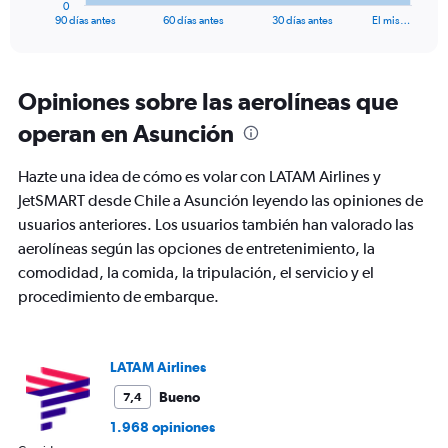
1
0
X
End
90 días antes
60 días antes
30 días antes
El mis…
of
axis
interactive
displaying
chart
categories.
Range:
Opiniones sobre las aerolíneas que
91
operan en Asunción
categories.
The
chart
Hazte una idea de cómo es volar con LATAM Airlines y
has
JetSMART desde Chile a Asunción leyendo las opiniones de
1
usuarios anteriores. Los usuarios también han valorado las
Y
axis
aerolíneas según las opciones de entretenimiento, la
displaying
comodidad, la comida, la tripulación, el servicio y el
values.
procedimiento de embarque.
Range:
0
to
1800.
LATAM Airlines
Bueno
7,4
1.968 opiniones