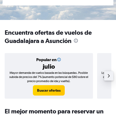
Encuentra ofertas de vuelos de
Guadalajara a Asunción
Popular en
julio
Mayor demanda de vuelos basada en las búsquedas. Posible
Los precio
subida de precios del 7% (aumento potencial de $80 sobre el
de precios
precio promedio de ida y vuelta).
Buscar ofertas
El mejor momento para reservar un