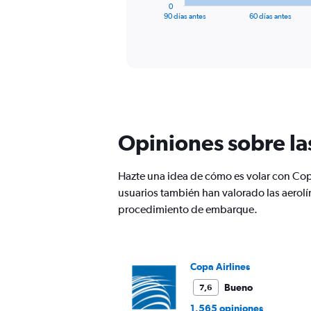
1
0
X
End
90 días antes
60 días antes
of
axis
interactive
displaying
chart
categories.
Range:
91
categories.
The
chart
has
Opiniones sobre la
1
Y
axis
Hazte una idea de cómo es volar con Cop
displaying
usuarios también han valorado las aerolín
values.
procedimiento de embarque.
Range:
0
to
1800.
Copa Airlines
Bueno
7,6
1.565 opiniones