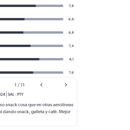
7,8
6,9
6,8
7,4
8,1
7,6
1
/
11
024
SAL
-
PTY
o snack cosa que en otras aerolíneas
í dando snack, galleta y café. Mejor