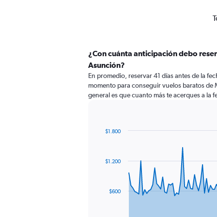
T
¿Con cuánta anticipación debo reser
Asunción?
En promedio, reservar 41 días antes de la fech
momento para conseguir vuelos baratos de 
general es que cuanto más te acerques a la fe
$1.800
Chart
Chart
graphic.
with
91
$1.200
data
points.
The
$600
chart
has