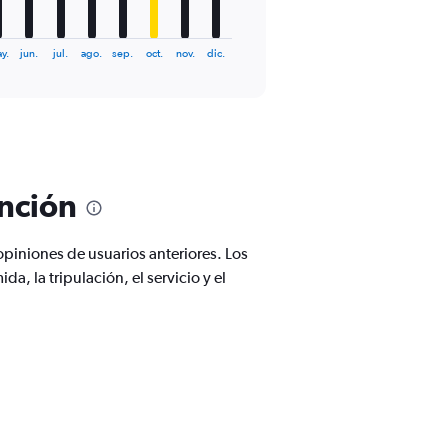
y.
jun.
jul.
ago.
sep.
oct.
nov.
dic.
unción
piniones de usuarios anteriores. Los
, la tripulación, el servicio y el