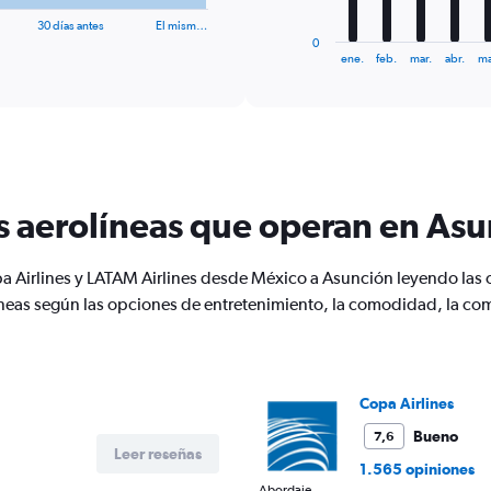
has
30 días antes
El mism…
1
0
X
End
ene.
feb.
mar.
abr.
ma
of
axis
interactive
displaying
chart
categories.
Range:
12
categories.
The
s aerolíneas que operan en As
chart
has
1
a Airlines y LATAM Airlines desde México a Asunción leyendo las o
Y
eas según las opciones de entretenimiento, la comodidad, la comida
axis
displaying
values.
Range:
0
Copa Airlines
to
1200.
Bueno
7,6
Leer reseñas
1.565 opiniones
Abordaje