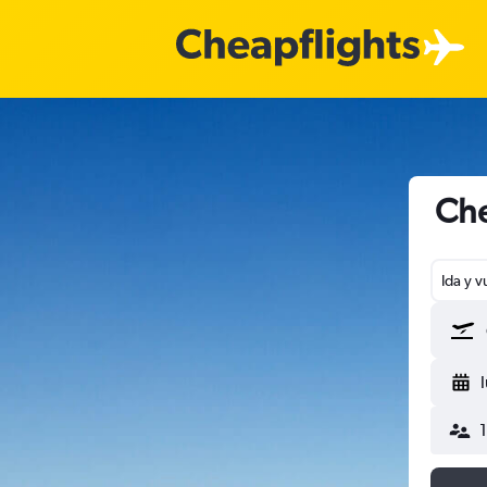
Che
Ida y v