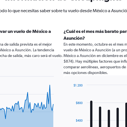
odo lo que necesitas saber sobre tu vuelo desde México a Asunci
var un vuelo de México a
¿Cuál es el mes más barato par
Asunción?
a de salida prevista es el mejor
En este momento, octubre es el mes m
México a Asunción. La tendencia
vuelo de México a Asunción (a un pro
cha de salida, más caro será el vuelo.
México a Asunción en diciembre es e
$874). Hay múltiples factores que infl
comparar aerolíneas, aeropuertos de sa
más opciones disponibles.
$1.200
Bar
Chart
graphic.
chart
with
$800
12
bars.
The
$400
chart