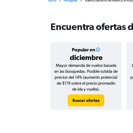
Inicio
Paraguay
Vuelos baratos de México a Asunc
Encuentra ofertas 
Popular en
diciembre
Mayor demanda de vuelos basada
en las búsquedas. Posible subida de
precios del 14% (aumento potencial
p
de $119 sobre el precio promedio
de ida y vuelta).
Buscar ofertas