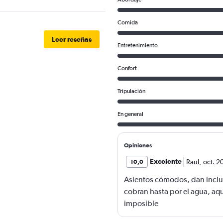
Comida
Leer reseñas
Entretenimiento
Confort
Tripulación
En general
Opiniones
Excelente
Raul
,
oct. 2
10,0
Asientos cómodos, dan inclus
cobran hasta por el agua, aqu
imposible