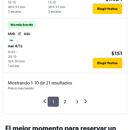
15:15
13:10
48 h 55 min
38 h 37 min
Elegir fechas
3 escalas
3 escalas
Ida más barata
MVD
ASU
mar. 8/12
9:45
-
$151
20:15
10 h 30 min
Elegir fechas
1 escala
Mostrando 1-10 de 21 resultados
Precio más barato
1
2
3
El mejor momento para reservar un