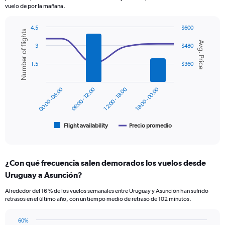
has
vuelo de por la mañana.
1
Y
4.5
$600
axis
Number of flights
Combination
Chart
displaying
Avg. Price
graphic.
chart
3
$480
values.
with
Range:
2
1.5
$360
data
0
series.
to
450.
00:00 - 06:00
06:00 - 12:00
12:00 - 18:00
18:00 - 00:00
The
chart
has
1
Flight availability
Precio promedio
End
of
X
interactive
axis
chart
displaying
¿Con qué frecuencia salen demorados los vuelos desde
categories.
Range:
Uruguay a Asunción?
6
Alrededor del 16 % de los vuelos semanales entre Uruguay y Asunción han sufrido
categories.
retrasos en el último año, con un tiempo medio de retraso de 102 minutos.
The
chart
has
60%