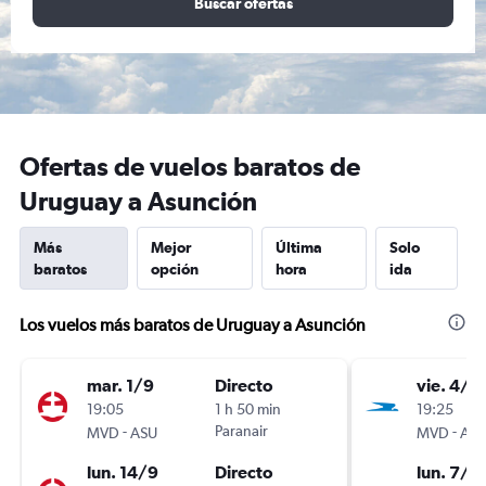
Buscar ofertas
Ofertas de vuelos baratos de
Uruguay a Asunción
Más
Mejor
Última
Solo
baratos
opción
hora
ida
Los vuelos más baratos de Uruguay a Asunción
mar. 1/9
Directo
vie. 4/9
19:05
1 h 50 min
19:25
-
Paranair
-
MVD
ASU
MVD
AS
lun. 14/9
Directo
lun. 7/9