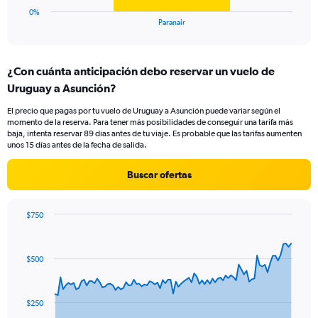
1
0%
X
End
Paranair
of
axis
interactive
displaying
chart
categories.
¿Con cuánta anticipación debo reservar un vuelo de
Range:
Uruguay a Asunción?
1
categories.
El precio que pagas por tu vuelo de Uruguay a Asunción puede variar según el
The
momento de la reserva. Para tener más posibilidades de conseguir una tarifa más
chart
baja, intenta reservar 89 días antes de tu viaje. Es probable que las tarifas aumenten
has
unos 15 días antes de la fecha de salida.
1
Y
Buscar ofertas
axis
displaying
values.
$750
Range:
Chart
Chart
0
graphic.
with
to
91
$500
data
18.
points.
The
$250
chart