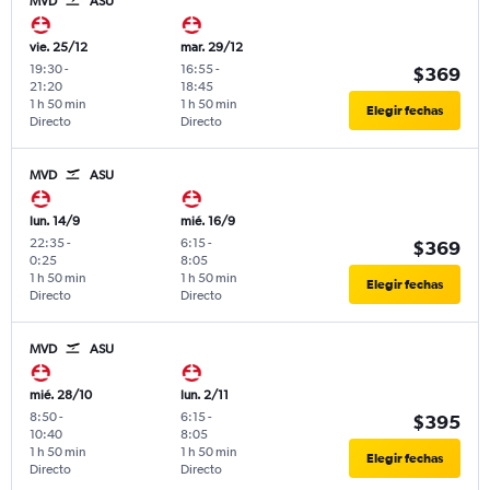
MVD
ASU
vie. 25/12
mar. 29/12
19:30
-
16:55
-
$369
21:20
18:45
1 h 50 min
1 h 50 min
Elegir fechas
Directo
Directo
MVD
ASU
lun. 14/9
mié. 16/9
22:35
-
6:15
-
$369
0:25
8:05
1 h 50 min
1 h 50 min
Elegir fechas
Directo
Directo
MVD
ASU
mié. 28/10
lun. 2/11
8:50
-
6:15
-
$395
10:40
8:05
1 h 50 min
1 h 50 min
Elegir fechas
Directo
Directo