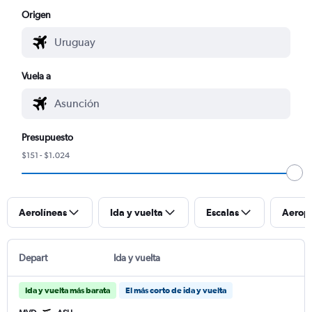
Origen
Vuela a
Presupuesto
$151 - $1.024
Aerolíneas
Ida y vuelta
Escalas
Aerop
Depart
Ida y vuelta
Ida y vuelta más barata
El más corto de ida y vuelta