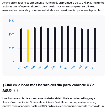
Asunción en agosto es el momento más caro (a un promedio de $397). Hay múltiples
factores que influyen en el precio de un vuelo, por lo que comparar aerolíneas,
aeropuertos de salida y horarios les brinda a los usuarios más opciones disponibles.
$450
Bar
Chart
graphic.
chart
with
$300
12
bars.
$150
The
chart
has
0
1
mar.
jun.
sep.
dic.
ene.
abr.
jul.
oct.
feb.
may.
ago.
nov.
X
End
of
axis
interactive
displaying
chart
categories.
¿Cuál es la hora más barata del día para volar de UY a
Range:
ASU?
12
categories.
Una forma sencilla de ahorrar en el coste total del billete es volar de Uruguay a
The
Asunción al mediodía. Si tienes la suficiente flexibilidad como para hacer esto,
chart
puedes esperar ahorrar hasta un 30 % en tu viaje en comparación con la reserva de un