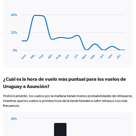
Line
2
Chart
graphic.
chart
Y
with
axes
40%
14
displaying
data
Avg.
points.
Price
20%
and
The
Number
chart
of
has
0%
flights.
mar.
jun.
sep.
dic.
ene.
abr.
jul.
oct.
feb.
may.
ago.
nov.
1
End
of
X
interactive
axis
chart
displaying
¿Cuál es la hora de vuelo más puntual para los vuelos de
categories.
Range:
Uruguay a Asunción?
14
Históricamente, los vuelos por la mañana tienen menos probabilidades de retrasarse,
categories.
mientras que los vuelos a primera hora de la tarde tienden a sufrir retrasos con más
The
frecuencia.
chart
has
36%
1
Bar
Chart
Y
graphic.
chart
axis
with