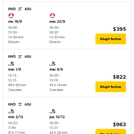
MVD
ASU
vie. 18/9
mar. 22/9
14:00
-
16:30
-
$395
15:50
18:20
1 h 50 min
1 h 50 min
Elegir fechas
Directo
Directo
MVD
ASU
mar. 1/9
mar. 8/9
15:15
-
16:05
-
$822
15:15
13:19
48 h 00 min
45 h 14 min
Elegir fechas
3 escalas
3 escalas
MVD
ASU
mié. 2/12
jue. 10/12
14:32
-
16:05
-
$963
7:49
13:31
41 h 17 min
45 h 26 min