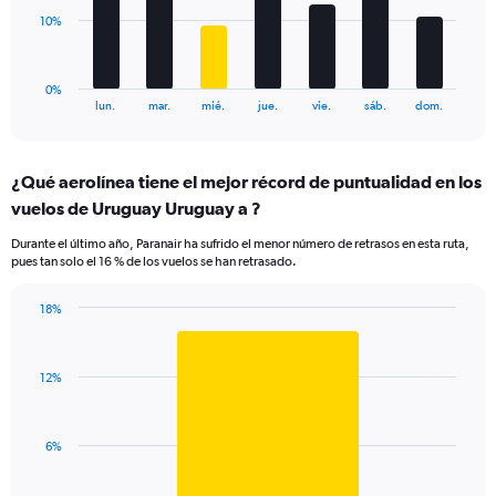
to
The
10%
36.
chart
has
1
0%
X
End
lun.
mar.
mié.
jue.
vie.
sáb.
dom.
of
axis
interactive
displaying
chart
categories.
¿Qué aerolínea tiene el mejor récord de puntualidad en los
Range:
vuelos de Uruguay Uruguay a ?
7
categories.
Durante el último año, Paranair ha sufrido el menor número de retrasos en esta ruta,
The
pues tan solo el 16 % de los vuelos se han retrasado.
chart
has
18%
1
Bar
Chart
Y
graphic.
chart
axis
with
displaying
12%
1
values.
bar.
Range:
0
The
6%
to
chart
30.
has