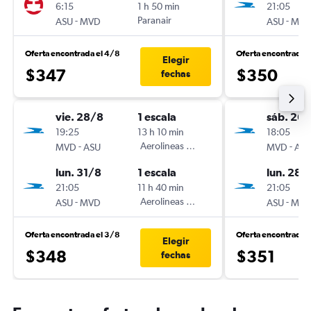
6:15
1 h 50 min
21:05
-
Paranair
-
ASU
MVD
ASU
MV
Oferta encontrada el 4/8
Oferta encontrada 
Elegir
$347
$350
fechas
vie. 28/8
1 escala
sáb. 26
19:25
13 h 10 min
18:05
-
Aerolineas Argentinas
-
MVD
ASU
MVD
AS
lun. 31/8
1 escala
lun. 28/
21:05
11 h 40 min
21:05
-
Aerolineas Argentinas
-
ASU
MVD
ASU
MV
Oferta encontrada el 3/8
Oferta encontrada 
Elegir
$348
$351
fechas