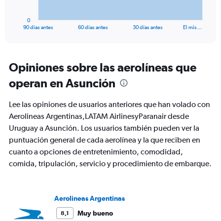
has
1
0
X
End
90 días antes
60 días antes
30 días antes
El mis…
of
axis
interactive
displaying
chart
categories.
Range:
Opiniones sobre las aerolíneas que
91
operan en Asunción
categories.
The
chart
Lee las opiniones de usuarios anteriores que han volado con
has
Aerolineas Argentinas,LATAM AirlinesyParanair desde
1
Uruguay a Asunción. Los usuarios también pueden ver la
Y
axis
puntuación general de cada aerolínea y la que reciben en
displaying
cuanto a opciones de entretenimiento, comodidad,
values.
comida, tripulación, servicio y procedimiento de embarque.
Range:
0
to
750.
Aerolineas Argentinas
Muy bueno
8,1