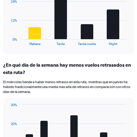
displaying
24%
4
values.
bars.
Range:
0
The
12%
to
chart
60.
has
1
0%
X
End
Mañana
Tarde
Tarde-noche
Night
of
axis
interactive
displaying
chart
categories.
¿En qué día de la semana hay menos vuelos retrasados en
Range:
esta ruta?
4
categories.
El miércoles tiende a haber menos retrasos en esta ruta, mientras que en jueves ha
The
habido tradicionalmente una media más alta de retrasos en comparación con otros
chart
días de la semana.
has
1
30%
Y
Bar
Chart
axis
graphic.
chart
displaying
with
values.
20%
7
Range:
bars.
0