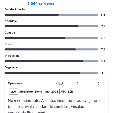
1.064 opiniones
Entretenimiento
5,8
Abordaje
7,9
Comida
6,5
Confort
7,6
Tripulación
8,4
En general
8,1
1
/
20
Opiniones
2,0
Mediocre
Lionel
,
ago. 2026
MIA
-
EZE
No recomendable. Asientos incomodos aun viajando en
business. Mala calidad de comidas. Ensalada
congelada literalmente.