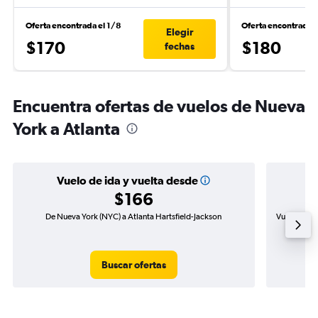
Oferta encontrada el 1/8
Oferta encontrada 
Elegir
$170
$180
fechas
Encuentra ofertas de vuelos de Nueva
York a Atlanta
Vuelo de ida y vuelta desde
$166
De Nueva York (NYC) a Atlanta Hartsfield-Jackson
Vuelo de id
Buscar ofertas