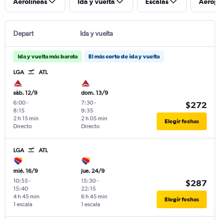
Aerolíneas
Ida y vuelta
Escalas
Aerop
Depart
Ida y vuelta
Ida y vuelta más barata
El más corto de ida y vuelta
LGA
ATL
sáb. 12/9
dom. 13/9
6:00
-
7:30
-
$272
8:15
9:35
2 h 15 min
2 h 05 min
Elegir fechas
Directo
Directo
LGA
ATL
mié. 16/9
jue. 24/9
10:55
-
15:30
-
$287
15:40
22:15
4 h 45 min
6 h 45 min
Elegir fechas
1 escala
1 escala