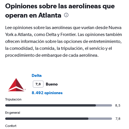
Todos
Opiniones sobre las aerolíneas que
los
operan en Atlanta
horarios
son
de
Lee opiniones sobre las aerolíneas que vuelan desde Nueva
salida.
York a Atlanta, como Delta y Frontier. Las opiniones también
Range:
ofrecen información sobre las opciones de entretenimiento,
7
categories.
la comodidad, la comida, la tripulación, el servicio y el
The
procedimiento de embarque de cada aerolínea.
chart
has
1
Y
Delta
axis
Bueno
7,8
displaying
values.
8.492 opiniones
Range:
Tripulación
0
8,5
to
600.
En general
7,8
Confort