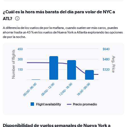
displaying
chart
categories.
¿Cuál es la hora más barata del día para volar de NYC a
Range:
ATL?
12
categories.
A diferencia de los vuelos de por la mañana, cuando suelen ser más caros, puedes
The
ahorrar hasta un 43 % en los vuelos de Nueva York a Atlanta explorando las opciones
chart
de por la noche.
has
1
450
$640
Y
Number of flights
Combination
Chart
axis
Avg. Price
graphic.
chart
300
$480
displaying
with
values.
2
150
$320
Range:
data
series.
0
to
00:00 - 06:00
06:00 - 12:00
12:00 - 18:00
18:00 - 00:00
The
360.
chart
has
1
Flight availability
Precio promedio
End
of
X
interactive
axis
chart
displaying
Disponibilidad de vuelos semanales de Nueva York a
categories.