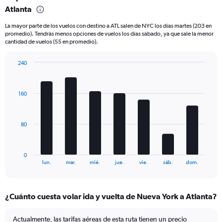
Range:
Atlanta
6
La mayor parte de los vuelos con destino a ATL salen de NYC los días martes (203 en
categories.
promedio). Tendrás menos opciones de vuelos los días sábado, ya que sale la menor
The
cantidad de vuelos (55 en promedio).
chart
has
240
2
Bar
Y
Chart
graphic.
chart
axes
with
displaying
160
7
Avg.
bars.
Price
and
The
80
Number
chart
of
has
flights.
1
0
X
End
lun.
mar.
mié.
jue.
vie.
sáb.
dom.
of
axis
interactive
displaying
chart
categories.
¿Cuánto cuesta volar ida y vuelta de Nueva York a Atlanta?
Range:
7
categories.
Actualmente, las tarifas aéreas de esta ruta tienen un precio