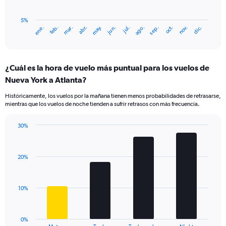
The
chart
has
5%
ene.
abr.
jul.
oct.
mar.
jun.
sep.
dic.
feb.
may.
ago.
nov.
1
End
of
X
interactive
axis
chart
displaying
¿Cuál es la hora de vuelo más puntual para los vuelos de
categories.
Range:
Nueva York a Atlanta?
14
Históricamente, los vuelos por la mañana tienen menos probabilidades de retrasarse,
categories.
mientras que los vuelos de noche tienden a sufrir retrasos con más frecuencia.
The
chart
has
30%
Bar
1
Chart
graphic.
chart
Y
with
axis
20%
4
displaying
bars.
values.
Range:
The
10%
5
chart
to
has
25.
1
0%
End