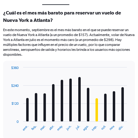
¿Cuál es el mes más barato para reservar un vuelo de
Nueva York a Atlanta?
En este momento, septiembre es el mes más barato en el que se puede reservar un
vuelo de Nueva York a Atlanta (a un promedio de $157). Actualmente, volar de Nueva
York a Atlanta en julio es el momento más caro (a un promedio de $298). Hay
múltiples factores que influyen en el precio de un vuelo, por lo que comparar
aerolíneas, aeropuertos de salida y horarios les brinda a los usuarios más opciones
disponibles.
$360
Bar
Chart
graphic.
chart
with
$240
12
bars.
$120
The
chart
has
0
1
mar.
jun.
sep.
dic.
ene.
abr.
jul.
oct.
feb.
may.
ago.
nov.
X
End
of
axis
interactive