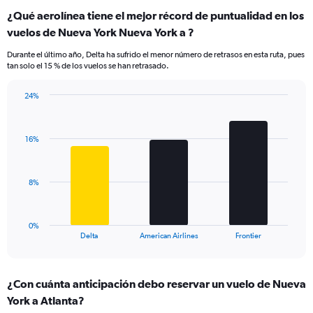
categories.
¿Qué aerolínea tiene el mejor récord de puntualidad en los
Range:
vuelos de Nueva York Nueva York a ?
7
categories.
Durante el último año, Delta ha sufrido el menor número de retrasos en esta ruta, pues
The
tan solo el 15 % de los vuelos se han retrasado.
chart
has
24%
1
Bar
Chart
Y
graphic.
chart
axis
with
displaying
16%
3
values.
bars.
Range:
0
The
8%
to
chart
24.
has
1
0%
X
End
Delta
American Airlines
Frontier
of
axis
interactive
displaying
chart
categories.
¿Con cuánta anticipación debo reservar un vuelo de Nueva
Range:
York a Atlanta?
3