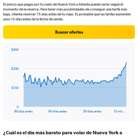
categories.
El precio que pagas por tu vuelo de Nueva York a Atlanta puede variar según el
The
momento de la reserva. Para tener más posibilidades de conseguir una tarifa más
chart
baja, intenta reservar 75 días antes de tu viaje. Es probable que las tarifas aumenten
has
unos 15 días antes de la fecha de salida.
1
Y
Buscar ofertas
axis
displaying
values.
$450
Range:
Chart
Chart
0
graphic.
with
to
91
$300
data
24.
points.
The
$150
chart
has
1
0
X
End
90 días antes
60 días antes
30 días antes
El mis…
of
axis
interactive
displaying
chart
categories.
¿Cuál es el día más barato para volar de Nueva York a
Range: