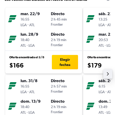
mar. 22/9
Directo
sáb. 22
16:55
2 h 45 min
13:25
-
Frontier
-
LGA
ATL
LGA
ATL
lun. 28/9
Directo
mar. 25
18:40
2 h 19 min
20:53
-
Frontier
-
ATL
LGA
ATL
LGA
Oferta encontrada el 3/8
Oferta encontrada e
Elegir
$166
$179
fechas
lun. 31/8
Directo
sáb. 26
16:55
2 h 57 min
6:15
-
Frontier
-
LGA
ATL
LGA
ATL
dom. 13/9
Directo
dom. 27
18:40
2 h 19 min
13:49
-
Frontier
-
ATL
LGA
ATL
LGA