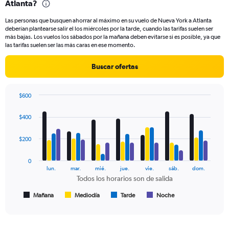
Atlanta?
91
categories.
Las personas que busquen ahorrar al máximo en su vuelo de Nueva York a Atlanta
The
deberían plantearse salir el los miércoles por la tarde, cuando las tarifas suelen ser
chart
más bajas. Los vuelos los sábados por la mañana deben evitarse si es posible, ya que
has
las tarifas suelen ser las más caras en ese momento.
1
Y
Buscar ofertas
axis
displaying
values.
$600
Range:
Bar
Chart
0
graphic.
chart
$400
to
with
450.
4
data
$200
series.
0
The
lun.
mar.
mié.
jue.
vie.
sáb.
dom.
chart
Todos los horarios son de salida
has
1
Mañana
Mediodía
Tarde
Noche
End
of
X
interactive
axis
chart
displaying