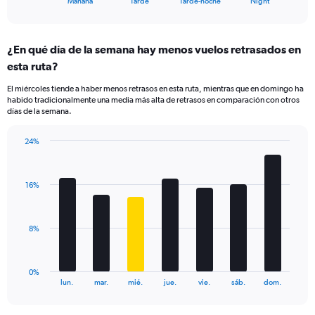
X
Mañana
Tarde
Tarde-noche
Night
of
axis
interactive
displaying
chart
categories.
¿En qué día de la semana hay menos vuelos retrasados en
Range:
esta ruta?
4
categories.
El miércoles tiende a haber menos retrasos en esta ruta, mientras que en domingo ha
The
habido tradicionalmente una media más alta de retrasos en comparación con otros
chart
días de la semana.
has
1
24%
Y
Bar
Chart
axis
graphic.
chart
displaying
with
values.
16%
7
Range:
bars.
0
to
The
8%
30.
chart
has
1
0%
X
End
lun.
mar.
mié.
jue.
vie.
sáb.
dom.
of
axis
interactive
displaying
chart