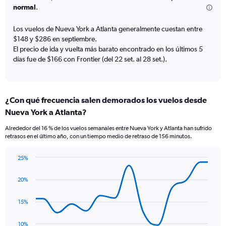
The
normal
.
chart
has
Los vuelos de Nueva York a Atlanta generalmente cuestan entre
1
$148 y $286 en septiembre.
Y
El precio de ida y vuelta más barato encontrado en los últimos 5
axis
días fue de $166 con Frontier (del 22 set. al 28 set.).
displaying
values.
Range:
0
¿Con qué frecuencia salen demorados los vuelos desde
to
240.
Nueva York a Atlanta?
Alrededor del 16 % de los vuelos semanales entre Nueva York y Atlanta han sufrido
retrasos en el último año, con un tiempo medio de retraso de 156 minutos.
25%
Line
Chart
graphic.
chart
20%
with
14
data
15%
points.
10%