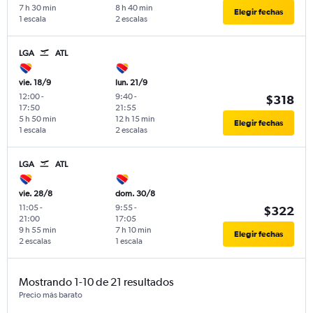
7 h 30 min
8 h 40 min
Elegir fechas
1 escala
2 escalas
LGA
ATL
vie. 18/9
lun. 21/9
12:00
-
9:40
-
$318
17:50
21:55
5 h 50 min
12 h 15 min
Elegir fechas
1 escala
2 escalas
LGA
ATL
vie. 28/8
dom. 30/8
11:05
-
9:55
-
$322
21:00
17:05
9 h 55 min
7 h 10 min
Elegir fechas
2 escalas
1 escala
Mostrando 1-10 de 21 resultados
Precio más barato