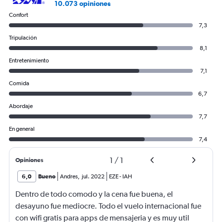
10.073 opiniones
Confort
7,3
Tripulación
8,1
Entretenimiento
7,1
Comida
6,7
Abordaje
7,7
En general
7,4
1
/
1
Opiniones
6,0
Bueno
Andres
,
jul. 2022
EZE
-
IAH
Dentro de todo comodo y la cena fue buena, el
desayuno fue mediocre. Todo el vuelo internacional fue
con wifi gratis para apps de mensajeria y es muy util