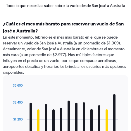
Todo lo que necesitas saber sobre tu vuelo desde San José a Australia
¿Cuál es el mes más barato para reservar un vuelo de San
José a Australia?
En este momento, febrero es el mes más barato en el que se puede
reservar un vuelo de San José a Australia (a un promedio de $1.909).
Actualmente, volar de San José a Australia en diciembre es el momento
más caro (a un promedio de $2.977). Hay múltiples factores que
influyen en el precio de un vuelo, por lo que comparar aerolíneas,
aeropuertos de salida y horarios les brinda a los usuarios más opciones
disponibles.
$3.600
Bar
Chart
graphic.
chart
with
$2.400
12
bars.
$1.200
The
chart