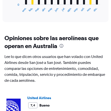
has
0
1
ene.
feb.
mar.
abr.
may.
jun.
jul.
ago.
sep.
oct.
nov.
dic.
X
End
of
axis
interactive
displaying
chart
categories.
Range:
12
Opiniones sobre las aerolíneas que
categories.
The
operan en Australia
chart
has
Lee lo que dicen otros usuarios que han volado con United
1
Y
Airlines desde San José a San José. También puedes
axis
comparar las opciones de entretenimiento, comodidad,
displaying
comida, tripulación, servicio y procedimiento de embarque
values.
de cada aerolínea.
Range:
0
to
3600.
United Airlines
Bueno
7,4