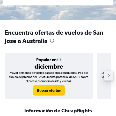
Encuentra ofertas de vuelos de San
José a Australia
Popular en
diciembre
Mayor demanda de vuelos basada en las búsquedas. Posible
Los precio
subida de precios del 17% (aumento potencial de $487 sobre
de precios
el precio promedio de ida y vuelta).
Buscar ofertas
Información de Cheapflights