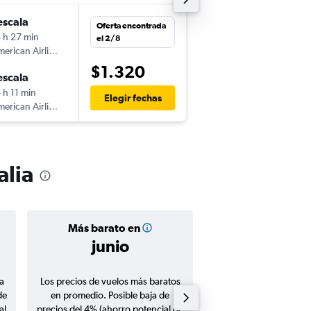
escala
jue. 12/11
Oferta encontrada
 h 27 min
6:28
el 2/8
erican Airlines
-
SJU
SYD
$1.320
escala
vie. 27/11
 h 11 min
14:05
Elegir fechas
erican Airlines
-
SYD
SJU
alia
Más barato en
Precio prom
junio
$1.38
a
Los precios de vuelos más baratos
Promedio de vuelos de 
de
en promedio. Posible baja de
en agosto 20
al
precios del 4% (ahorro potencial de