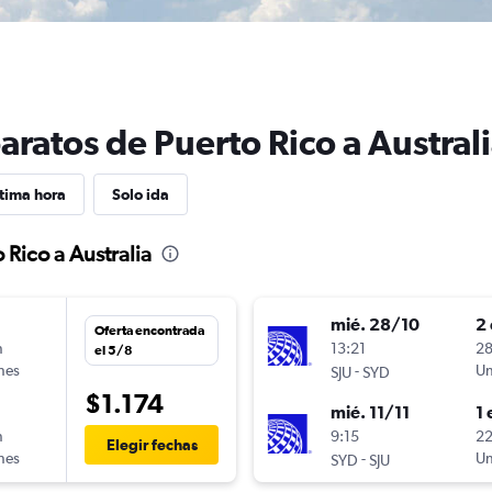
aratos de Puerto Rico a Austral
tima hora
Solo ida
 Rico a Australia
mié. 28/10
2 
Oferta encontrada
n
13:21
28
el 5/8
ines
-
Un
SJU
SYD
$1.174
mié. 11/11
1 
n
9:15
22
Elegir fechas
ines
-
Un
SYD
SJU