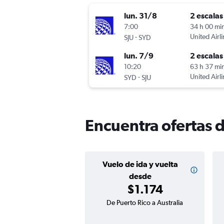
lun. 31/8
2 escalas
7:00
34 h 00 mi
-
United Airl
SJU
SYD
lun. 7/9
2 escalas
10:20
63 h 37 mi
-
United Airl
SYD
SJU
Encuentra ofertas d
Vuelo de ida y vuelta
desde
$1.174
De Puerto Rico a Australia