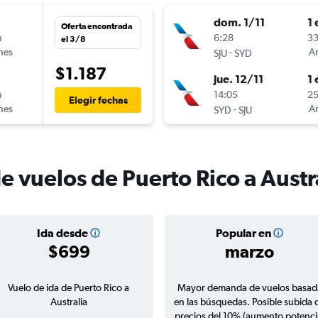
dom. 1/11
1 
Oferta encontrada
n
6:28
33
el 3/8
ines
-
Am
SJU
SYD
$1.187
jue. 12/11
1 
n
14:05
25
Elegir fechas
ines
-
Am
SYD
SJU
e vuelos de Puerto Rico a Austr
Ida desde
Popular en
$699
marzo
Vuelo de ida de Puerto Rico a
Mayor demanda de vuelos basad
Australia
en las búsquedas. Posible subida 
precios del 10% (aumento potenci