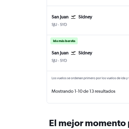
San Juan
Sídney
San Juan Internacional Luis Muñoz Marín
Sídney Kingsford Smith
SJU
-
SYD
Ida más barata
San Juan
Sídney
San Juan Internacional Luis Muñoz Marín
Sídney Kingsford Smith
SJU
-
SYD
Los vuelos se ordenan primero por los vuelos de ida y
Mostrando 1-10 de 13 resultados
El mejor momento p