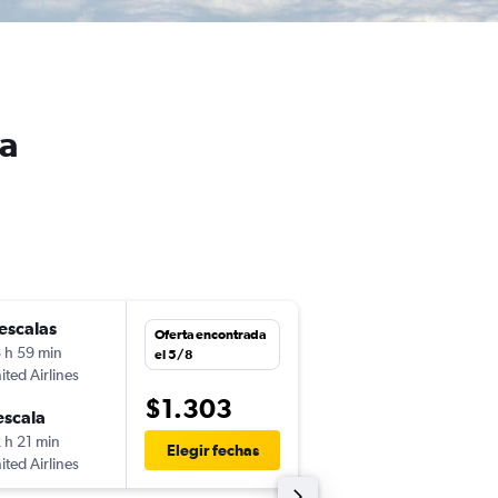
ia
escalas
dom. 1/11
Oferta encontrada
 h 59 min
8:25
el 5/8
ited Airlines
-
SJU
SYD
$1.303
escala
jue. 12/11
 h 21 min
9:20
Elegir fechas
ited Airlines
-
SYD
SJU