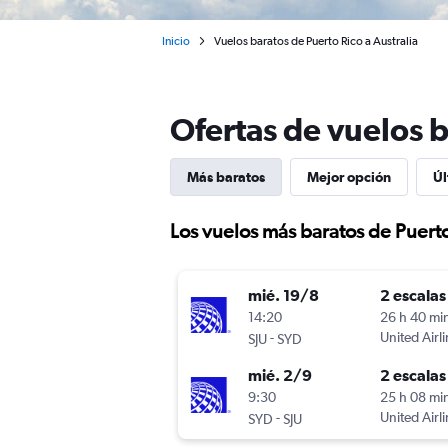
Inicio
Vuelos baratos de Puerto Rico a Australia
Ofertas de vuelos b
Más baratos
Mejor opción
Úl
Los vuelos más baratos de Puerto
mié. 19/8
2 escalas
14:20
26 h 40 mi
-
United Airl
SJU
SYD
mié. 2/9
2 escalas
9:30
25 h 08 mi
-
United Airl
SYD
SJU