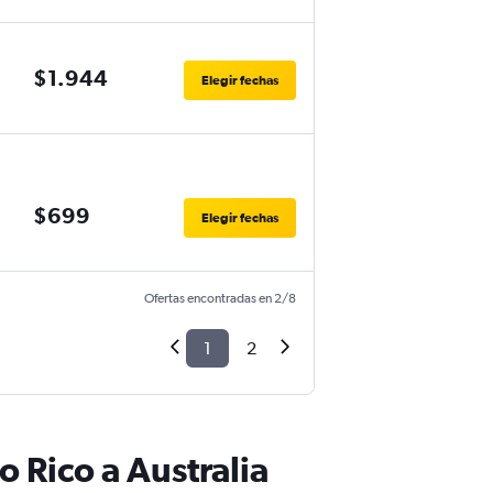
$1.944
Elegir fechas
$699
Elegir fechas
Ofertas encontradas en 2/8
1
2
 Rico a Australia