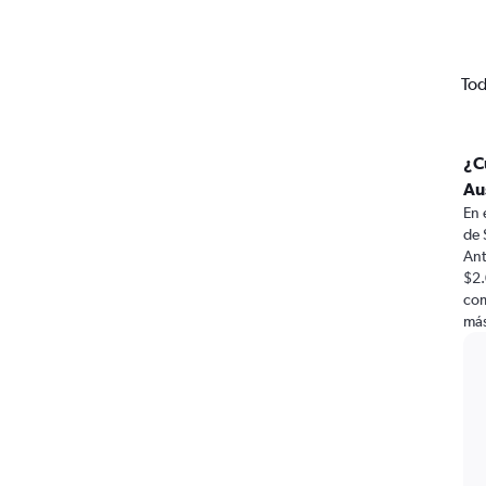
Tod
¿C
Au
En 
de 
Ant
$2.
com
más