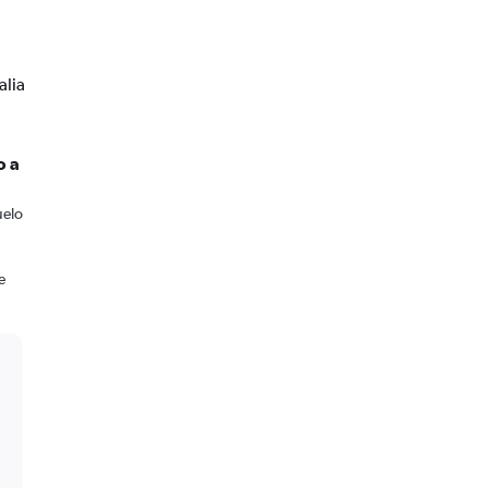
alia
o a
uelo
e