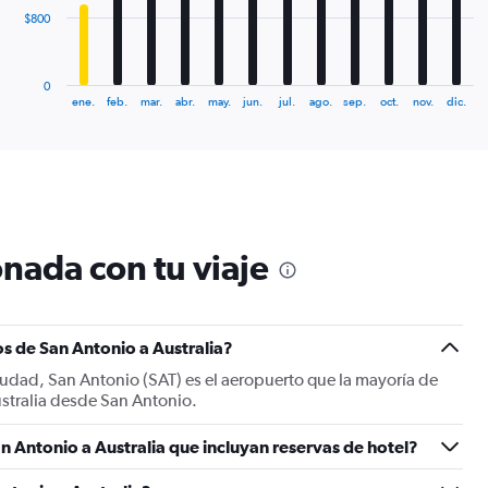
The
$800
chart
has
1
0
X
End
ene.
feb.
mar.
abr.
may.
jun.
jul.
ago.
sep.
oct.
nov.
dic.
of
axis
interactive
displaying
chart
categories.
Range:
12
categories.
The
nada con tu viaje
chart
has
1
Y
s de San Antonio a Australia?
axis
displaying
ciudad, San Antonio (SAT) es el aeropuerto que la mayoría de
values.
ustralia desde San Antonio.
Range:
0
n Antonio a Australia que incluyan reservas de hotel?
to
2400.