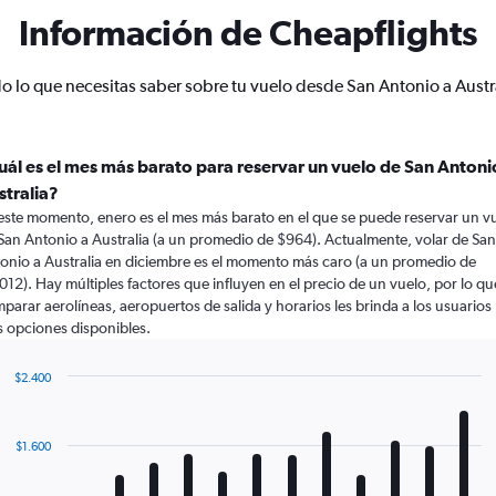
Información de Cheapflights
o lo que necesitas saber sobre tu vuelo desde San Antonio a Austr
uál es el mes más barato para reservar un vuelo de San Antoni
stralia?
este momento, enero es el mes más barato en el que se puede reservar un v
San Antonio a Australia (a un promedio de $964). Actualmente, volar de San
onio a Australia en diciembre es el momento más caro (a un promedio de
012). Hay múltiples factores que influyen en el precio de un vuelo, por lo qu
parar aerolíneas, aeropuertos de salida y horarios les brinda a los usuarios
 opciones disponibles.
$2.400
Bar
Chart
graphic.
chart
with
$1.600
12
bars.