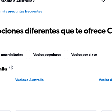
ntonio a Australia?
 más preguntas frecuentes
ciones diferentes que te ofrece 
 más visitadas
Vuelos populares
Vuelos por clase
alia
Vuelos a Australia
Vuelos 