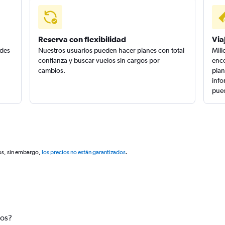
Reserva con flexibilidad
Via
edes
Nuestros usuarios pueden hacer planes con total
Mill
confianza y buscar vuelos sin cargos por
enco
cambios.
plan
info
pued
os, sin embargo,
los precios no están garantizados
.
tos?