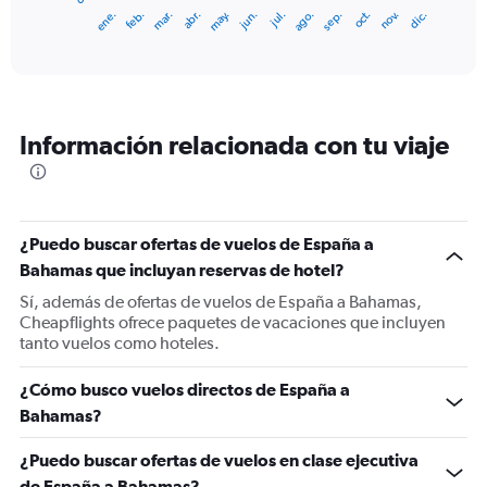
1
ene.
feb.
mar.
abr.
may.
jun.
jul.
ago.
sep.
oct.
nov.
dic.
X
End
of
axis
interactive
displaying
chart
categories.
Range:
12
Información relacionada con tu viaje
categories.
The
chart
has
1
¿Puedo buscar ofertas de vuelos de España a
Y
Bahamas que incluyan reservas de hotel?
axis
displaying
Sí, además de ofertas de vuelos de España a Bahamas,
values.
Cheapflights ofrece paquetes de vacaciones que incluyen
Range:
tanto vuelos como hoteles.
0
to
¿Cómo busco vuelos directos de España a
1800.
Bahamas?
¿Puedo buscar ofertas de vuelos en clase ejecutiva
de España a Bahamas?