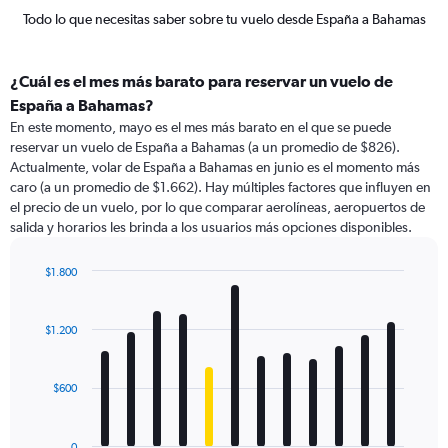
Todo lo que necesitas saber sobre tu vuelo desde España a Bahamas
¿Cuál es el mes más barato para reservar un vuelo de
España a Bahamas?
En este momento, mayo es el mes más barato en el que se puede
reservar un vuelo de España a Bahamas (a un promedio de $826).
Actualmente, volar de España a Bahamas en junio es el momento más
caro (a un promedio de $1.662). Hay múltiples factores que influyen en
el precio de un vuelo, por lo que comparar aerolíneas, aeropuertos de
salida y horarios les brinda a los usuarios más opciones disponibles.
$1.800
Bar
Chart
graphic.
chart
with
$1.200
12
bars.
$600
The
chart
has
0