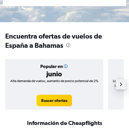
Encuentra ofertas de vuelos de
España a Bahamas
Popular en
junio
Alta demanda de vuelos, aumento de precio potencial de 2%
Los precio
de precios
Buscar ofertas
Información de Cheapflights