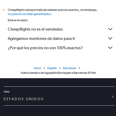
Cheapflights siempre trata de obtener precios exactos, sin embargo,
*
los precios no están garantizados
.
Esta es la razón:
Cheapflights no es el vendedor.
Agregamos montones de datos para ti
¿Por qué los precios no son 100% exactos?
Inicio
España
Barcelona
Vuelos baratos de Aguadilla Borinquen a Barcelona-El Prat
Web
ESTADOS UNIDOS