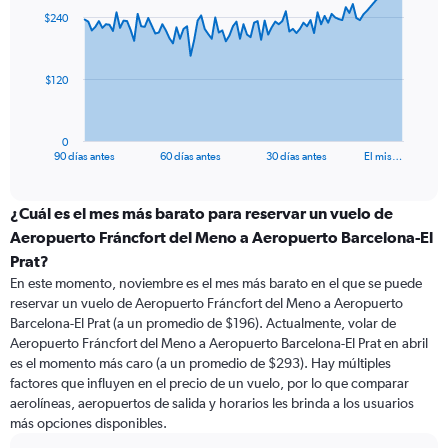
91
$240
data
points.
The
$120
chart
has
1
0
X
End
90 días antes
60 días antes
30 días antes
El mis…
of
axis
interactive
displaying
chart
categories.
¿Cuál es el mes más barato para reservar un vuelo de
Range:
Aeropuerto Fráncfort del Meno a Aeropuerto Barcelona-El
91
Prat?
categories.
En este momento, noviembre es el mes más barato en el que se puede
The
reservar un vuelo de Aeropuerto Fráncfort del Meno a Aeropuerto
chart
Barcelona-El Prat (a un promedio de $196). Actualmente, volar de
has
Aeropuerto Fráncfort del Meno a Aeropuerto Barcelona-El Prat en abril
1
Y
es el momento más caro (a un promedio de $293). Hay múltiples
axis
factores que influyen en el precio de un vuelo, por lo que comparar
displaying
aerolíneas, aeropuertos de salida y horarios les brinda a los usuarios
values.
más opciones disponibles.
Range: