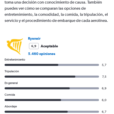
toma una decisión con conocimiento de causa. También
displaying
puedes ver cómo se comparan las opciones de
Avg.
Price
entretenimiento, la comodidad, la comida, la tripulación, el
and
servicio y el procedimiento de embarque de cada aerolínea.
Number
of
flights.
Ryanair
Aceptable
6,9
5.460 opiniones
Entretenimiento
5,7
Tripulación
7,5
En general
6,9
Comida
6,0
Abordaje
6,7