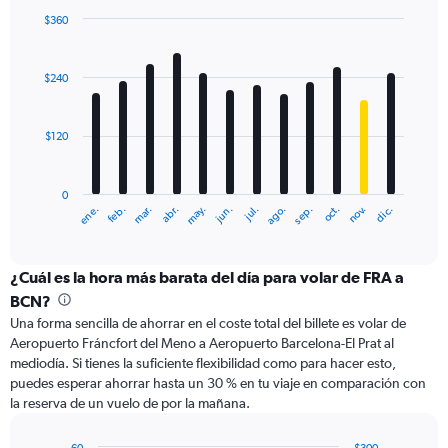
0
$360
to
Bar
Chart
360.
graphic.
chart
with
$240
12
bars.
$120
The
chart
has
0
1
ene.
feb.
mar.
abr.
may.
jun.
jul.
ago.
sep.
oct.
nov.
dic.
X
End
of
axis
interactive
displaying
chart
categories.
¿Cuál es la hora más barata del día para volar de FRA a
Range:
BCN?
12
Una forma sencilla de ahorrar en el coste total del billete es volar de
categories.
Aeropuerto Fráncfort del Meno a Aeropuerto Barcelona-El Prat al
The
mediodía. Si tienes la suficiente flexibilidad como para hacer esto,
chart
puedes esperar ahorrar hasta un 30 % en tu viaje en comparación con
has
la reserva de un vuelo de por la mañana.
1
Y
axis