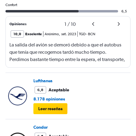
Confort
6,5
1
/
10
Opiniones
10,0
Excelente
Anónimo
,
set. 2023
TGD
-
BCN
La salida del avión se demoró debido a que el autobus
que tenía que recogernos tardó mucho tiempo.
Perdimos bastante tiempo entre la espera, el transporte,
etc Los asientos, como siempre, podrían ser mejorables.
Por lo demás, todo perfecto. El personal muy amable y el
vuelo muy bien.
Lufthansa
Aceptable
6,8
8.178 opiniones
Leer reseñas
Condor