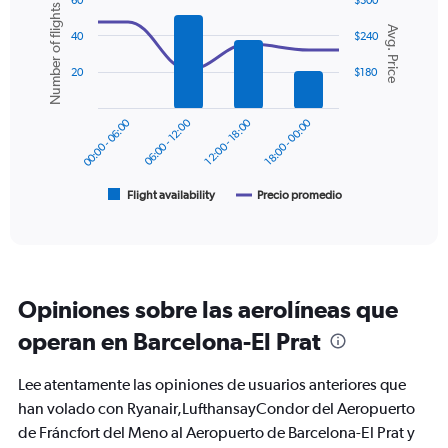
60
$300
Number of flights
displaying
Combination
Chart
Avg. Price
graphic.
chart
values.
40
$240
with
Range:
2
0
20
$180
data
to
series.
360.
00:00 - 06:00
06:00 - 12:00
12:00 - 18:00
18:00 - 00:00
The
chart
has
1
Flight availability
Precio promedio
End
of
X
interactive
axis
chart
displaying
categories.
Range:
Opiniones sobre las aerolíneas que
6
categories.
operan en Barcelona-El Prat
The
chart
Lee atentamente las opiniones de usuarios anteriores que
has
2
han volado con Ryanair,LufthansayCondor del Aeropuerto
Y
de Fráncfort del Meno al Aeropuerto de Barcelona-El Prat y
axes