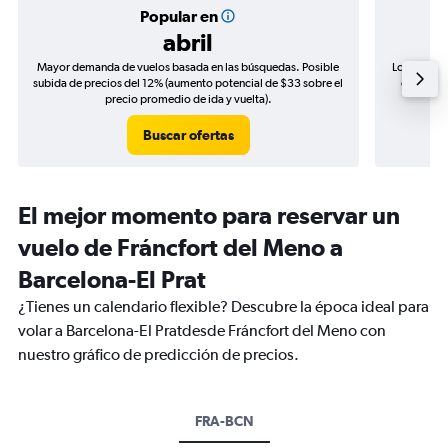
Popular en
abril
Mayor demanda de vuelos basada en las búsquedas. Posible
Los precio
subida de precios del 12% (aumento potencial de $33 sobre el
de precio
precio promedio de ida y vuelta).
Buscar ofertas
El mejor momento para reservar un
vuelo de Fráncfort del Meno a
Barcelona-El Prat
¿Tienes un calendario flexible? Descubre la época ideal para
volar a Barcelona-El Pratdesde Fráncfort del Meno con
nuestro gráfico de predicción de precios.
FRA-BCN