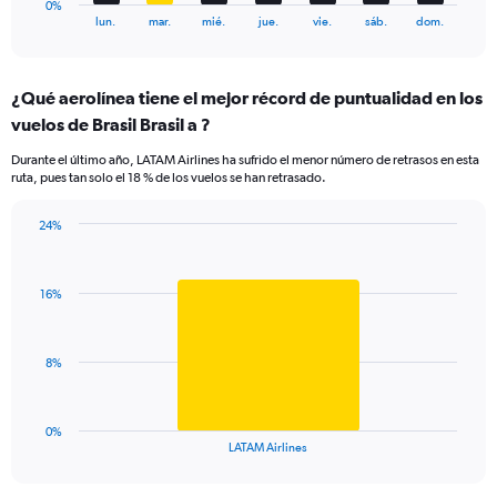
0%
X
End
lun.
mar.
mié.
jue.
vie.
sáb.
dom.
of
axis
interactive
displaying
chart
categories.
¿Qué aerolínea tiene el mejor récord de puntualidad en los
Range:
vuelos de Brasil Brasil a ?
7
categories.
Durante el último año, LATAM Airlines ha sufrido el menor número de retrasos en esta
The
ruta, pues tan solo el 18 % de los vuelos se han retrasado.
chart
has
24%
1
Bar
Chart
Y
graphic.
chart
axis
with
displaying
16%
1
values.
bar.
Range:
0
The
8%
to
chart
30.
has
1
0%
X
End
LATAM Airlines
of
axis
interactive
displaying
chart