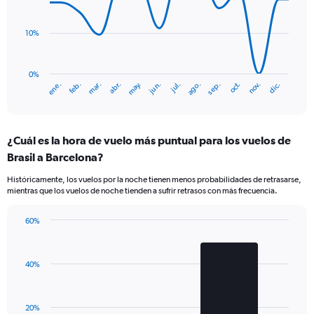
Number
data
of
points.
flights.
10%
Range:
The
0
chart
to
has
0%
ene.
abr.
jul.
oct.
mar.
jun.
sep.
dic.
feb.
may.
ago.
nov.
15.
1
End
of
X
interactive
axis
chart
displaying
¿Cuál es la hora de vuelo más puntual para los vuelos de
categories.
Range:
Brasil a Barcelona?
14
Históricamente, los vuelos por la noche tienen menos probabilidades de retrasarse,
categories.
mientras que los vuelos de noche tienden a sufrir retrasos con más frecuencia.
The
chart
has
60%
Bar
1
Chart
graphic.
chart
Y
with
axis
40%
2
displaying
bars.
values.
Range:
The
20%