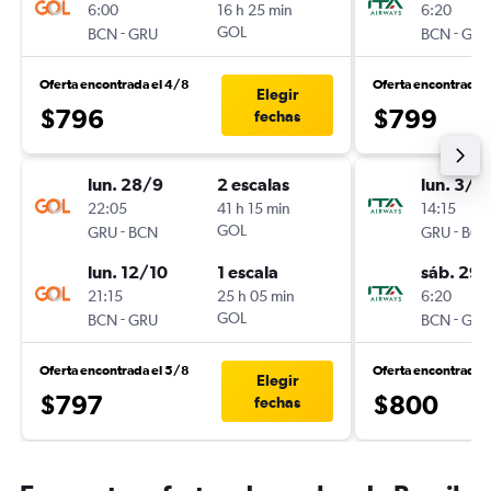
6:00
16 h 25 min
6:20
-
GOL
-
BCN
GRU
BCN
GRU
Oferta encontrada el 4/8
Oferta encontrada 
Elegir
$796
$799
fechas
lun. 28/9
2 escalas
lun. 3/8
22:05
41 h 15 min
14:15
-
GOL
-
GRU
BCN
GRU
BCN
lun. 12/10
1 escala
sáb. 29
21:15
25 h 05 min
6:20
-
GOL
-
BCN
GRU
BCN
GRU
Oferta encontrada el 5/8
Oferta encontrada e
Elegir
$797
$800
fechas