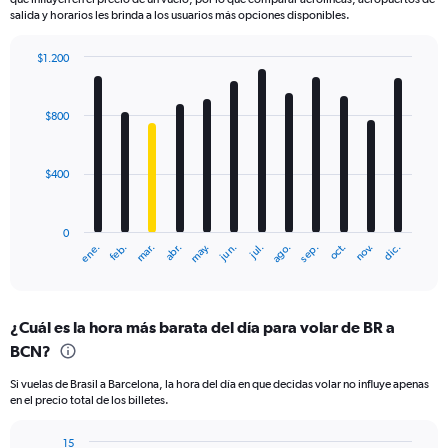
salida y horarios les brinda a los usuarios más opciones disponibles.
$1.200
Bar
Chart
graphic.
chart
with
$800
12
bars.
$400
The
chart
has
0
1
mar.
jun.
sep.
dic.
ene.
abr.
jul.
oct.
feb.
may.
ago.
nov.
X
End
of
axis
interactive
displaying
chart
categories.
¿Cuál es la hora más barata del día para volar de BR a
Range:
BCN?
12
categories.
Si vuelas de Brasil a Barcelona, la hora del día en que decidas volar no influye apenas
The
en el precio total de los billetes.
chart
has
15
1