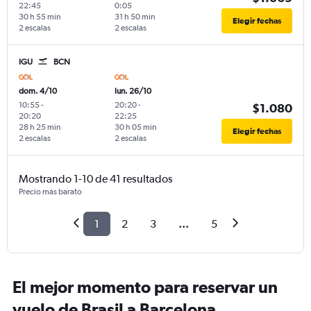
22:45
0:05
30 h 55 min
31 h 50 min
Elegir fechas
2 escalas
2 escalas
IGU
BCN
dom. 4/10
lun. 26/10
10:55
-
20:20
-
$1.080
20:20
22:25
28 h 25 min
30 h 05 min
Elegir fechas
2 escalas
2 escalas
Mostrando 1-10 de 41 resultados
Precio más barato
1
2
3
...
5
El mejor momento para reservar un
vuelo de Brasil a Barcelona