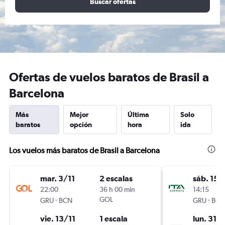
Buscar ofertas
Ofertas de vuelos baratos de Brasil a
Barcelona
Más
Mejor
Última
Solo
baratos
opción
hora
ida
Los vuelos más baratos de Brasil a Barcelona
mar. 3/11
2 escalas
sáb. 15/
22:00
36 h 00 min
14:15
-
GOL
-
GRU
BCN
GRU
BCN
vie. 13/11
1 escala
lun. 31/