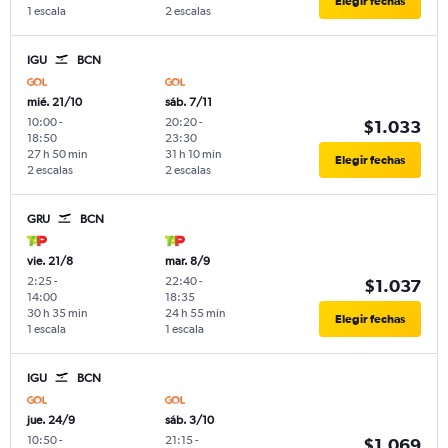
Elegir fechas
1 escala
2 escalas
IGU
BCN
mié. 21/10
sáb. 7/11
10:00
-
20:20
-
$1.033
18:50
23:30
27 h 50 min
31 h 10 min
Elegir fechas
2 escalas
2 escalas
GRU
BCN
vie. 21/8
mar. 8/9
2:25
-
22:40
-
$1.037
14:00
18:35
30 h 35 min
24 h 55 min
Elegir fechas
1 escala
1 escala
IGU
BCN
jue. 24/9
sáb. 3/10
10:50
-
21:15
-
$1.069