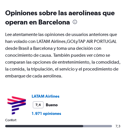
displaying
categories.
Range:
Opiniones sobre las aerolíneas que
91
operan en Barcelona
categories.
The
chart
Lee atentamente las opiniones de usuarios anteriores que
has
han volado con LATAM Airlines,GOLyTAP AIR PORTUGAL
1
desde Brasil a Barcelona y toma una decisión con
Y
axis
conocimiento de causa. También puedes ver cómo se
displaying
comparan las opciones de entretenimiento, la comodidad,
values.
la comida, la tripulación, el servicio y el procedimiento de
Range:
embarque de cada aerolínea.
0
to
1500.
LATAM Airlines
Bueno
7,4
1.971 opiniones
Confort
7,3