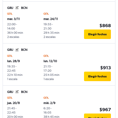
GRU
BCN
mar. 3/11
mar. 24/11
22:00
-
19:55
-
$868
14:00
21:30
36 h 00 min
29 h 35 min
Elegir fechas
2 escalas
2 escalas
GRU
BCN
lun. 28/9
lun. 12/10
19:35
-
21:15
-
$913
22:45
17:20
22 h 10 min
25 h 05 min
Elegir fechas
1 escala
1 escala
GRU
BCN
jue. 20/8
mié. 2/9
21:45
-
6:20
-
$967
22:45
16:05
20 h 00 min
38 h 45 min