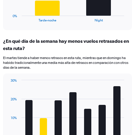
0
chart
to
has
30.
1
0%
X
End
Tarde-noche
Night
of
axis
interactive
displaying
chart
categories.
¿En qué día de la semana hay menos vuelos retrasados en
Range:
esta ruta?
2
categories.
El martes tiende a haber menos retrasos en esta ruta, mientras que en domingo ha
The
habido tradicionalmente una media más alta de retrasos en comparación con otros
chart
días de la semana.
has
1
30%
Y
Bar
Chart
axis
graphic.
chart
displaying
with
values.
20%
7
Range:
bars.
0
to
The
10%
60.
chart
has
1