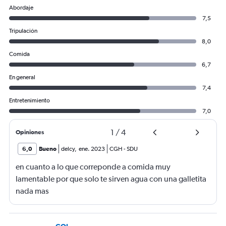
Abordaje
7,5
Tripulación
8,0
Comida
6,7
En general
7,4
Entretenimiento
7,0
1
/
4
Opiniones
6,0
Bueno
delcy
,
ene. 2023
CGH
-
SDU
en cuanto a lo que correponde a comida muy
lamentable por que solo te sirven agua con una galletita
nada mas