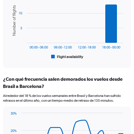
Bar
Y
Chart
Number of flights
graphic.
chart
axis
10
with
displaying
6
values.
bars.
Range:
5
0
The
to
chart
1200.
has
00:00 - 06:00
06:00 - 12:00
12:00 - 18:00
18:00 - 00:00
1
Flight availability
X
End
of
axis
interactive
displaying
chart
categories.
¿Con qué frecuencia salen demorados los vuelos desde
Range:
Brasil a Barcelona?
6
categories.
Alrededor del 18 % de los vuelos semanales entre Brasil y Barcelona han sufrido
The
retrasos en el último año, con un tiempo medio de retraso de 135 minutos.
chart
has
30%
1
Line
Chart
Y
graphic.
chart
axis
with
20%
displaying
14