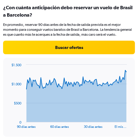
categories.
¿Con cuánta anticipación debo reservar un vuelo de Brasil
Range:
a Barcelona?
1
categories.
En promedio, reservar 90 días antes de la fecha de salida prevista es el mejor
The
momento para conseguir vuelos baratos de Brasil a Barcelona. La tendencia general
chart
es que cuanto más te acerques a la fecha de salida, más caro será el vuelo.
has
1
Buscar ofertas
Y
axis
displaying
$1.500
values.
Chart
Chart
Range:
graphic.
with
0
91
$1.000
to
data
points.
24.
The
$500
chart
has
1
0
X
End
90 días antes
60 días antes
30 días antes
El mis…
of
axis
interactive
chart