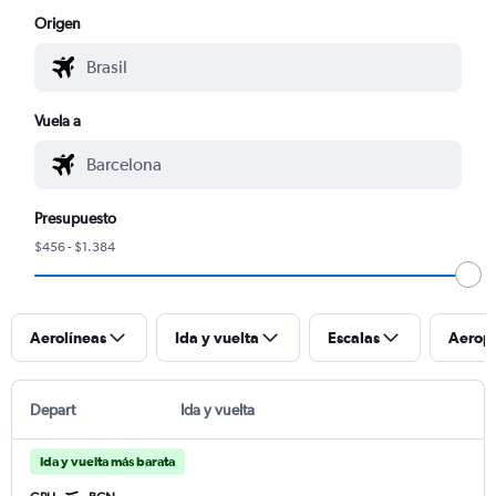
Origen
Vuela a
Presupuesto
$456 - $1.384
Aerolíneas
Ida y vuelta
Escalas
Aerop
Depart
Ida y vuelta
Ida y vuelta más barata