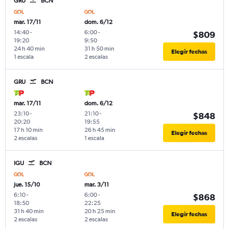
GRU
BCN
mar. 17/11
dom. 6/12
14:40
-
6:00
-
$809
19:20
9:50
24 h 40 min
31 h 50 min
Elegir fechas
1 escala
2 escalas
GRU
BCN
mar. 17/11
dom. 6/12
23:10
-
21:10
-
$848
20:20
19:55
17 h 10 min
26 h 45 min
Elegir fechas
2 escalas
1 escala
IGU
BCN
jue. 15/10
mar. 3/11
6:10
-
6:00
-
$868
18:50
22:25
31 h 40 min
20 h 25 min
Elegir fechas
2 escalas
2 escalas