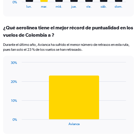
1
0%
X
End
lun.
mar.
mié.
jue.
vie.
sáb.
dom.
of
axis
interactive
displaying
chart
categories.
¿Qué aerolínea tiene el mejor récord de puntualidad en los
Range:
vuelos de Colombia a ?
7
categories.
Durante el último año, Avianca ha sufrido el menor número de retrasos en esta ruta,
The
pues tan solo el 23 % de los vuelos se han retrasado.
chart
has
30%
1
Bar
Chart
Y
graphic.
chart
axis
with
displaying
20%
1
values.
bar.
Range:
0
The
10%
to
chart
30.
has
1
0%
X
End
Avianca
of
axis
interactive
displaying
chart