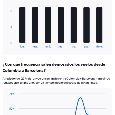
Chart
axis
graphic.
chart
displaying
with
Number
8
7
of
bars.
flights.
Range:
The
4
0
chart
to
has
45.
1
0
X
End
lun.
mar.
mié.
jue.
vie.
sáb.
dom.
of
axis
interactive
displaying
chart
categories.
¿Con qué frecuencia salen demorados los vuelos desde
Range:
Colombia a Barcelona?
7
categories.
Alrededor del 23 % de los vuelos semanales entre Colombia y Barcelona han sufrido
The
retrasos en el último año, con un tiempo medio de retraso de 154 minutos.
chart
has
75%
1
Line
Chart
Y
graphic.
chart
axis
with
50%
displaying
14
values.
data