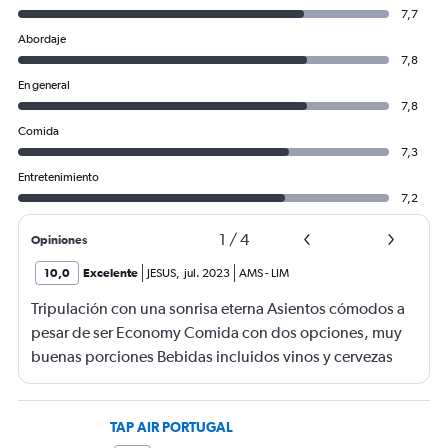
7,7
Abordaje
7,8
En general
7,8
Comida
7,3
Entretenimiento
7,2
1
/
4
Opiniones
10,0
Excelente
JESUS
,
jul. 2023
AMS
-
LIM
Tripulación con una sonrisa eterna Asientos cómodos a
pesar de ser Economy Comida con dos opciones, muy
buenas porciones Bebidas incluidos vinos y cervezas
vuelo muy tranquilo Información oportuna durante todo
el vuelo sobre el clima, turbulencias y vuelos de
transferencia en el aeropuerto Jorge Chavez de Lima-Peru
TAP AIR PORTUGAL