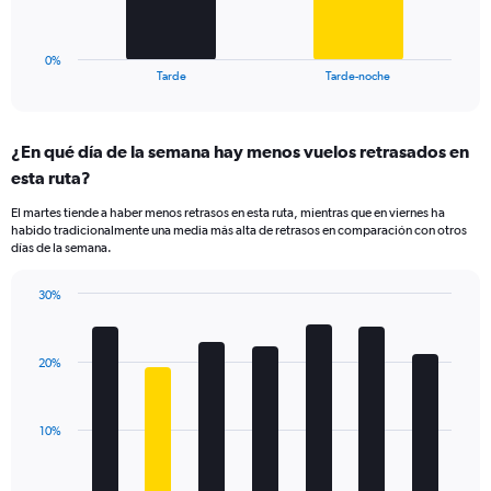
to
chart
75.
has
1
0%
X
End
Tarde
Tarde-noche
of
axis
interactive
displaying
chart
categories.
¿En qué día de la semana hay menos vuelos retrasados en
Range:
esta ruta?
2
categories.
El martes tiende a haber menos retrasos en esta ruta, mientras que en viernes ha
The
habido tradicionalmente una media más alta de retrasos en comparación con otros
chart
días de la semana.
has
1
30%
Y
Bar
Chart
axis
graphic.
chart
displaying
with
values.
20%
7
Range:
bars.
0
to
The
10%
30.
chart
has