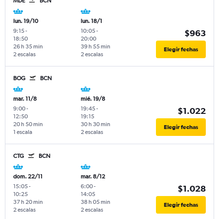
MDE
BCN
lun. 19/10
lun. 18/1
9:15
-
10:05
-
$963
18:50
20:00
26 h 35 min
39 h 55 min
Elegir fechas
2 escalas
2 escalas
BOG
BCN
mar. 11/8
mié. 19/8
9:00
-
19:45
-
$1.022
12:50
19:15
20 h 50 min
30 h 30 min
Elegir fechas
1 escala
2 escalas
CTG
BCN
dom. 22/11
mar. 8/12
15:05
-
6:00
-
$1.028
10:25
14:05
37 h 20 min
38 h 05 min
Elegir fechas
2 escalas
2 escalas