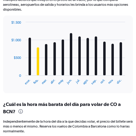
aerolíneas, aeropuertos de salida y horarios les brinda a los usuarios más opciones
disponibles.
$1.500
Bar
Chart
graphic.
chart
with
$1.000
12
bars.
$500
The
chart
has
0
1
mar.
jun.
sep.
dic.
ene.
abr.
jul.
oct.
feb.
may.
ago.
nov.
X
End
of
axis
interactive
displaying
chart
categories.
¿Cuál es la hora más barata del día para volar de CO a
Range:
BCN?
12
categories.
Independientemente de la hora del día a la que decidas volar, el precio del billete será
The
más o menos el mismo. Reserva los vuelos de Colombia a Barcelona como lo harías
chart
normalmente.
has