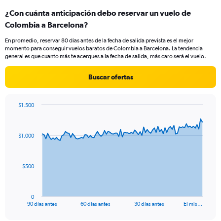
categories.
¿Con cuánta anticipación debo reservar un vuelo de
Range:
Colombia a Barcelona?
1
categories.
En promedio, reservar 80 días antes de la fecha de salida prevista es el mejor
The
momento para conseguir vuelos baratos de Colombia a Barcelona. La tendencia
chart
general es que cuanto más te acerques a la fecha de salida, más caro será el vuelo.
has
1
Buscar ofertas
Y
axis
displaying
$1.500
values.
Chart
Chart
Range:
graphic.
with
0
91
$1.000
to
data
points.
30.
The
$500
chart
has
1
0
X
End
90 días antes
60 días antes
30 días antes
El mis…
of
axis
interactive