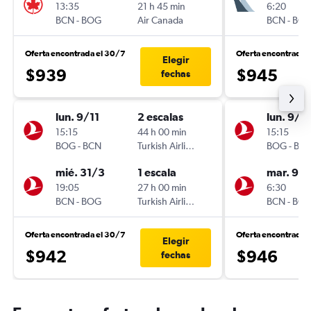
13:35
21 h 45 min
6:20
BCN
-
BOG
Air Canada
BCN
-
BO
Oferta encontrada el 30/7
Oferta encontrada 
Elegir
$939
$945
fechas
lun. 9/11
2 escalas
lun. 9/11
15:15
44 h 00 min
15:15
BOG
-
BCN
Turkish Airlines
BOG
-
BC
mié. 31/3
1 escala
mar. 9/
19:05
27 h 00 min
6:30
BCN
-
BOG
Turkish Airlines
BCN
-
BO
Oferta encontrada el 30/7
Oferta encontrada e
Elegir
$942
$946
fechas