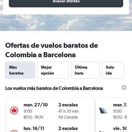
Buscar ofertas
Ofertas de vuelos baratos de
Colombia a Barcelona
Más
Mejor
Última
Solo
baratos
opción
hora
ida
Los vuelos más baratos de Colombia a Barcelona
mar. 27/10
2 escalas
mar. 13/
9:00
41 h 35 min
9:00
BOG
-
BCN
Air Canada
BOG
-
BC
lun. 16/11
2 escalas
vie. 30/