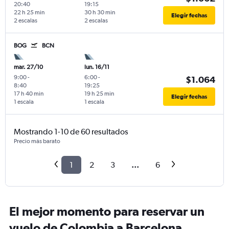
20:40
19:15
22 h 25 min
30 h 30 min
Elegir fechas
2 escalas
2 escalas
BOG
BCN
mar. 27/10
lun. 16/11
9:00
-
6:00
-
$1.064
8:40
19:25
17 h 40 min
19 h 25 min
Elegir fechas
1 escala
1 escala
Mostrando 1-10 de 60 resultados
Precio más barato
1
2
3
...
6
El mejor momento para reservar un
vuelo de Colombia a Barcelona