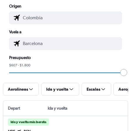
Origen
Vuela a
Presupuesto
$607 - $1.800
Aerolíneas
Ida y vuelta
Escalas
Aerop
Depart
Ida y vuelta
Ida y vuelta más barata