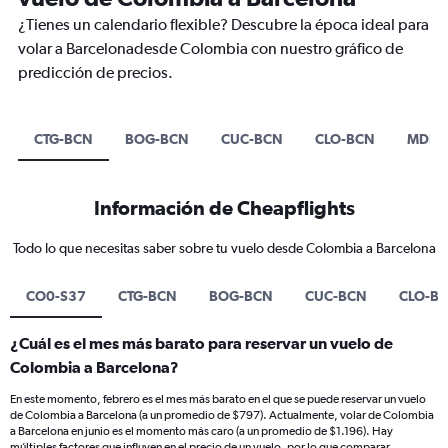
¿Tienes un calendario flexible? Descubre la época ideal para
volar a Barcelonadesde Colombia con nuestro gráfico de
predicción de precios.
CTG-BCN
BOG-BCN
CUC-BCN
CLO-BCN
MDE-
Información de Cheapflights
Todo lo que necesitas saber sobre tu vuelo desde Colombia a Barcelona
CO0-S37
CTG-BCN
BOG-BCN
CUC-BCN
CLO-B
¿Cuál es el mes más barato para reservar un vuelo de
Colombia a Barcelona?
En este momento, febrero es el mes más barato en el que se puede reservar un vuelo
de Colombia a Barcelona (a un promedio de $797). Actualmente, volar de Colombia
a Barcelona en junio es el momento más caro (a un promedio de $1.196). Hay
múltiples factores que influyen en el precio de un vuelo, por lo que comparar