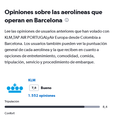
displaying
chart
categories.
Range:
Opiniones sobre las aerolíneas que
91
operan en Barcelona
categories.
The
chart
Lee las opiniones de usuarios anteriores que han volado con
has
KLM,TAP AIR PORTUGALyAir Europa desde Colombia a
1
Barcelona. Los usuarios también pueden ver la puntuación
Y
axis
general de cada aerolínea y la que reciben en cuanto a
displaying
opciones de entretenimiento, comodidad, comida,
values.
tripulación, servicio y procedimiento de embarque.
Range:
0
to
1500.
KLM
Bueno
7,8
1.552 opiniones
Tripulación
8,4
Confort