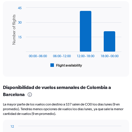
1
45
Y
Bar
Chart
axis
Number of flights
graphic.
chart
displaying
30
with
values.
6
Range:
bars.
0
15
to
The
1500.
chart
has
00:00 - 06:00
06:00 - 12:00
12:00 - 18:00
18:00 - 00:00
1
Flight availability
X
End
of
axis
interactive
displaying
chart
categories.
Disponibilidad de vuelos semanales de Colombia a
Range:
Barcelona
6
categories.
La mayor parte de los vuelos con destino a S37 salen de CO0 los días lunes (9 en
The
promedio). Tendrás menos opciones de vuelos los días lunes, ya que sale la menor
chart
cantidad de vuelos (9 en promedio).
has
1
12
Y
Bar