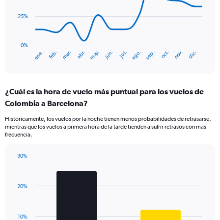
Range:
points.
0
25%
to
The
12.
chart
has
0%
mar.
jun.
sep.
dic.
ene.
abr.
jul.
oct.
feb.
may.
ago.
nov.
1
End
of
X
interactive
axis
chart
displaying
¿Cuál es la hora de vuelo más puntual para los vuelos de
categories.
Range:
Colombia a Barcelona?
14
Históricamente, los vuelos por la noche tienen menos probabilidades de retrasarse,
categories.
mientras que los vuelos a primera hora de la tarde tienden a sufrir retrasos con más
The
frecuencia.
chart
has
30%
1
Bar
Chart
Y
graphic.
chart
axis
with
displaying
20%
2
values.
bars.
Range:
0
The
10%