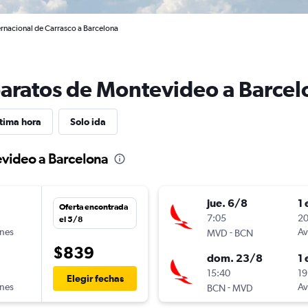
rnacional de Carrasco a Barcelona
baratos de Montevideo a Barcel
tima hora
Solo ida
evideo a Barcelona
jue. 6/8
1 
Oferta encontrada
n
7:05
20
el 5/8
ines
-
Av
MVD
BCN
$839
dom. 23/8
1 
n
15:40
19
Elegir fechas
ines
-
Av
BCN
MVD