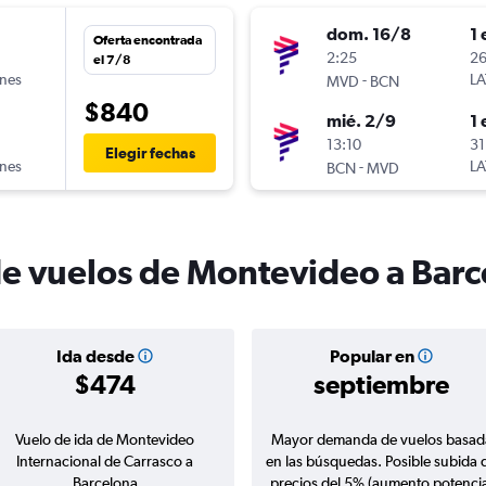
dom. 16/8
1 
Oferta encontrada
n
2:25
26
el 7/8
ines
-
LA
MVD
BCN
$840
mié. 2/9
1 
n
13:10
31
Elegir fechas
ines
-
LA
BCN
MVD
de vuelos de Montevideo a Bar
Ida desde
Popular en
$474
septiembre
Vuelo de ida de Montevideo
Mayor demanda de vuelos basad
Internacional de Carrasco a
en las búsquedas. Posible subida 
Barcelona
precios del 5% (aumento potencia