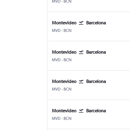
Montevideo Internacional de Carrasco
Barcelona-El Prat
MVD
-
BCN
Montevideo
Barcelona
Montevideo Internacional de Carrasco
Barcelona-El Prat
MVD
-
BCN
Montevideo
Barcelona
Montevideo Internacional de Carrasco
Barcelona-El Prat
MVD
-
BCN
Montevideo
Barcelona
Montevideo Internacional de Carrasco
Barcelona-El Prat
MVD
-
BCN
Montevideo
Barcelona
Montevideo Internacional de Carrasco
Barcelona-El Prat
MVD
-
BCN