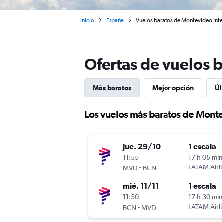
Inicio
España
Vuelos baratos de Montevideo Inte
Ofertas de vuelos 
Más baratos
Mejor opción
Úl
Los vuelos más baratos de Mont
jue. 29/10
1 escala
11:55
17 h 05 mi
-
LATAM Airl
MVD
BCN
mié. 11/11
1 escala
11:50
17 h 30 mi
-
LATAM Airl
BCN
MVD