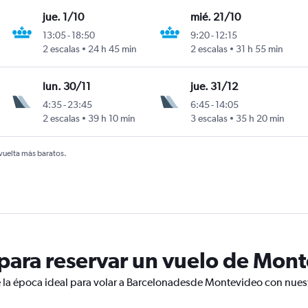
jue. 1/10
mié. 21/10
13:05
-
18:50
9:20
-
12:15
2 escalas
24 h 45 min
2 escalas
31 h 55 min
lun. 30/11
jue. 31/12
4:35
-
23:45
6:45
-
14:05
2 escalas
39 h 10 min
3 escalas
35 h 20 min
 vuelta más baratos.
ara reservar un vuelo de Mont
 la época ideal para volar a Barcelonadesde Montevideo con nuest