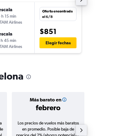
escala
sáb. 26/9
Oferta encontrada
 h 15 min
2:25
el 6/8
TAM Airlines
-
MVD
BCN
$851
escala
jue. 12/11
 h 45 min
11:50
Elegir fechas
TAM Airlines
-
BCN
MVD
celona
Más barato en
Precio prom
febrero
$1.15
a
Los precios de vuelos más baratos
Promedio de vuelos de 
de
en promedio. Posible baja de
en agosto 20
l
precios del 2% (ahorro potencial de