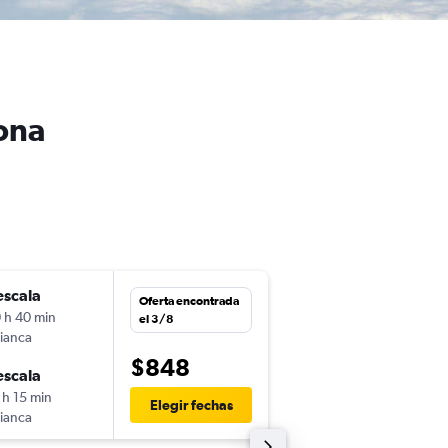
ona
escala
jue. 6/8
Oferta encontrada
 h 40 min
7:05
el 3/8
ianca
-
MVD
BCN
$848
escala
vie. 21/8
 h 15 min
13:50
Elegir fechas
ianca
-
BCN
MVD