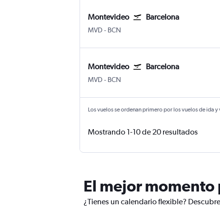
Montevideo
Barcelona
Montevideo Internacional de Carrasco
Barcelona-El Prat
MVD
-
BCN
Montevideo
Barcelona
Montevideo Internacional de Carrasco
Barcelona-El Prat
MVD
-
BCN
Los vuelos se ordenan primero por los vuelos de ida y
Mostrando 1-10 de 20 resultados
El mejor momento p
¿Tienes un calendario flexible? Descubre