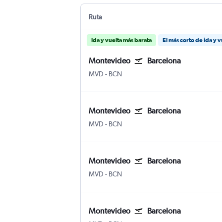
Ruta
Ida y vuelta más barata
El más corto de ida y v
Montevideo
Barcelona
Montevideo Internacional de Carrasco
Barcelona-El Prat
MVD
-
BCN
Montevideo
Barcelona
Montevideo Internacional de Carrasco
Barcelona-El Prat
MVD
-
BCN
Montevideo
Barcelona
Montevideo Internacional de Carrasco
Barcelona-El Prat
MVD
-
BCN
Montevideo
Barcelona