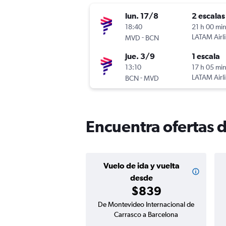
lun. 17/8
2 escalas
18:40
21 h 00 mi
-
LATAM Airl
MVD
BCN
jue. 3/9
1 escala
13:10
17 h 05 mi
-
LATAM Airl
BCN
MVD
Encuentra ofertas 
Vuelo de ida y vuelta
desde
$839
De Montevideo Internacional de
Carrasco a Barcelona