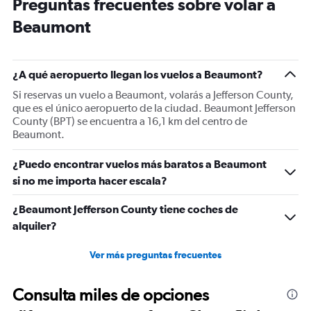
Preguntas frecuentes sobre volar a
14
categories.
Beaumont
The
chart
has
1
¿A qué aeropuerto llegan los vuelos a Beaumont?
Y
Si reservas un vuelo a Beaumont, volarás a Jefferson County,
axis
que es el único aeropuerto de la ciudad. Beaumont Jefferson
displaying
County (BPT) se encuentra a 16,1 km del centro de
values.
Beaumont.
Range:
10
to
¿Puedo encontrar vuelos más baratos a Beaumont
30.
si no me importa hacer escala?
¿Beaumont Jefferson County tiene coches de
alquiler?
Ver más preguntas frecuentes
Consulta miles de opciones