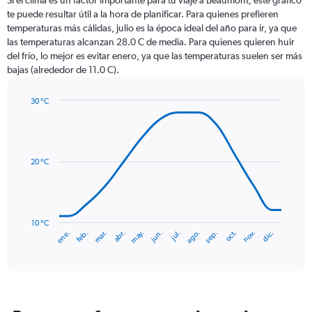
Si el clima es un factor importante para tu viaje a Beaumont, este gráfico
12
te puede resultar útil a la hora de planificar. Para quienes prefieren
categories.
temperaturas más cálidas, julio es la época ideal del año para ir, ya que
The
las temperaturas alcanzan 28.0 C de media. Para quienes quieren huir
chart
del frío, lo mejor es evitar enero, ya que las temperaturas suelen ser más
has
bajas (alrededor de 11.0 C).
1
Y
axis
30 °C
Line
displaying
Chart
graphic.
chart
values.
with
Range:
14
0
data
20 °C
to
points.
240.
The
chart
has
10 °C
mar.
jun.
sep.
dic.
ene.
abr.
jul.
oct.
feb.
may.
ago.
nov.
1
End
of
X
interactive
axis
chart
displaying
categories.
Range: