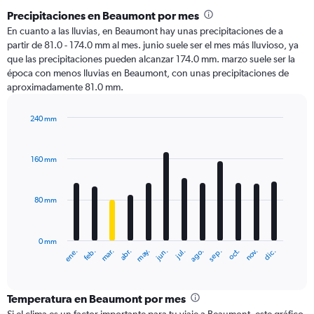
Precipitaciones en Beaumont por mes
En cuanto a las lluvias, en Beaumont hay unas precipitaciones de a
partir de 81.0 - 174.0 mm al mes. junio suele ser el mes más lluvioso, ya
que las precipitaciones pueden alcanzar 174.0 mm. marzo suele ser la
época con menos lluvias en Beaumont, con unas precipitaciones de
aproximadamente 81.0 mm.
240 mm
Bar
Chart
graphic.
chart
with
160 mm
12
bars.
80 mm
The
chart
has
0 mm
1
ene.
abr.
jul.
oct.
mar.
jun.
sep.
dic.
feb.
may.
ago.
nov.
X
End
of
axis
interactive
displaying
chart
categories.
Temperatura en Beaumont por mes
Range: