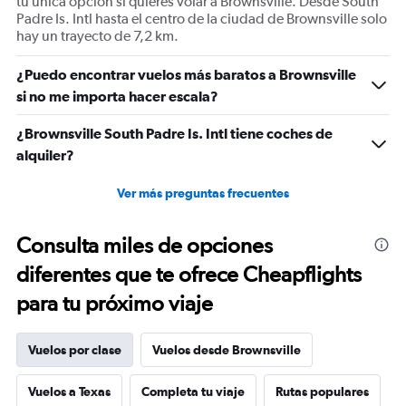
tu única opción si quieres volar a Brownsville. Desde South
displaying
Padre Is. Intl hasta el centro de la ciudad de Brownsville solo
values.
hay un trayecto de 7,2 km.
Range:
15
to
¿Puedo encontrar vuelos más baratos a Brownsville
35.
si no me importa hacer escala?
¿Brownsville South Padre Is. Intl tiene coches de
alquiler?
Ver más preguntas frecuentes
Consulta miles de opciones
diferentes que te ofrece Cheapflights
para tu próximo viaje
Vuelos por clase
Vuelos desde Brownsville
Vuelos a Texas
Completa tu viaje
Rutas populares