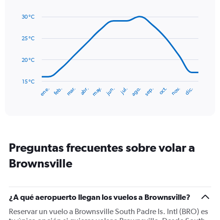
Line
displaying
Chart
graphic.
chart
values.
30 °C
with
Range:
14
0
data
25 °C
to
points.
180.
20 °C
The
chart
has
15 °C
mar.
jun.
sep.
dic.
ene.
abr.
jul.
oct.
feb.
may.
ago.
nov.
1
End
of
X
interactive
axis
chart
displaying
categories.
Range:
Preguntas frecuentes sobre volar a
14
categories.
Brownsville
The
chart
has
1
¿A qué aeropuerto llegan los vuelos a Brownsville?
Y
Reservar un vuelo a Brownsville South Padre Is. Intl (BRO) es
axis