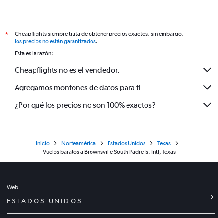
Cheapflights siempre trata de obtener precios exactos, sin embargo,
*
los precios no están garantizados
.
Esta es la razón:
Cheapflights no es el vendedor.
Agregamos montones de datos para ti
¿Por qué los precios no son 100% exactos?
Inicio
Norteamérica
Estados Unidos
Texas
Vuelos baratos a Brownsville South Padre Is. Intl, Texas
Web
ESTADOS UNIDOS