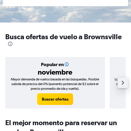
Busca ofertas de vuelo a Brownsville
Popular en
noviembre
Mayor demanda de vuelos basada en las búsquedas. Posible
Los precio
subida de precios del 0% (aumento potencial de $2 sobre el
de precios
precio promedio de ida y vuelta).
Buscar ofertas
El mejor momento para reservar un