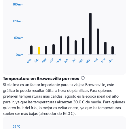
180 mm
Bar
Chart
graphic.
chart
with
120 mm
12
bars.
60 mm
The
chart
has
0 mm
1
ene.
abr.
jul.
oct.
mar.
jun.
sep.
dic.
feb.
may.
ago.
nov.
X
End
of
axis
interactive
displaying
chart
categories.
Temperatura en Brownsville por mes
Range:
Si el clima es un factor importante para tu viaje a Brownsville, este
12
gráfico te puede resultar útil a la hora de planificar. Para quienes
categories.
prefieren temperaturas más cálidas, agosto es la época ideal del año
The
para ir, ya que las temperaturas alcanzan 30.0 C de media. Para quienes
chart
quieren huir del frío, lo mejor es evitar enero, ya que las temperaturas
has
suelen ser más bajas (alrededor de 16.0 C).
1
Y
axis
35 °C