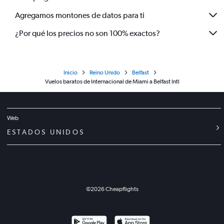
Agregamos montones de datos para ti
¿Por qué los precios no son 100% exactos?
Inicio
Reino Unido
Belfast
Vuelos baratos de Internacional de Miami a Belfast Intl
Web
ESTADOS UNIDOS
©
2026
Cheapflights